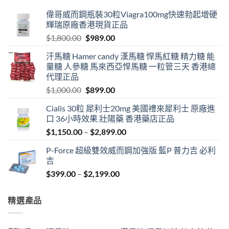
偉哥威而鋼瓶裝30粒Viagra100mg快速勃起增硬
輝瑞原廠香港現貨正品
Original
Current
$
1,800.00
$
989.00
price
price
汗馬糖 Hamer candy 漢馬糖 悍馬紅糖 精力糖 能
was:
is:
量糖 人參糖 馬來西亞悍馬糖 一粒管三天 香港總
$1,800.00.
$989.00.
代理正品
Original
Current
$
1,000.00
$
899.00
price
price
Cialis 30粒 犀利士20mg 美國禮來犀利士 原廠進
was:
is:
口 36小時效果 壯陽藥 香港藥店正品
$1,000.00.
$899.00.
Price
$
1,150.00
–
$
2,899.00
range:
P-Force 超級雙效威而鋼加強版 藍P 普力吉 必利
$1,150.00
吉
through
Price
$
399.00
–
$
2,199.00
$2,899.00
range:
$399.00
精選產品
through
$2,199.00