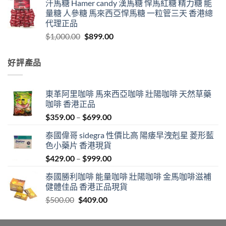
汗馬糖 Hamer candy 漢馬糖 悍馬紅糖 精力糖 能
量糖 人參糖 馬來西亞悍馬糖 一粒管三天 香港總
代理正品
Original
Current
$
1,000.00
$
899.00
price
price
was:
is:
好評產品
$1,000.00.
$899.00.
東革阿里咖啡 馬來西亞咖啡 壯陽咖啡 天然草藥
咖啡 香港正品
Price
$
359.00
–
$
699.00
range:
泰國偉哥 sidegra 性價比高 陽痿早洩剋星 菱形藍
$359.00
色小藥片 香港現貨
through
Price
$
429.00
–
$
999.00
$699.00
range:
泰國勝利咖啡 能量咖啡 壯陽咖啡 金馬咖啡滋補
$429.00
健體佳品 香港正品現貨
through
Original
Current
$
500.00
$
409.00
$999.00
price
price
was:
is: