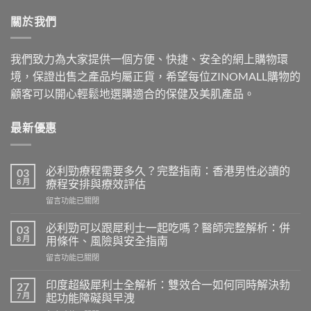
$500.00.
$409.00.
關於我們
我們致力為大家提供一個方便、快捷、安全的網上購物環
境，保證出售之產品均屬正貨，希望每位ZINOMALL購物的
顧客可以開心輕鬆地選購適合的保健及美肌產品。
最新優惠
必利勁療程需要多久？完整指南：香港男性必讀的
03
8 月
療程安排與療效評估
在
留言功能已關閉
〈必
利
必利勁可以跟犀利士一起吃嗎？醫師完整解析：併
03
勁
8 月
用條件、風險與安全指南
療
在
留言功能已關閉
程
〈必
需
利
要
印度超級犀利士全解析：雙效合一如何同時解決勃
27
勁
多
7 月
起功能障礙與早洩
可
久？