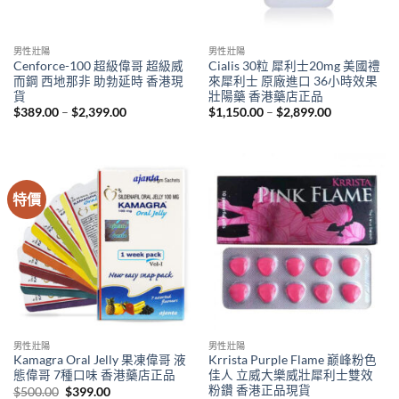
男性壯陽
男性壯陽
Cenforce-100 超級偉哥 超級威
Cialis 30粒 犀利士20mg 美國禮
而鋼 西地那非 助勃延時 香港現
來犀利士 原廠進口 36小時效果
貨
壯陽藥 香港藥店正品
Price
Price
$
389.00
–
$
2,399.00
$
1,150.00
–
$
2,899.00
range:
range:
$389.00
$1,150.00
through
through
$2,399.00
$2,899.00
特價
男性壯陽
男性壯陽
Kamagra Oral Jelly 果凍偉哥 液
Krrista Purple Flame 巅峰粉色
態偉哥 7種口味 香港藥店正品
佳人 立威大樂威壯犀利士雙效
粉鑽 香港正品現貨
Original
Current
$
500.00
$
399.00