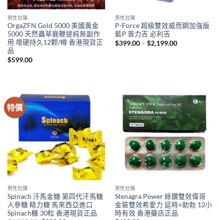
男性壯陽
男性壯陽
OrgaZFN Gold 5000 美國黃金
P-Force 超級雙效威而鋼加強版
5000 天然蟲草鹿鞭提純無副作
藍P 普力吉 必利吉
用 增硬持久12颗/樽 香港現貨正
Price
$
399.00
–
$
2,199.00
range:
品
$399.00
$
599.00
through
$2,199.00
特價
男性壯陽
男性壯陽
Spinach 汗馬金糖 第四代汗馬糖
Stenagra Power 綠鑽雙效偉哥
人參糖 精力糖 馬來西亞進口
金裝雙效希愛力 延時+助勃 12小
Spinach糖 30粒 香港現貨正品
時有效 香港藥店正品