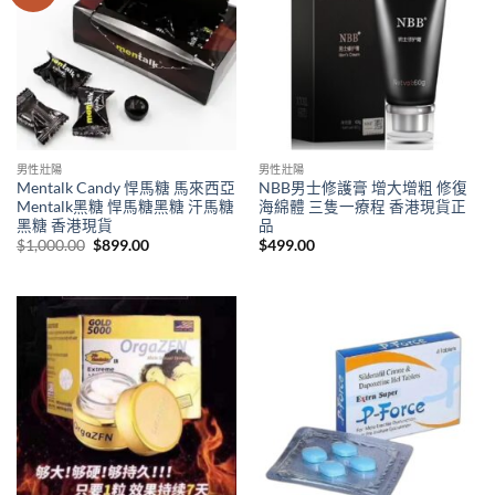
男性壯陽
男性壯陽
Mentalk Candy 悍馬糖 馬來西亞
NBB男士修護膏 增大增粗 修復
Mentalk黑糖 悍馬糖黑糖 汗馬糖
海綿體 三隻一療程 香港現貨正
黑糖 香港現貨
品
Original
Current
$
1,000.00
$
899.00
$
499.00
price
price
was:
is:
$1,000.00.
$899.00.