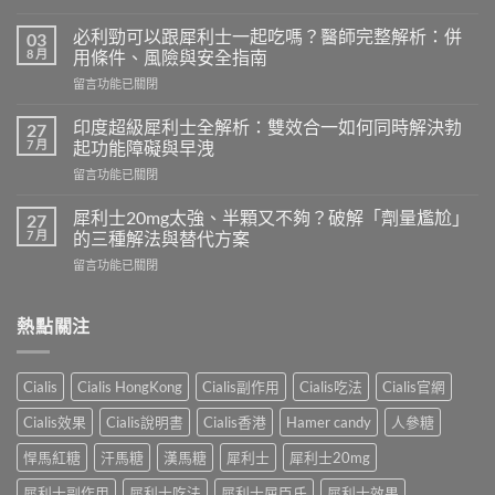
〈必
利
必利勁可以跟犀利士一起吃嗎？醫師完整解析：併
03
勁
8 月
用條件、風險與安全指南
療
在
留言功能已關閉
程
〈必
需
利
要
印度超級犀利士全解析：雙效合一如何同時解決勃
27
勁
多
7 月
起功能障礙與早洩
可
久？
在
留言功能已關閉
以
完
〈印
跟
整
度
犀
犀利士20mg太強、半顆又不夠？破解「劑量尷尬」
27
指
超
利
7 月
的三種解法與替代方案
南：
級
士
香
在
留言功能已關閉
犀
一
港
〈犀
利
起
男
利
士
吃
性
士
熱點關注
全
嗎？
必
20mg
解
醫
讀
太
析：
師
的
強、
雙
完
Cialis
Cialis HongKong
Cialis副作用
Cialis吃法
Cialis官網
療
半
效
整
程
顆
合
解
Cialis效果
Cialis說明書
Cialis香港
Hamer candy
人參糖
安
又
一
析：
排
不
如
悍馬紅糖
汗馬糖
漢馬糖
犀利士
犀利士20mg
併
與
夠？
何
用
療
破
犀利士副作用
犀利士吃法
犀利士屈臣氏
犀利士效果
同