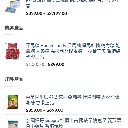
$1,150.00
吉
through
Price
$
399.00
–
$
2,199.00
$2,899.00
range:
$399.00
精選產品
through
$2,199.00
汗馬糖 Hamer candy 漢馬糖 悍馬紅糖 精力糖 能
量糖 人參糖 馬來西亞悍馬糖 一粒管三天 香港總
代理正品
Original
Current
$
1,000.00
$
899.00
price
price
was:
is:
好評產品
$1,000.00.
$899.00.
東革阿里咖啡 馬來西亞咖啡 壯陽咖啡 天然草藥
咖啡 香港正品
Price
$
359.00
–
$
699.00
range:
泰國偉哥 sidegra 性價比高 陽痿早洩剋星 菱形藍
$359.00
色小藥片 香港現貨
through