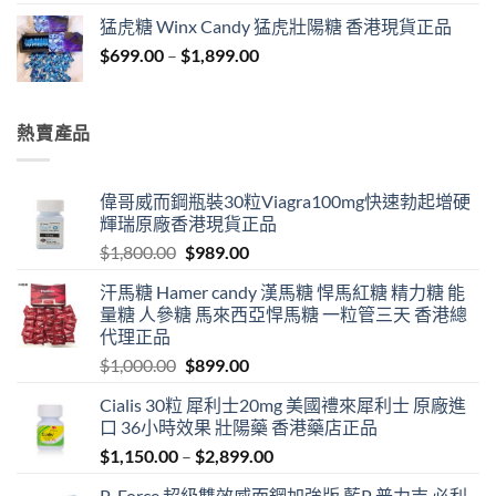
range:
猛虎糖 Winx Candy 猛虎壯陽糖 香港現貨正品
$799.00
Price
$
699.00
–
$
1,899.00
through
range:
$1,999.00
$699.00
through
熱賣產品
$1,899.00
偉哥威而鋼瓶裝30粒Viagra100mg快速勃起增硬
輝瑞原廠香港現貨正品
Original
Current
$
1,800.00
$
989.00
price
price
汗馬糖 Hamer candy 漢馬糖 悍馬紅糖 精力糖 能
was:
is:
量糖 人參糖 馬來西亞悍馬糖 一粒管三天 香港總
$1,800.00.
$989.00.
代理正品
Original
Current
$
1,000.00
$
899.00
price
price
Cialis 30粒 犀利士20mg 美國禮來犀利士 原廠進
was:
is:
口 36小時效果 壯陽藥 香港藥店正品
$1,000.00.
$899.00.
Price
$
1,150.00
–
$
2,899.00
range:
P-Force 超級雙效威而鋼加強版 藍P 普力吉 必利