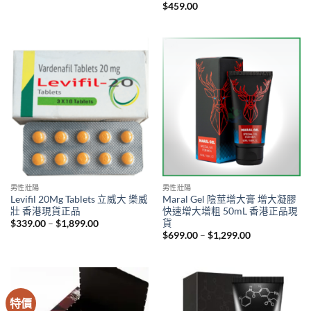
price
price
$
459.00
was:
is:
$500.00.
$399.00.
男性壯陽
男性壯陽
Levifil 20Mg Tablets 立威大 樂威
Maral Gel 陰莖增大膏 增大凝膠
壯 香港現貨正品
快速增大增粗 50mL 香港正品現
貨
Price
$
339.00
–
$
1,899.00
range:
Price
$
699.00
–
$
1,299.00
$339.00
range:
through
$699.00
$1,899.00
through
$1,299.00
特價