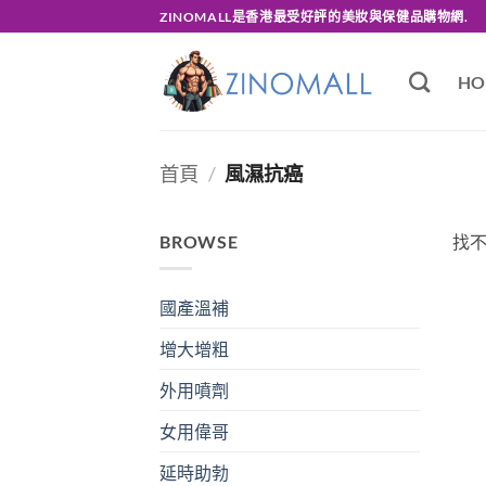
Skip
ZINOMALL是香港最受好評的美妝與保健品購物網.
to
content
HO
首頁
/
風濕抗癌
BROWSE
找
國產溫補
增大增粗
外用噴劑
女用偉哥
延時助勃