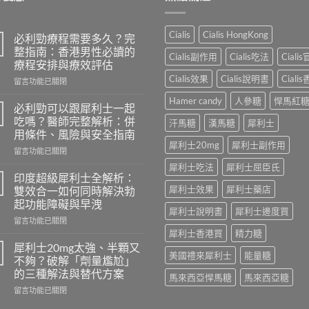
Cialis
Cialis HongKong
必利勁療程需要多久？完
整指南：香港男性必讀的
Cialis副作用
Cialis吃法
Ciali
療程安排與療效評估
Cialis效果
Cialis說明書
Ciali
在
留言功能已關閉
〈必
Hamer candy
人參糖
悍馬紅
利
必利勁可以跟犀利士一起
勁
吃嗎？醫師完整解析：併
汗馬糖
漢馬糖
犀利士
療
用條件、風險與安全指南
程
犀利士20mg
犀利士副作用
在
需
留言功能已關閉
〈必
要
犀利士吃法
犀利士屈臣氏
利
多
印度超級犀利士全解析：
勁
久？
犀利士效果
犀利士藥店
雙效合一如何同時解決勃
可
完
起功能障礙與早洩
以
整
犀利士說明書
犀利士邊度買
在
跟
留言功能已關閉
指
〈印
犀
犀利士香港買
精力糖
南：
度
利
香
犀利士20mg太強、半顆又
美國禮來犀利士
能量糖
超
士
港
不夠？破解「劑量尷尬」
級
一
男
的三種解法與替代方案
馬來西亞悍馬糖
馬來西亞糖
犀
起
性
在
利
留言功能已關閉
吃
必
〈犀
士
嗎？
讀