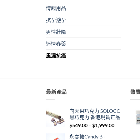
情趣用品
抗孕避孕
男性壯陽
迷情春藥
風濕抗癌
最新產品
熱
向天果巧克力 SOLOCO
黑巧克力 香港現貨正品
Price
$
549.00
–
$
1,999.00
range:
永春糖Candy B+
$549.00