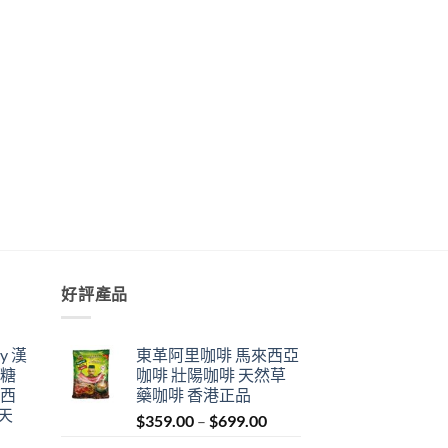
好評產品
y 漢
東革阿里咖啡 馬來西亞
力糖
咖啡 壯陽咖啡 天然草
來西
藥咖啡 香港正品
天
Price
$
359.00
–
$
699.00
range: