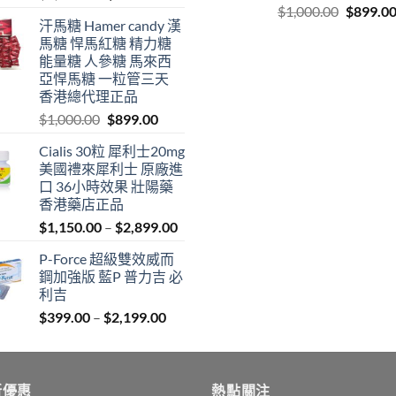
Original
price
price
$
1,000.00
$
899.0
汗馬糖 Hamer candy 漢
price
was:
is:
馬糖 悍馬紅糖 精力糖
was:
$1,800.00.
$989.00.
能量糖 人參糖 馬來西
$1,000.0
亞悍馬糖 一粒管三天
香港總代理正品
Original
Current
$
1,000.00
$
899.00
price
price
Cialis 30粒 犀利士20mg
was:
is:
美國禮來犀利士 原廠進
$1,000.00.
$899.00.
口 36小時效果 壯陽藥
香港藥店正品
Price
$
1,150.00
–
$
2,899.00
range:
P-Force 超級雙效威而
$1,150.00
鋼加強版 藍P 普力吉 必
through
利吉
$2,899.00
Price
$
399.00
–
$
2,199.00
range:
$399.00
through
新優惠
$2,199.00
熱點關注