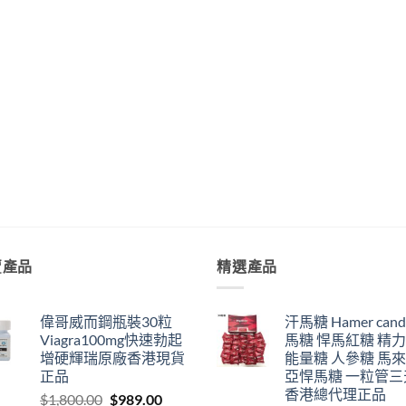
賣產品
精選產品
偉哥威而鋼瓶裝30粒
汗馬糖 Hamer cand
Viagra100mg快速勃起
馬糖 悍馬紅糖 精
增硬輝瑞原廠香港現貨
能量糖 人參糖 馬
正品
亞悍馬糖 一粒管三
香港總代理正品
Original
Current
$
1,800.00
$
989.00