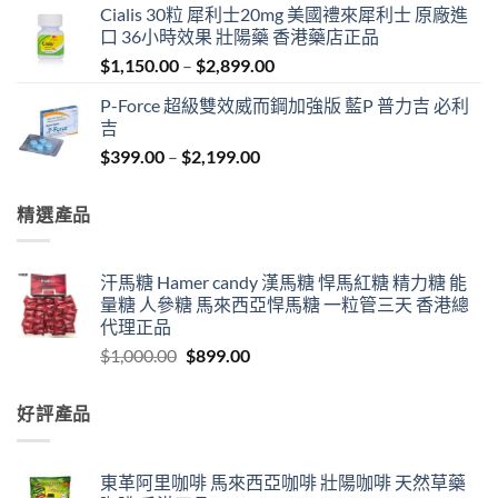
Cialis 30粒 犀利士20mg 美國禮來犀利士 原廠進
was:
is:
口 36小時效果 壯陽藥 香港藥店正品
$1,000.00.
$899.00.
Price
$
1,150.00
–
$
2,899.00
range:
P-Force 超級雙效威而鋼加強版 藍P 普力吉 必利
$1,150.00
吉
through
Price
$
399.00
–
$
2,199.00
$2,899.00
range:
$399.00
精選產品
through
$2,199.00
汗馬糖 Hamer candy 漢馬糖 悍馬紅糖 精力糖 能
量糖 人參糖 馬來西亞悍馬糖 一粒管三天 香港總
代理正品
Original
Current
$
1,000.00
$
899.00
price
price
was:
is:
好評產品
$1,000.00.
$899.00.
東革阿里咖啡 馬來西亞咖啡 壯陽咖啡 天然草藥