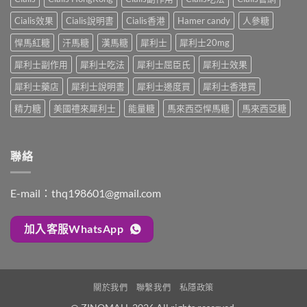
半
效
整
程
顆
合
解
Cialis效果
Cialis說明書
Cialis香港
Hamer candy
人參糖
安
又
一
析：
排
不
如
悍馬紅糖
汗馬糖
漢馬糖
犀利士
犀利士20mg
併
與
夠？
何
用
療
破
犀利士副作用
犀利士吃法
犀利士屈臣氏
犀利士效果
同
條
效
解
時
件、
評
「劑
犀利士藥店
犀利士說明書
犀利士邊度買
犀利士香港買
解
風
估〉
量
決
險
中
精力糖
美國禮來犀利士
能量糖
馬來西亞悍馬糖
馬來西亞糖
尷
勃
與
尬」
起
安
的
功
全
三
能
指
聯絡
種
障
南〉
解
礙
中
法
與
與
E-mail：
thq198601@gmail.com
早
替
洩〉
代
中
方
加入客服WhatsApp
案〉
中
關於我們
聯繫我們
私隱政策