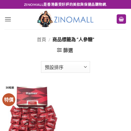
Skip
ZINOMALL是香港最受好評的美妝與保健品購物網.
to
content
首頁
/
商品標籤為 “人參糖”
篩選
特價