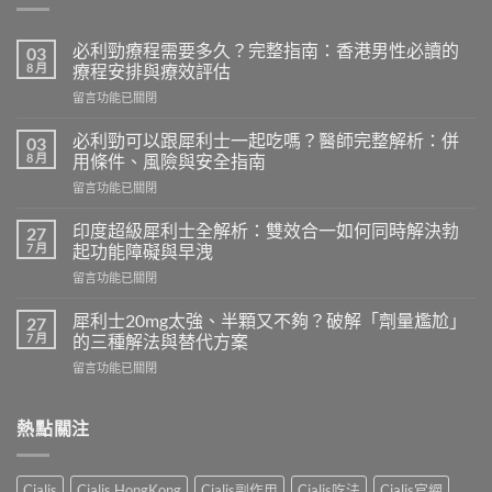
必利勁療程需要多久？完整指南：香港男性必讀的
03
8 月
療程安排與療效評估
在
留言功能已關閉
〈必
利
必利勁可以跟犀利士一起吃嗎？醫師完整解析：併
03
勁
8 月
用條件、風險與安全指南
療
在
留言功能已關閉
程
〈必
需
利
要
印度超級犀利士全解析：雙效合一如何同時解決勃
27
勁
多
7 月
起功能障礙與早洩
可
久？
在
留言功能已關閉
以
完
〈印
跟
整
度
犀
犀利士20mg太強、半顆又不夠？破解「劑量尷尬」
27
指
超
利
7 月
的三種解法與替代方案
南：
級
士
香
在
留言功能已關閉
犀
一
港
〈犀
利
起
男
利
士
吃
性
士
熱點關注
全
嗎？
必
20mg
解
醫
讀
太
析：
師
的
強、
雙
完
Cialis
Cialis HongKong
Cialis副作用
Cialis吃法
Cialis官網
療