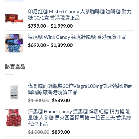
range:
$429.00
印尼红糖 Misteri Candy 人參咖啡糖 咖啡糖 耐力
through
糖 30/1盒 香港現貨正品
$1,849.00
Price
$
799.00
–
$
1,999.00
range:
猛虎糖 Winx Candy 猛虎壯陽糖 香港現貨正品
$799.00
Price
$
699.00
–
$
1,899.00
through
range:
$1,999.00
$699.00
through
熱賣產品
$1,899.00
偉哥威而鋼瓶裝30粒Viagra100mg快速勃起增硬
輝瑞原廠香港現貨正品
Original
Current
$
1,800.00
$
989.00
price
price
汗馬糖 Hamer candy 漢馬糖 悍馬紅糖 精力糖 能
was:
is:
量糖 人參糖 馬來西亞悍馬糖 一粒管三天 香港總
$1,800.00.
$989.00.
代理正品
Original
Current
$
1,000.00
$
899.00
price
price