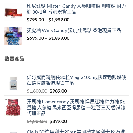
$429.00
印尼红糖 Misteri Candy 人參咖啡糖 咖啡糖 耐力
through
糖 30/1盒 香港現貨正品
$1,849.00
Price
$
799.00
–
$
1,999.00
range:
猛虎糖 Winx Candy 猛虎壯陽糖 香港現貨正品
$799.00
Price
$
699.00
–
$
1,899.00
through
range:
$1,999.00
$699.00
through
熱賣產品
$1,899.00
偉哥威而鋼瓶裝30粒Viagra100mg快速勃起增硬
輝瑞原廠香港現貨正品
Original
Current
$
1,800.00
$
989.00
price
price
汗馬糖 Hamer candy 漢馬糖 悍馬紅糖 精力糖 能
was:
is:
量糖 人參糖 馬來西亞悍馬糖 一粒管三天 香港總
$1,800.00.
$989.00.
代理正品
Original
Current
$
1,000.00
$
899.00
price
price
Cialis 30粒 犀利士20mg 美國禮來犀利士 原廠進