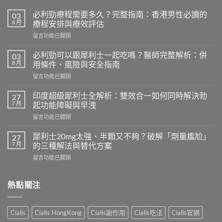
必利勁療程需要多久？完整指南：香港男性必讀的
03
8 月
療程安排與療效評估
在
留言功能已關閉
〈必
利
必利勁可以跟犀利士一起吃嗎？醫師完整解析：併
03
勁
8 月
用條件、風險與安全指南
療
在
留言功能已關閉
程
〈必
需
利
要
印度超級犀利士全解析：雙效合一如何同時解決勃
27
勁
多
7 月
起功能障礙與早洩
可
久？
在
留言功能已關閉
以
完
〈印
跟
整
度
犀
犀利士20mg太強、半顆又不夠？破解「劑量尷尬」
27
指
超
利
7 月
的三種解法與替代方案
南：
級
士
香
在
留言功能已關閉
犀
一
港
〈犀
利
起
男
利
士
吃
性
士
熱點關注
全
嗎？
必
20mg
解
醫
讀
太
析：
師
的
強、
雙
完
Cialis
Cialis HongKong
Cialis副作用
Cialis吃法
Cialis官網
療
半
效
整
程