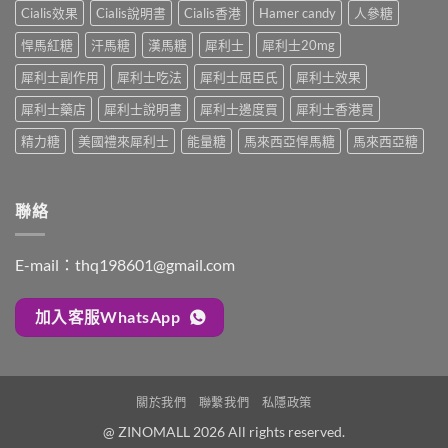
顆
合
解
Cialis效果
Cialis說明書
Cialis香港
Hamer candy
人參糖
安
又
一
析：
排
不
如
悍馬紅糖
汗馬糖
漢馬糖
犀利士
犀利士20mg
併
與
夠？
何
用
療
破
犀利士副作用
犀利士吃法
犀利士屈臣氏
犀利士效果
同
條
效
解
時
件、
評
「劑
犀利士藥店
犀利士說明書
犀利士邊度買
犀利士香港買
解
風
估〉
量
決
險
中
精力糖
美國禮來犀利士
能量糖
馬來西亞悍馬糖
馬來西亞糖
尷
勃
與
尬」
起
安
的
功
全
三
能
指
聯絡
種
障
南〉
解
礙
中
法
與
與
E-mail：
thq198601@gmail.com
早
替
洩〉
代
中
方
加入客服WhatsApp
案〉
中
關於我們
聯繫我們
私隱政策
@ ZINOMALL 2026 All rights reserved.