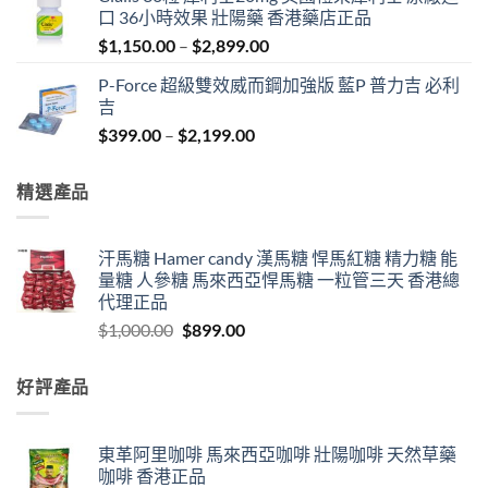
was:
is:
口 36小時效果 壯陽藥 香港藥店正品
$1,000.00.
$899.00.
Price
$
1,150.00
–
$
2,899.00
range:
P-Force 超級雙效威而鋼加強版 藍P 普力吉 必利
$1,150.00
吉
through
Price
$
399.00
–
$
2,199.00
$2,899.00
range:
$399.00
精選產品
through
$2,199.00
汗馬糖 Hamer candy 漢馬糖 悍馬紅糖 精力糖 能
量糖 人參糖 馬來西亞悍馬糖 一粒管三天 香港總
代理正品
Original
Current
$
1,000.00
$
899.00
price
price
was:
is:
好評產品
$1,000.00.
$899.00.
東革阿里咖啡 馬來西亞咖啡 壯陽咖啡 天然草藥
咖啡 香港正品