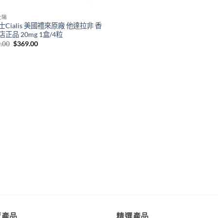
壯陽
士Cialis 美國禮來原廠 他達拉非 香
正品 20mg 1盒/4粒
Original
Current
.00
$
369.00
price
price
was:
is:
$399.00.
$369.00.
賣產品
精選產品