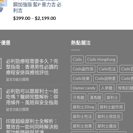
鋼加強版 藍P 普力吉 必
through
利吉
$2,899.00
Price
$
399.00
–
$
2,199.00
range:
$399.00
through
新優惠
$2,199.00
熱點關注
Cialis
Cialis HongKong
必利勁療程需要多久？完
整指南：香港男性必讀的
Cialis副作用
Cialis吃法
Ciali
療程安排與療效評估
Cialis效果
Cialis說明書
Ciali
在
留言功能已關閉
〈必
Hamer candy
人參糖
悍馬紅
利
必利勁可以跟犀利士一起
勁
吃嗎？醫師完整解析：併
汗馬糖
漢馬糖
犀利士
療
用條件、風險與安全指南
程
犀利士20mg
犀利士副作用
在
需
留言功能已關閉
〈必
要
犀利士吃法
犀利士屈臣氏
利
多
印度超級犀利士全解析：
勁
久？
犀利士效果
犀利士藥店
雙效合一如何同時解決勃
可
完
起功能障礙與早洩