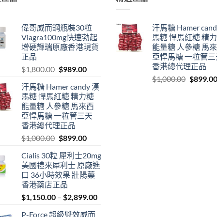
偉哥威而鋼瓶裝30粒
汗馬糖 Hamer cand
Viagra100mg快速勃起
馬糖 悍馬紅糖 精
增硬輝瑞原廠香港現貨
能量糖 人參糖 馬
正品
亞悍馬糖 一粒管三
香港總代理正品
Original
Current
$
1,800.00
$
989.00
Original
price
price
$
1,000.00
$
899.0
汗馬糖 Hamer candy 漢
price
was:
is:
馬糖 悍馬紅糖 精力糖
was:
$1,800.00.
$989.00.
能量糖 人參糖 馬來西
$1,000.0
亞悍馬糖 一粒管三天
香港總代理正品
Original
Current
$
1,000.00
$
899.00
price
price
Cialis 30粒 犀利士20mg
was:
is:
美國禮來犀利士 原廠進
$1,000.00.
$899.00.
口 36小時效果 壯陽藥
香港藥店正品
Price
$
1,150.00
–
$
2,899.00
range:
P-Force 超級雙效威而
$1,150.00