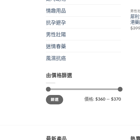
情趣用品
男性
犀利
港藥店
抗孕避孕
$
399
男性壯陽
迷情春藥
風濕抗癌
由價格篩選
最
最
價格:
$360
—
$370
篩選
低
高
價
價
格
格
最新產品
熱