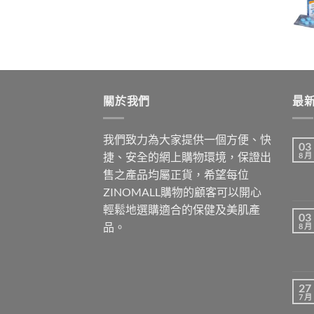
$699.00
through
$1,899.00
關於我們
最
我們致力為大家提供一個方便、快
03
捷、安全的網上購物環境，保證出
8 月
售之產品均屬正貨，希望每位
ZINOMALL購物的顧客可以開心
輕鬆地選購適合的保健及美肌產
03
品。
8 月
27
7 月