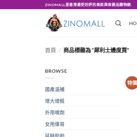
Skip
ZINOMALL是香港最受好評的美妝與保健品購物網.
to
content
HO
首頁
/
商品標籤為 “犀利士邊度買”
BROWSE
特
國產溫補
增大增粗
外用噴劑
女用偉哥
延時助勃