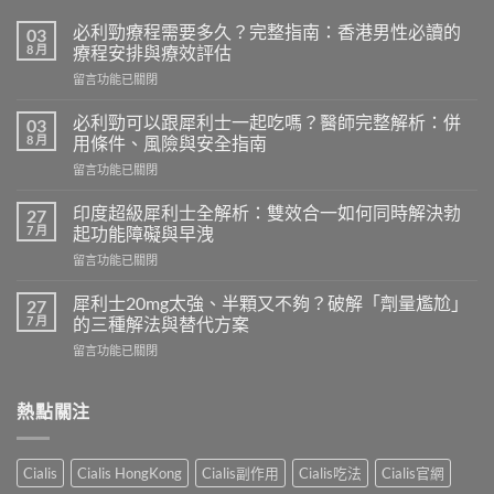
必利勁療程需要多久？完整指南：香港男性必讀的
03
8 月
療程安排與療效評估
在
留言功能已關閉
〈必
利
必利勁可以跟犀利士一起吃嗎？醫師完整解析：併
03
勁
8 月
用條件、風險與安全指南
療
在
留言功能已關閉
程
〈必
需
利
要
印度超級犀利士全解析：雙效合一如何同時解決勃
27
勁
多
7 月
起功能障礙與早洩
可
久？
在
留言功能已關閉
以
完
〈印
跟
整
度
犀
犀利士20mg太強、半顆又不夠？破解「劑量尷尬」
27
指
超
利
7 月
的三種解法與替代方案
南：
級
士
香
在
留言功能已關閉
犀
一
港
〈犀
利
起
男
利
士
吃
性
士
熱點關注
全
嗎？
必
20mg
解
醫
讀
太
析：
師
的
強、
雙
完
Cialis
Cialis HongKong
Cialis副作用
Cialis吃法
Cialis官網
療
半
效
整
程