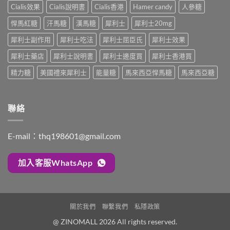
顆
合
解
Cialis效果
Cialis說明書
Cialis香港
Hamer candy
人參糖
安
又
一
析：
排
不
如
悍馬紅糖
汗馬糖
漢馬糖
犀利士
犀利士20mg
併
與
夠？
何
用
療
破
犀利士副作用
犀利士吃法
犀利士屈臣氏
犀利士效果
同
條
效
解
時
件、
評
「劑
犀利士藥店
犀利士說明書
犀利士邊度買
犀利士香港買
解
風
估〉
量
決
險
中
精力糖
美國禮來犀利士
能量糖
馬來西亞悍馬糖
馬來西亞糖
尷
勃
與
尬」
起
安
的
功
全
三
能
指
聯絡
種
障
南〉
解
礙
中
法
與
與
E-mail：
thq198601@gmail.com
早
替
洩〉
代
中
方
加入客服WhatsApp
案〉
中
關於我們
聯繫我們
私隱政策
@ ZINOMALL 2026 All rights reserved.