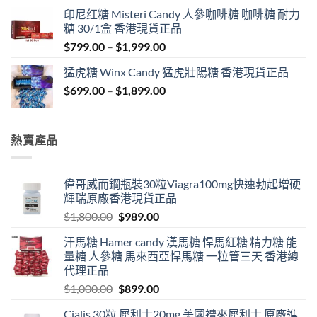
$429.00
印尼红糖 Misteri Candy 人參咖啡糖 咖啡糖 耐力
through
糖 30/1盒 香港現貨正品
$1,849.00
Price
$
799.00
–
$
1,999.00
range:
猛虎糖 Winx Candy 猛虎壯陽糖 香港現貨正品
$799.00
Price
$
699.00
–
$
1,899.00
through
range:
$1,999.00
$699.00
through
熱賣產品
$1,899.00
偉哥威而鋼瓶裝30粒Viagra100mg快速勃起增硬
輝瑞原廠香港現貨正品
Original
Current
$
1,800.00
$
989.00
price
price
汗馬糖 Hamer candy 漢馬糖 悍馬紅糖 精力糖 能
was:
is:
量糖 人參糖 馬來西亞悍馬糖 一粒管三天 香港總
$1,800.00.
$989.00.
代理正品
Original
Current
$
1,000.00
$
899.00
price
price
Cialis 30粒 犀利士20mg 美國禮來犀利士 原廠進