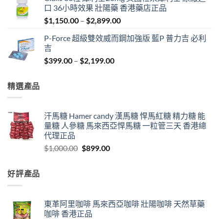
was:
is:
口 36小時效果 壯陽藥 香港藥店正品
$1,000.00.
$899.00.
Price
$
1,150.00
–
$
2,899.00
range:
P-Force 超級雙效威而鋼加強版 藍P 普力吉 必利
$1,150.00
吉
through
Price
$
399.00
–
$
2,199.00
$2,899.00
range:
$399.00
精選產品
through
$2,199.00
汗馬糖 Hamer candy 漢馬糖 悍馬紅糖 精力糖 能
量糖 人參糖 馬來西亞悍馬糖 一粒管三天 香港總
代理正品
Original
Current
$
1,000.00
$
899.00
price
price
was:
is:
好評產品
$1,000.00.
$899.00.
東革阿里咖啡 馬來西亞咖啡 壯陽咖啡 天然草藥
咖啡 香港正品