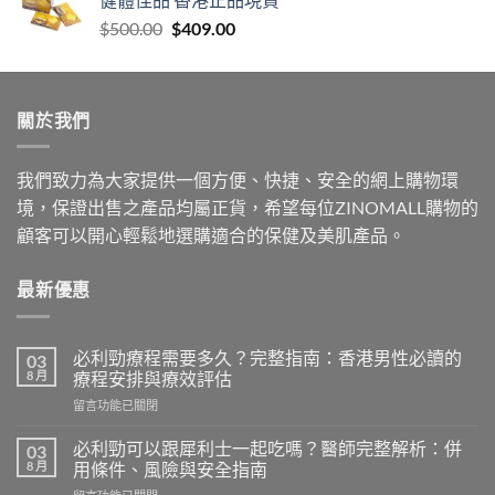
through
Original
Current
$
500.00
$
409.00
$999.00
price
price
was:
is:
$500.00.
$409.00.
關於我們
我們致力為大家提供一個方便、快捷、安全的網上購物環
境，保證出售之產品均屬正貨，希望每位ZINOMALL購物的
顧客可以開心輕鬆地選購適合的保健及美肌產品。
最新優惠
必利勁療程需要多久？完整指南：香港男性必讀的
03
8 月
療程安排與療效評估
在
留言功能已關閉
〈必
利
必利勁可以跟犀利士一起吃嗎？醫師完整解析：併
03
勁
8 月
用條件、風險與安全指南
療
在