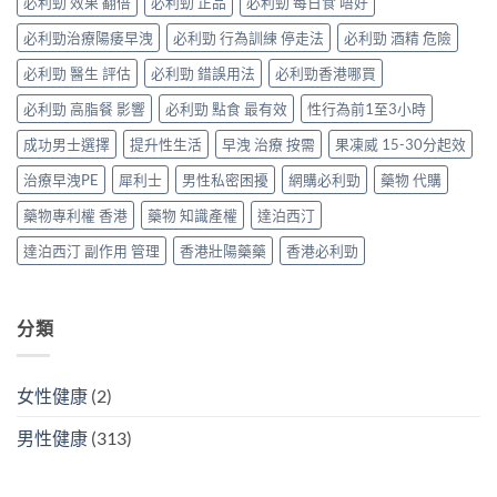
威、
必利勁 效果 翻倍
必利勁 正品
必利勁 每日食 唔好
三
能
指
西
種
障
南〉
必利勁治療陽痿早洩
必利勁 行為訓練 停走法
必利勁 酒精 危險
地
解
礙
中
那
法
與
必利勁 醫生 評估
必利勁 錯誤用法
必利勁香港哪買
非
與
早
＋
替
洩〉
必利勁 高脂餐 影響
必利勁 點食 最有效
性行為前1至3小時
達
代
中
泊
方
成功男士選擇
提升性生活
早洩 治療 按需
果凍威 15-30分起效
西
案〉
汀
中
治療早洩PE
犀利士
男性私密困擾
網購必利勁
藥物 代購
一
次
藥物專利權 香港
藥物 知識產權
達泊西汀
搞
掂
達泊西汀 副作用 管理
香港壯陽藥藥
香港必利勁
ED
＋
PE〉
中
分類
女性健康
(2)
男性健康
(313)