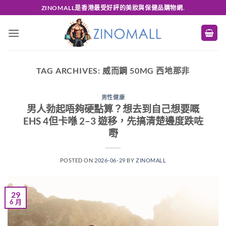
Skip
ZINOMALL是香港最受好評的美妝與保健品購物網.
to
content
TAG ARCHIVES:
威而鋼 50MG 西地那非
男性健康
男人勃起唔夠硬點算？想去到自己想要嘅
EHS 4但卡喺 2–3 遊移，先搞清楚邊度跌咗
嘢
POSTED ON
2026-06-29
BY
ZINOMALL
29
6 月