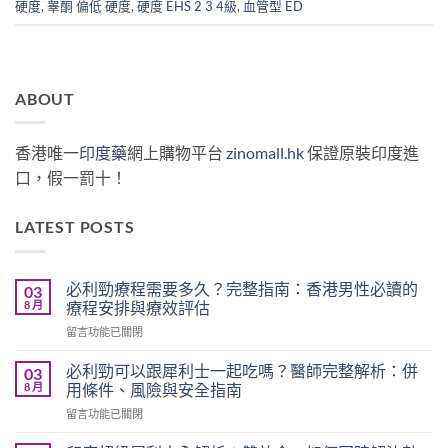
硬度
,
睾酮 偏低 硬度
,
硬度 EHS 2 3 4級
,
血管型 ED
ABOUT
香港唯一
印度藥
網上購物平台
zinomall.hk
保證原裝印度進
口，假一罰十！
LATEST POSTS
必利勁療程需要多久？完整指南：香港男性必讀的
03
8 月
療程安排與療效評估
在
留言功能已關閉
〈必
利
必利勁可以跟犀利士一起吃嗎？醫師完整解析：併
03
勁
8 月
用條件、風險與安全指南
療
在
留言功能已關閉
程
〈必
需
利