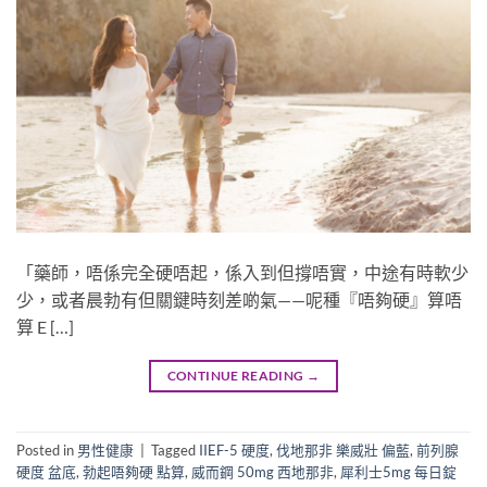
「藥師，唔係完全硬唔起，係入到但撐唔實，中途有時軟少
少，或者晨勃有但關鍵時刻差啲氣——呢種『唔夠硬』算唔
算 E […]
CONTINUE READING
→
Posted in
男性健康
|
Tagged
IIEF-5 硬度
,
伐地那非 樂威壯 偏藍
,
前列腺
硬度 盆底
,
勃起唔夠硬 點算
,
威而鋼 50mg 西地那非
,
犀利士5mg 每日錠