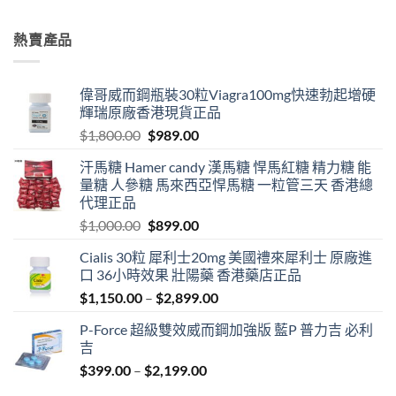
$699.00
through
熱賣產品
$1,899.00
偉哥威而鋼瓶裝30粒Viagra100mg快速勃起增硬
輝瑞原廠香港現貨正品
Original
Current
$
1,800.00
$
989.00
price
price
汗馬糖 Hamer candy 漢馬糖 悍馬紅糖 精力糖 能
was:
is:
量糖 人參糖 馬來西亞悍馬糖 一粒管三天 香港總
$1,800.00.
$989.00.
代理正品
Original
Current
$
1,000.00
$
899.00
price
price
Cialis 30粒 犀利士20mg 美國禮來犀利士 原廠進
was:
is:
口 36小時效果 壯陽藥 香港藥店正品
$1,000.00.
$899.00.
Price
$
1,150.00
–
$
2,899.00
range:
P-Force 超級雙效威而鋼加強版 藍P 普力吉 必利
$1,150.00
吉
through
Price
$
399.00
–
$
2,199.00
$2,899.00
range: