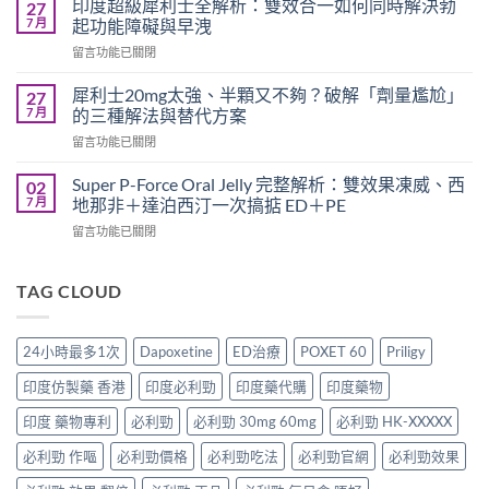
要
印度超級犀利士全解析：雙效合一如何同時解決勃
27
勁
多
7 月
起功能障礙與早洩
可
久？
在
留言功能已關閉
以
完
〈印
跟
整
度
犀
犀利士20mg太強、半顆又不夠？破解「劑量尷尬」
27
指
超
利
7 月
的三種解法與替代方案
南：
級
士
香
在
留言功能已關閉
犀
一
港
〈犀
利
起
男
利
士
Super P-Force Oral Jelly 完整解析：雙效果凍威、西
02
吃
性
士
全
7 月
地那非＋達泊西汀一次搞掂 ED＋PE
嗎？
必
20mg
解
醫
讀
在
留言功能已關閉
太
析：
師
的
〈Super
強、
雙
完
療
P-
半
效
整
程
Force
TAG CLOUD
顆
合
解
安
Oral
又
一
析：
排
Jelly
不
如
併
與
完
夠？
何
24小時最多1次
Dapoxetine
ED治療
POXET 60
Priligy
用
療
整
破
同
條
效
解
解
時
印度仿製藥 香港
印度必利勁
印度藥代購
印度藥物
件、
評
析：
「劑
解
風
估〉
雙
量
印度 藥物專利
必利勁
必利勁 30mg 60mg
必利勁 HK-XXXXX
決
險
中
效
尷
勃
與
果
必利勁 作嘔
必利勁價格
必利勁吃法
必利勁官網
必利勁效果
尬」
起
安
凍
的
功
全