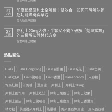
留言功能已關閉
程
〈必
需
利
要
印度超級犀利士全解析：雙效合一如何同時解決勃
27
勁
多
7 月
起功能障礙與早洩
可
久？
在
留言功能已關閉
以
完
〈印
跟
整
度
犀
犀利士20mg太強、半顆又不夠？破解「劑量尷尬」
27
指
超
利
7 月
的三種解法與替代方案
南：
級
士
香
在
留言功能已關閉
犀
一
港
〈犀
利
起
男
利
士
吃
性
士
熱點關注
全
嗎？
必
20mg
解
醫
讀
太
析：
師
的
強、
雙
完
Cialis
Cialis HongKong
Cialis副作用
Cialis吃法
Cialis官網
療
半
效
整
程
顆
合
解
Cialis效果
Cialis說明書
Cialis香港
Hamer candy
人參糖
安
又
一
析：
排
不
如
悍馬紅糖
汗馬糖
漢馬糖
犀利士
犀利士20mg
併
與
夠？
何
用
療
破
犀利士副作用
犀利士吃法
犀利士屈臣氏
犀利士效果
同
條
效
解
時
件、
評
「劑
犀利士藥店
犀利士說明書
犀利士邊度買
犀利士香港買
解
風
估〉
量
決
險
中
精力糖
美國禮來犀利士
能量糖
馬來西亞悍馬糖
馬來西亞糖
尷
勃
與