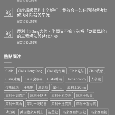
留言功能已關閉
程
〈必
需
利
要
印度超級犀利士全解析：雙效合一如何同時解決勃
27
勁
多
7 月
起功能障礙與早洩
可
久？
在
留言功能已關閉
以
完
〈印
跟
整
度
犀
犀利士20mg太強、半顆又不夠？破解「劑量尷尬」
27
指
超
利
7 月
的三種解法與替代方案
南：
級
士
香
在
留言功能已關閉
犀
一
港
〈犀
利
起
男
利
士
吃
性
士
熱點關注
全
嗎？
必
20mg
解
醫
讀
太
析：
師
的
強、
雙
完
Cialis
Cialis HongKong
Cialis副作用
Cialis吃法
Cialis官網
療
半
效
整
程
顆
合
解
Cialis效果
Cialis說明書
Cialis香港
Hamer candy
人參糖
安
又
一
析：
排
不
如
悍馬紅糖
汗馬糖
漢馬糖
犀利士
犀利士20mg
併
與
夠？
何
用
療
破
犀利士副作用
犀利士吃法
犀利士屈臣氏
犀利士效果
同
條
效
解
時
件、
評
「劑
犀利士藥店
犀利士說明書
犀利士邊度買
犀利士香港買
解
風
估〉
量
決
險
中
精力糖
美國禮來犀利士
能量糖
馬來西亞悍馬糖
馬來西亞糖
尷
勃
與