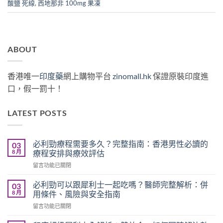
酸鹽 死線
,
西地那非 100mg 果凍
ABOUT
香港唯一
印度藥
網上購物平台
zinomall.hk
保證原裝印度進
口，假一罰十！
LATEST POSTS
必利勁療程需要多久？完整指南：香港男性必讀的
03
8 月
療程安排與療效評估
在
留言功能已關閉
〈必
利
必利勁可以跟犀利士一起吃嗎？醫師完整解析：併
03
勁
8 月
用條件、風險與安全指南
療
在
留言功能已關閉
程
〈必
需
利