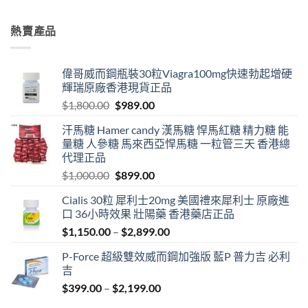
$699.00
through
熱賣產品
$1,899.00
偉哥威而鋼瓶裝30粒Viagra100mg快速勃起增硬
輝瑞原廠香港現貨正品
Original
Current
$
1,800.00
$
989.00
price
price
汗馬糖 Hamer candy 漢馬糖 悍馬紅糖 精力糖 能
was:
is:
量糖 人參糖 馬來西亞悍馬糖 一粒管三天 香港總
$1,800.00.
$989.00.
代理正品
Original
Current
$
1,000.00
$
899.00
price
price
Cialis 30粒 犀利士20mg 美國禮來犀利士 原廠進
was:
is:
口 36小時效果 壯陽藥 香港藥店正品
$1,000.00.
$899.00.
Price
$
1,150.00
–
$
2,899.00
range:
P-Force 超級雙效威而鋼加強版 藍P 普力吉 必利
$1,150.00
吉
through
Price
$
399.00
–
$
2,199.00
$2,899.00
range: