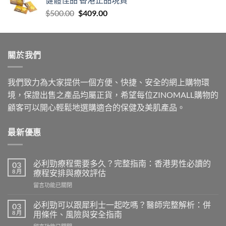
through
Original
Current
$
500.00
$
409.00
$999.00
price
price
was:
is:
$500.00.
$409.00.
關於我們
我們致力為大家提供一個方便、快捷、安全的網上購物環
境，保證出售之產品均屬正貨，希望每位ZINOMALL購物的
顧客可以開心輕鬆地選購適合的保健及美肌產品。
最新優惠
必利勁療程需要多久？完整指南：香港男性必讀的
03
8 月
療程安排與療效評估
在
留言功能已關閉
〈必
利
必利勁可以跟犀利士一起吃嗎？醫師完整解析：併
03
勁
8 月
用條件、風險與安全指南
療
在