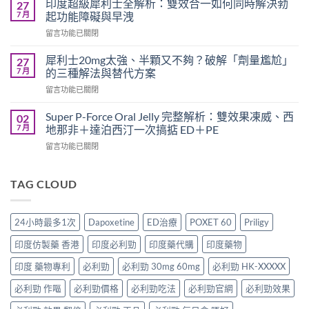
要
印度超級犀利士全解析：雙效合一如何同時解決勃
27
勁
多
7 月
起功能障礙與早洩
可
久？
在
留言功能已關閉
以
完
〈印
跟
整
度
犀
犀利士20mg太強、半顆又不夠？破解「劑量尷尬」
27
指
超
利
7 月
的三種解法與替代方案
南：
級
士
香
在
留言功能已關閉
犀
一
港
〈犀
利
起
男
利
士
Super P-Force Oral Jelly 完整解析：雙效果凍威、西
02
吃
性
士
全
7 月
地那非＋達泊西汀一次搞掂 ED＋PE
嗎？
必
20mg
解
醫
讀
在
留言功能已關閉
太
析：
師
的
〈Super
強、
雙
完
療
P-
半
效
整
程
Force
TAG CLOUD
顆
合
解
安
Oral
又
一
析：
排
Jelly
不
如
併
與
完
夠？
何
24小時最多1次
Dapoxetine
ED治療
POXET 60
Priligy
用
療
整
破
同
條
效
解
解
時
印度仿製藥 香港
印度必利勁
印度藥代購
印度藥物
件、
評
析：
「劑
解
風
估〉
雙
量
印度 藥物專利
必利勁
必利勁 30mg 60mg
必利勁 HK-XXXXX
決
險
中
效
尷
勃
與
果
必利勁 作嘔
必利勁價格
必利勁吃法
必利勁官網
必利勁效果
尬」
起
安
凍
的
功
全