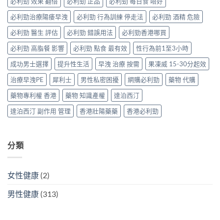
威、
必利勁 效果 翻倍
必利勁 正品
必利勁 每日食 唔好
三
能
指
西
種
障
南〉
必利勁治療陽痿早洩
必利勁 行為訓練 停走法
必利勁 酒精 危險
地
解
礙
中
那
法
與
必利勁 醫生 評估
必利勁 錯誤用法
必利勁香港哪買
非
與
早
＋
替
洩〉
必利勁 高脂餐 影響
必利勁 點食 最有效
性行為前1至3小時
達
代
中
泊
方
成功男士選擇
提升性生活
早洩 治療 按需
果凍威 15-30分起效
西
案〉
汀
中
治療早洩PE
犀利士
男性私密困擾
網購必利勁
藥物 代購
一
次
藥物專利權 香港
藥物 知識產權
達泊西汀
搞
掂
達泊西汀 副作用 管理
香港壯陽藥藥
香港必利勁
ED
＋
PE〉
中
分類
女性健康
(2)
男性健康
(313)