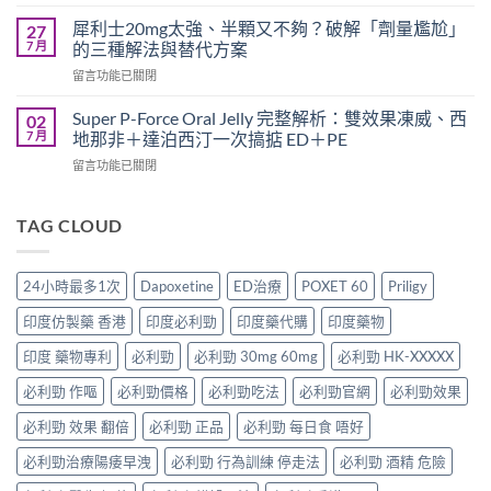
〈印
跟
整
度
犀
犀利士20mg太強、半顆又不夠？破解「劑量尷尬」
27
指
超
利
7 月
的三種解法與替代方案
南：
級
士
香
在
留言功能已關閉
犀
一
港
〈犀
利
起
男
利
士
Super P-Force Oral Jelly 完整解析：雙效果凍威、西
02
吃
性
士
全
7 月
地那非＋達泊西汀一次搞掂 ED＋PE
嗎？
必
20mg
解
醫
讀
在
留言功能已關閉
太
析：
師
的
〈Super
強、
雙
完
療
P-
半
效
整
程
Force
TAG CLOUD
顆
合
解
安
Oral
又
一
析：
排
Jelly
不
如
併
與
完
夠？
何
24小時最多1次
Dapoxetine
ED治療
POXET 60
Priligy
用
療
整
破
同
條
效
解
解
時
印度仿製藥 香港
印度必利勁
印度藥代購
印度藥物
件、
評
析：
「劑
解
風
估〉
雙
量
印度 藥物專利
必利勁
必利勁 30mg 60mg
必利勁 HK-XXXXX
決
險
中
效
尷
勃
與
果
必利勁 作嘔
必利勁價格
必利勁吃法
必利勁官網
必利勁效果
尬」
起
安
凍
的
功
全
威、
必利勁 效果 翻倍
必利勁 正品
必利勁 每日食 唔好
三
能
指
西
種
障
南〉
必利勁治療陽痿早洩
必利勁 行為訓練 停走法
必利勁 酒精 危險
地
解
礙
中
那
法
與