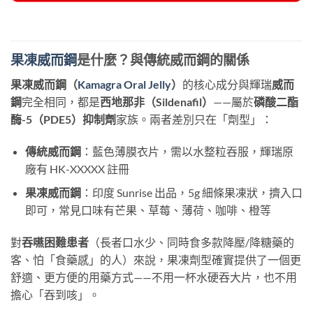
果凍威而鋼
是什麼？與傳統威而鋼的關係
果凍威而鋼（
Kamagra Oral Jelly
）
的核心成分與輝瑞
威而
鋼
完全相同，都是
西地那非（Sildenafil）
——屬於
磷酸二酯
酶-5（PDE5）抑制劑
家族。兩者差別只在「劑型」：
傳統威而鋼
：藍色薄膜衣片，需以水整粒吞服，輝瑞原
廠有 HK-XXXXX 註冊
果凍威而鋼
：印度 Sunrise 出品，5g 細條果凍狀，擠入口
即可，常見口味有芒果、草莓、薄荷、咖啡、橙等
對
吞嚥困難患者
（長者口水少、同時食多款降壓/降糖藥的
客、怕「食藥感」的人）來說，果凍劑型確實提供了一個更
舒適、更方便的用藥方式——不用一杯水硬吞大片，也不用
擔心「吞到咳」。