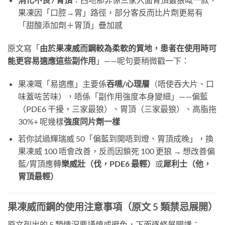
果凍因「口腔→胃」路徑，部分客反而比片劑更易有
「甜酸添加劑＋胃頂」疊加感
原文寫「
由於果凍威而鋼較為柔軟的質地，患者在使用時可
能更容易適應這些副作用
」——呢句要稍微戳一下：
果凍嘅「易適應」主要係
吞嚥/心理層
（唔使吞大片、口
味蓋咗苦味），唔係「副作用強度本身變細」——偏藍
（PDE6 干擾，三家最狼）、胃頂（三家最狼）、高脂拖
30%+ 呢幾樣
強度同片劑一樣
若你試過輝瑞威 50「偏藍到開唔到燈、胃頂成晚」，換
果凍威 100 唔會改善，反而因鎖死 100 更狼 → 想改善偏
藍/胃頂應轉
樂威壯（伐，PDE6 最輕）
或
犀利士（他，
胃頂最輕）
果凍威而鋼的使用注意事項（原文 5 類禁忌展開）
原文列出的 5 類情況要謹慎或避免，下面逐條展開講：