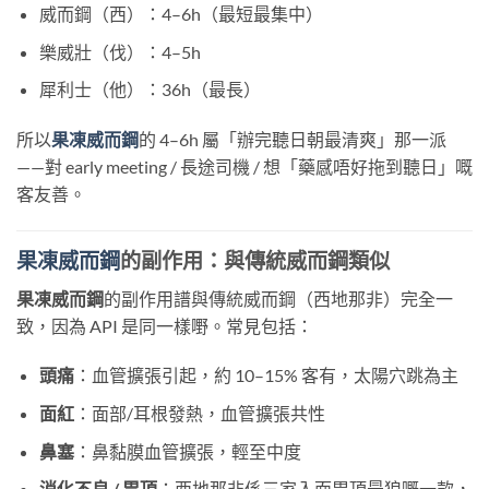
威而鋼（西）：4–6h（最短最集中）
樂威壯（伐）：4–5h
犀利士（他）：36h（最長）
所以
果凍威而鋼
的 4–6h 屬「辦完聽日朝最清爽」那一派
——對 early meeting / 長途司機 / 想「藥感唔好拖到聽日」嘅
客友善。
果凍威而鋼
的副作用：與傳統威而鋼類似
果凍威而鋼
的副作用譜與傳統威而鋼（西地那非）完全一
致，因為 API 是同一樣嘢。常見包括：
頭痛
：血管擴張引起，約 10–15% 客有，太陽穴跳為主
面紅
：面部/耳根發熱，血管擴張共性
鼻塞
：鼻黏膜血管擴張，輕至中度
消化不良 / 胃頂
：西地那非係三家入面胃頂最狼嘅一款，