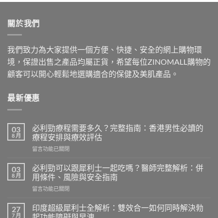
was:
is:
$500.00.
$409.00.
關於我們
我們致力為大家提供一個方便、快捷、安全的網上購物環
境，保證出售之產品均屬正貨，希望每位ZINOMALL購物的
顧客可以開心輕鬆地選購適合的保健及美肌產品。
最新優惠
必利勁療程需要多久？完整指南：香港男性必讀的
03
8 月
療程安排與療效評估
在
留言功能已關閉
〈必
利
必利勁可以跟犀利士一起吃嗎？醫師完整解析：併
03
勁
8 月
用條件、風險與安全指南
療
在
留言功能已關閉
程
〈必
需
利
要
印度超級犀利士全解析：雙效合一如何同時解決勃
27
勁
多
7 月
起功能障礙與早洩