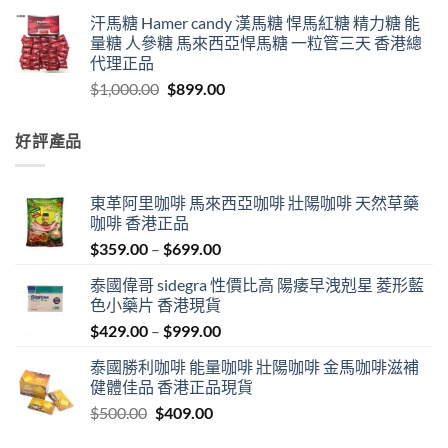
汗馬糖 Hamer candy 漢馬糖 悍馬紅糖 精力糖 能
量糖 人參糖 馬來西亞悍馬糖 一粒管三天 香港總
代理正品
Original
Current
$
1,000.00
$
899.00
price
price
was:
is:
好評產品
$1,000.00.
$899.00.
東革阿里咖啡 馬來西亞咖啡 壯陽咖啡 天然草藥
咖啡 香港正品
Price
$
359.00
–
$
699.00
range:
泰國偉哥 sidegra 性價比高 陽痿早洩剋星 菱形藍
$359.00
色小藥片 香港現貨
through
Price
$
429.00
–
$
999.00
$699.00
range:
泰國勝利咖啡 能量咖啡 壯陽咖啡 金馬咖啡滋補
$429.00
健體佳品 香港正品現貨
through
Original
Current
$
500.00
$
409.00
$999.00
price
price