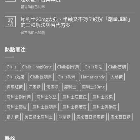
可
久？
在
留言功能已關閉
以
完
〈印
跟
整
度
犀
犀利士20mg太強、半顆又不夠？破解「劑量尷尬」
27
指
超
利
7 月
的三種解法與替代方案
南：
級
士
香
在
留言功能已關閉
犀
一
港
〈犀
利
起
男
利
士
吃
性
士
熱點關注
全
嗎？
必
20mg
解
醫
讀
太
析：
師
的
強、
雙
完
Cialis
Cialis HongKong
Cialis副作用
Cialis吃法
Cialis官網
療
半
效
整
程
顆
合
解
Cialis效果
Cialis說明書
Cialis香港
Hamer candy
人參糖
安
又
一
析：
排
不
如
悍馬紅糖
汗馬糖
漢馬糖
犀利士
犀利士20mg
併
與
夠？
何
用
療
破
犀利士副作用
犀利士吃法
犀利士屈臣氏
犀利士效果
同
條
效
解
時
件、
評
「劑
犀利士藥店
犀利士說明書
犀利士邊度買
犀利士香港買
解
風
估〉
量
決
險
中
精力糖
美國禮來犀利士
能量糖
馬來西亞悍馬糖
馬來西亞糖
尷
勃
與
尬」
起
安
的
功
全
三
能
指
聯絡
種
障