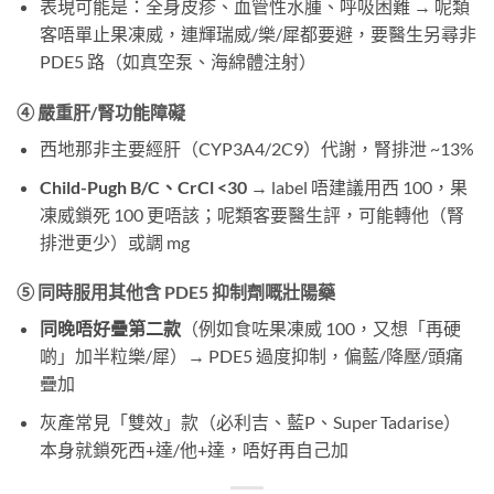
表現可能是：全身皮疹、血管性水腫、呼吸困難 → 呢類
客唔單止果凍威，連輝瑞威/樂/犀都要避，要醫生另尋非
PDE5 路（如真空泵、海綿體注射）
④ 嚴重肝/腎功能障礙
西地那非主要經肝（CYP3A4/2C9）代謝，腎排泄 ~13%
Child-Pugh B/C、CrCl <30
​ → label 唔建議用西 100，果
凍威鎖死 100 更唔該；呢類客要醫生評，可能轉他（腎
排泄更少）或調 mg
⑤ 同時服用其他含 PDE5 抑制劑嘅壯陽藥
同晚唔好疊第二款
（例如食咗果凍威 100，又想「再硬
啲」加半粒樂/犀）→ PDE5 過度抑制，偏藍/降壓/頭痛
疊加
灰產常見「雙效」款（必利吉、藍P、Super Tadarise）
本身就鎖死西+達/他+達，唔好再自己加