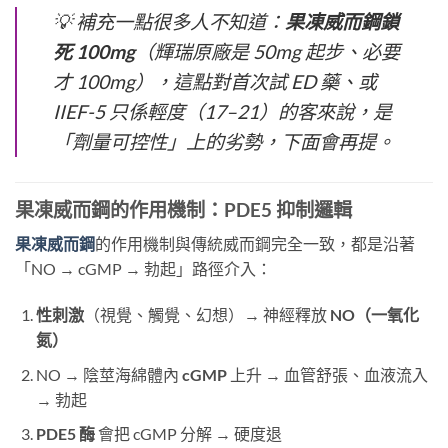
💡 補充一點很多人不知道：
果凍威而鋼鎖
死 100mg
（輝瑞原廠是 50mg 起步、必要
才 100mg），這點對首次試 ED 藥、或
IIEF-5 只係輕度（17–21）的客來說，是
「劑量可控性」上的劣勢，下面會再提。
果凍威而鋼的作用機制：PDE5 抑制邏輯
果凍威而鋼
的作用機制與傳統威而鋼完全一致，都是沿著
「NO → cGMP → 勃起」路徑介入：
性刺激
（視覺、觸覺、幻想）→ 神經釋放
NO（一氧化
氮）
NO → 陰莖海綿體內
cGMP
​ 上升 → 血管舒張、血液流入
→ 勃起
PDE5 酶
​ 會把 cGMP 分解 → 硬度退