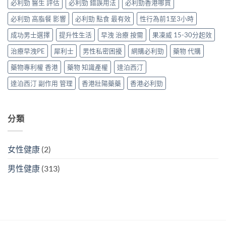
必利勁 醫生 評估
必利勁 錯誤用法
必利勁香港哪買
非
與
早
＋
替
洩〉
必利勁 高脂餐 影響
必利勁 點食 最有效
性行為前1至3小時
達
代
中
泊
方
成功男士選擇
提升性生活
早洩 治療 按需
果凍威 15-30分起效
西
案〉
汀
中
治療早洩PE
犀利士
男性私密困擾
網購必利勁
藥物 代購
一
次
藥物專利權 香港
藥物 知識產權
達泊西汀
搞
掂
達泊西汀 副作用 管理
香港壯陽藥藥
香港必利勁
ED
＋
PE〉
中
分類
女性健康
(2)
男性健康
(313)