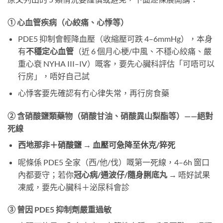
① 心血管疾病（心絞痛、心悸等）
PDE5 抑制會輕降血壓（收縮壓可跌 4–6mmHg），本身
有
不穩定心血管
（近 6 個月心梗/中風、不穩心絞痛、嚴
重心衰 NYHA III–IV）嘅客，要先心臟科評估「可唔可以
行房」，唔好自己試
心悸客要先確認有冇心律失常，再行房食藥
② 含硝酸鹽類藥物（硝酸甘油、硝酸異山梨酯等）——絕對
死線
西地那非＋硝酸鹽 → 血壓可急降至休克/猝死
呢條係 PDE5 全家（西/他/伐）嘅第一死線，4–6h 窗口
內都要守；若你
冠心病/通波仔/隨身脷底丸
​ → 唔好試果
凍威，要先心臟科＋泌尿科會診
③ 曾因 PDE5 抑制劑嚴重過敏