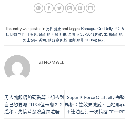
This entry was posted in
男性健康
and tagged
Kamagra Oral Jelly
,
PDE5
抑制劑 副作用 偏藍
,
威而鋼 吞嚥困難
,
果凍威 15-30分起效
,
果凍威而鋼
,
男士健康 香港
,
硝酸鹽 死線
,
西地那非 100mg 果凍
.
ZINOMALL
男人勃起唔夠硬點算？想去到
Super P-Force Oral Jelly 完整
自己想要嘅 EHS 4但卡喺 2–3
解析：雙效果凍威、西地那非
遊移，先搞清楚邊度跌咗嘢
＋達泊西汀一次搞掂 ED＋PE