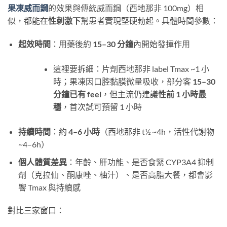
果凍威而鋼
的效果與傳統威而鋼（西地那非 100mg）相
似，都能在
性刺激下
幫患者實現堅硬勃起。具體時間參數：
起效時間
：用藥後約
15–30 分鐘
內開始發揮作用
這裡要拆細：片劑西地那非 label Tmax ~1 小
時；果凍因口腔黏膜微量吸收，部分客
15–30
分鐘已有 feel
，但主流仍建議
性前 1 小時最
穩
，首次試可預留 1 小時
持續時間
：約
4–6 小時
（西地那非 t½ ~4h，活性代謝物
~4–6h）
個人體質差異
：年齡、肝功能、是否食緊 CYP3A4 抑制
劑（克拉仙、酮康唑、柚汁）、是否高脂大餐，都會影
響 Tmax 與持續感
對比三家窗口：