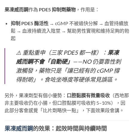
果凍威而鋼
作為
PDE5 抑制劑藥物
，作用是：
抑制 PDE5 酶活性
​ → cGMP 不被過快分解 → 血管持續放
鬆 → 血液持續流入陰莖 → 幫助男性實現和維持足夠的勃
起
⚠️ 重點重申（三家 PDE5 都一樣）：
果凍
威而鋼不會「自動硬」
——NO 仍要靠性刺
激觸發，藥物只是「讓已經有的 cGMP 撐
得耐啲」。食咗坐喺度等硬係常見誤區。
另外，果凍劑型有個小優勢：
口腔黏膜有微量吸收
（西地那
非主要吸收仍在小腸，但口腔黏膜可吸收約 5–10%），因
此部分客會感覺「比片劑略快一點」，下面效果段會講。
果凍威而鋼
的效果：起效時間與持續時間