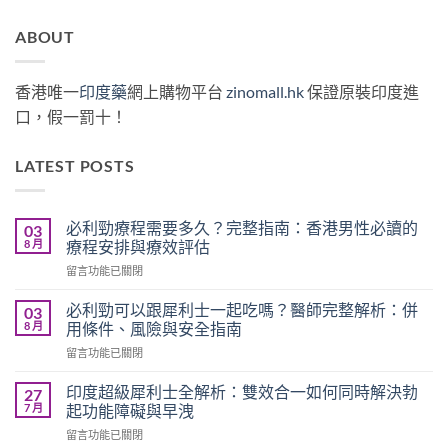
ABOUT
香港唯一
印度藥
網上購物平台
zinomall.hk
保證原裝印度進
口，假一罰十！
LATEST POSTS
必利勁療程需要多久？完整指南：香港男性必讀的
03
8 月
療程安排與療效評估
在
留言功能已關閉
〈必
利
必利勁可以跟犀利士一起吃嗎？醫師完整解析：併
03
勁
8 月
用條件、風險與安全指南
療
在
留言功能已關閉
程
〈必
需
利
要
印度超級犀利士全解析：雙效合一如何同時解決勃
27
勁
多
7 月
起功能障礙與早洩
可
久？
在
留言功能已關閉
以
完