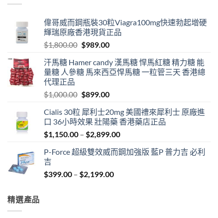
偉哥威而鋼瓶裝30粒Viagra100mg快速勃起增硬
輝瑞原廠香港現貨正品
Original
Current
$
1,800.00
$
989.00
price
price
汗馬糖 Hamer candy 漢馬糖 悍馬紅糖 精力糖 能
was:
is:
量糖 人參糖 馬來西亞悍馬糖 一粒管三天 香港總
$1,800.00.
$989.00.
代理正品
Original
Current
$
1,000.00
$
899.00
price
price
Cialis 30粒 犀利士20mg 美國禮來犀利士 原廠進
was:
is:
口 36小時效果 壯陽藥 香港藥店正品
$1,000.00.
$899.00.
Price
$
1,150.00
–
$
2,899.00
range:
P-Force 超級雙效威而鋼加強版 藍P 普力吉 必利
$1,150.00
吉
through
Price
$
399.00
–
$
2,199.00
$2,899.00
range:
$399.00
精選產品
through
$2,199.00