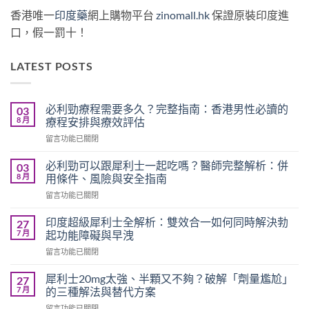
香港唯一
印度藥
網上購物平台
zinomall.hk
保證原裝印度進
口，假一罰十！
LATEST POSTS
必利勁療程需要多久？完整指南：香港男性必讀的
03
8 月
療程安排與療效評估
在
留言功能已關閉
〈必
利
必利勁可以跟犀利士一起吃嗎？醫師完整解析：併
03
勁
8 月
用條件、風險與安全指南
療
在
留言功能已關閉
程
〈必
需
利
要
印度超級犀利士全解析：雙效合一如何同時解決勃
27
勁
多
7 月
起功能障礙與早洩
可
久？
在
留言功能已關閉
以
完
〈印
跟
整
度
犀
犀利士20mg太強、半顆又不夠？破解「劑量尷尬」
27
指
超
利
7 月
的三種解法與替代方案
南：
級
士
香
在
留言功能已關閉