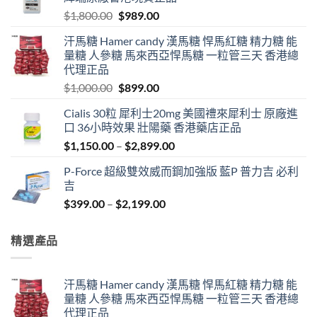
Original
Current
$
1,800.00
$
989.00
price
price
汗馬糖 Hamer candy 漢馬糖 悍馬紅糖 精力糖 能
was:
is:
量糖 人參糖 馬來西亞悍馬糖 一粒管三天 香港總
$1,800.00.
$989.00.
代理正品
Original
Current
$
1,000.00
$
899.00
price
price
Cialis 30粒 犀利士20mg 美國禮來犀利士 原廠進
was:
is:
口 36小時效果 壯陽藥 香港藥店正品
$1,000.00.
$899.00.
Price
$
1,150.00
–
$
2,899.00
range:
P-Force 超級雙效威而鋼加強版 藍P 普力吉 必利
$1,150.00
吉
through
Price
$
399.00
–
$
2,199.00
$2,899.00
range:
$399.00
精選產品
through
$2,199.00
汗馬糖 Hamer candy 漢馬糖 悍馬紅糖 精力糖 能
量糖 人參糖 馬來西亞悍馬糖 一粒管三天 香港總
代理正品