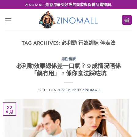
Skip
ZINOMALL是香港最受好評的美妝與保健品購物網.
to
content
TAG ARCHIVES:
必利勁 行為訓練 停走法
男性健康
必利勁效果總係差一口氣？９成情況唔係
「藥冇用」，係你食法踩咗坑
POSTED ON
2026-06-22
BY
ZINOMALL
22
6 月