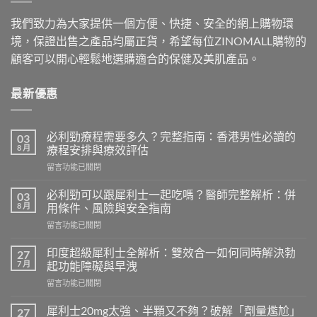
我們致力為大家提供一個方便、快捷、安全的網上購物環
境，保證出售之產品均屬正貨，希望每位ZINOMALL購物的
顧客可以開心輕鬆地選購適合的保健及美肌產品。
最新優惠
必利勁療程需要多久？完整指南：香港男性必讀的
03
8 月
療程安排與療效評估
在
留言功能已關閉
〈必
利
必利勁可以跟犀利士一起吃嗎？醫師完整解析：併
03
勁
8 月
用條件、風險與安全指南
療
在
留言功能已關閉
程
〈必
需
利
要
印度超級犀利士全解析：雙效合一如何同時解決勃
27
勁
多
7 月
起功能障礙與早洩
可
久？
在
留言功能已關閉
以
完
〈印
跟
整
度
犀
犀利士20mg太強、半顆又不夠？破解「劑量尷尬」
27
指