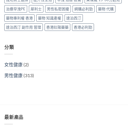
西
案〉
汀
中
治療早洩PE
犀利士
男性私密困擾
網購必利勁
藥物 代購
一
次
藥物專利權 香港
藥物 知識產權
達泊西汀
搞
掂
達泊西汀 副作用 管理
香港壯陽藥藥
香港必利勁
ED
＋
PE〉
中
分類
女性健康
(2)
男性健康
(313)
最新產品