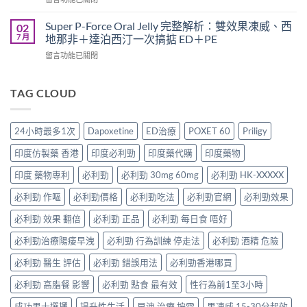
犀
一
港
〈犀
利
起
男
利
士
Super P-Force Oral Jelly 完整解析：雙效果凍威、西
02
吃
性
士
全
7 月
地那非＋達泊西汀一次搞掂 ED＋PE
嗎？
必
20mg
解
醫
讀
在
留言功能已關閉
太
析：
師
的
〈Super
強、
雙
完
療
P-
半
效
整
程
Force
TAG CLOUD
顆
合
解
安
Oral
又
一
析：
排
Jelly
不
如
併
與
完
夠？
何
24小時最多1次
Dapoxetine
ED治療
POXET 60
Priligy
用
療
整
破
同
條
效
解
解
時
印度仿製藥 香港
印度必利勁
印度藥代購
印度藥物
件、
評
析：
「劑
解
風
估〉
雙
量
印度 藥物專利
必利勁
必利勁 30mg 60mg
必利勁 HK-XXXXX
決
險
中
效
尷
勃
與
果
必利勁 作嘔
必利勁價格
必利勁吃法
必利勁官網
必利勁效果
尬」
起
安
凍
的
功
全
威、
必利勁 效果 翻倍
必利勁 正品
必利勁 每日食 唔好
三
能
指
西
種
障
南〉
必利勁治療陽痿早洩
必利勁 行為訓練 停走法
必利勁 酒精 危險
地
解
礙
中
那
法
與
必利勁 醫生 評估
必利勁 錯誤用法
必利勁香港哪買
非
與
早
＋
替
洩〉
必利勁 高脂餐 影響
必利勁 點食 最有效
性行為前1至3小時
達
代
中
泊
方
成功男士選擇
提升性生活
早洩 治療 按需
果凍威 15-30分起效