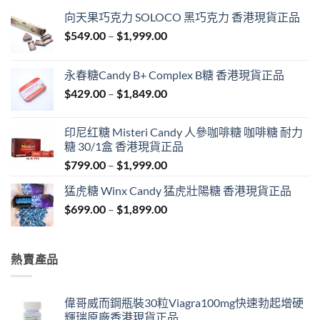
向天果巧克力 SOLOCO 黑巧克力 香港現貨正品
Price
$
549.00
–
$
1,999.00
range:
$549.00
永春糖Candy B+ Complex B糖 香港現貨正品
through
Price
$
429.00
–
$
1,849.00
$1,999.00
range:
$429.00
印尼红糖 Misteri Candy 人參咖啡糖 咖啡糖 耐力
through
糖 30/1盒 香港現貨正品
$1,849.00
Price
$
799.00
–
$
1,999.00
range:
猛虎糖 Winx Candy 猛虎壯陽糖 香港現貨正品
$799.00
Price
$
699.00
–
$
1,899.00
through
range:
$1,999.00
$699.00
through
熱賣產品
$1,899.00
偉哥威而鋼瓶裝30粒Viagra100mg快速勃起增硬
輝瑞原廠香港現貨正品