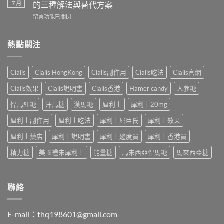
超
利
7 月
的三種解法與替代方案
南：
級
士
香
在
留言功能已關閉
犀
一
港
〈犀
利
起
男
利
士
吃
性
士
熱點關注
全
嗎？
必
20mg
解
醫
讀
太
析：
師
的
強、
雙
完
Cialis
Cialis HongKong
Cialis副作用
Cialis吃法
Cialis官網
療
半
效
整
程
顆
合
解
Cialis效果
Cialis說明書
Cialis香港
Hamer candy
人參糖
安
又
一
析：
排
不
如
悍馬紅糖
汗馬糖
漢馬糖
犀利士
犀利士20mg
併
與
夠？
何
用
療
破
犀利士副作用
犀利士吃法
犀利士屈臣氏
犀利士效果
同
條
效
解
時
件、
評
「劑
犀利士藥店
犀利士說明書
犀利士邊度買
犀利士香港買
解
風
估〉
量
決
險
中
精力糖
美國禮來犀利士
能量糖
馬來西亞悍馬糖
馬來西亞糖
尷
勃
與
尬」
起
安
的
功
全
三
能
指
聯絡
種
障
南〉
解
礙
中
法
與
與
E-mail：
thq198601@gmail.com
早
替
洩〉