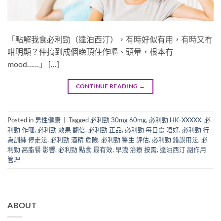
「點解我食必利勁（達泊西汀），有時好似有用，有時又冇
咁明顯？仲搞到成個晚頂住作嘔、頭暈，根本冇
mood……」 […]
CONTINUE READING
→
Posted in
男性健康
|
Tagged
必利勁 30mg 60mg
,
必利勁 HK-XXXXX
,
必
利勁 作嘔
,
必利勁 效果 翻倍
,
必利勁 正品
,
必利勁 每日食 唔好
,
必利勁 行
為訓練 停走法
,
必利勁 酒精 危險
,
必利勁 醫生 評估
,
必利勁 錯誤用法
,
必
利勁 高脂餐 影響
,
必利勁 點食 最有效
,
早洩 治療 按需
,
達泊西汀 副作用
管理
ABOUT