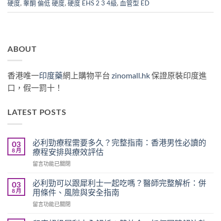
硬度
,
睾酮 偏低 硬度
,
硬度 EHS 2 3 4級
,
血管型 ED
ABOUT
香港唯一
印度藥
網上購物平台
zinomall.hk
保證原裝印度進
口，假一罰十！
LATEST POSTS
必利勁療程需要多久？完整指南：香港男性必讀的
03
8 月
療程安排與療效評估
在
留言功能已關閉
〈必
利
必利勁可以跟犀利士一起吃嗎？醫師完整解析：併
03
勁
8 月
用條件、風險與安全指南
療
在
留言功能已關閉
程
〈必
需
利