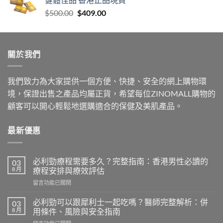
through
Original
Current
$
500.00
$
409.00
$999.00
price
price
was:
is:
$500.00.
$409.00.
關於我們
我們致力為大家提供一個方便、快捷、安全的網上購物環
境，保證出售之產品均屬正貨，希望每位ZINOMALL購物的
顧客可以開心輕鬆地選購適合的保健及美肌產品。
最新優惠
必利勁療程需要多久？完整指南：香港男性必讀的
03
8 月
療程安排與療效評估
在
留言功能已關閉
〈必
利
必利勁可以跟犀利士一起吃嗎？醫師完整解析：併
03
勁
8 月
用條件、風險與安全指南
療
在