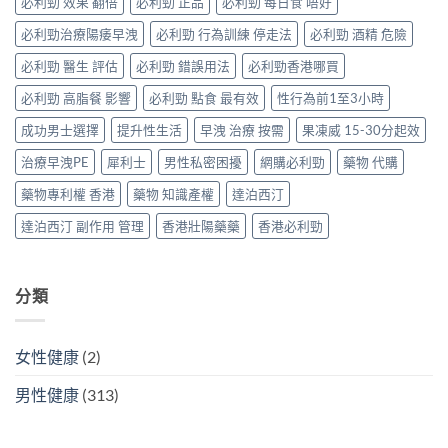
威、
必利勁 效果 翻倍
必利勁 正品
必利勁 每日食 唔好
三
能
指
西
種
障
南〉
必利勁治療陽痿早洩
必利勁 行為訓練 停走法
必利勁 酒精 危險
地
解
礙
中
那
法
與
必利勁 醫生 評估
必利勁 錯誤用法
必利勁香港哪買
非
與
早
＋
替
洩〉
必利勁 高脂餐 影響
必利勁 點食 最有效
性行為前1至3小時
達
代
中
泊
方
成功男士選擇
提升性生活
早洩 治療 按需
果凍威 15-30分起效
西
案〉
汀
中
治療早洩PE
犀利士
男性私密困擾
網購必利勁
藥物 代購
一
次
藥物專利權 香港
藥物 知識產權
達泊西汀
搞
掂
達泊西汀 副作用 管理
香港壯陽藥藥
香港必利勁
ED
＋
PE〉
中
分類
女性健康
(2)
男性健康
(313)