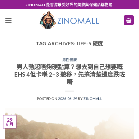
Skip
ZINOMALL是香港最受好評的美妝與保健品購物網.
to
content
TAG ARCHIVES:
IIEF-5 硬度
男性健康
男人勃起唔夠硬點算？想去到自己想要嘅
EHS 4但卡喺 2–3 遊移，先搞清楚邊度跌咗
嘢
POSTED ON
2026-06-29
BY
ZINOMALL
29
6 月