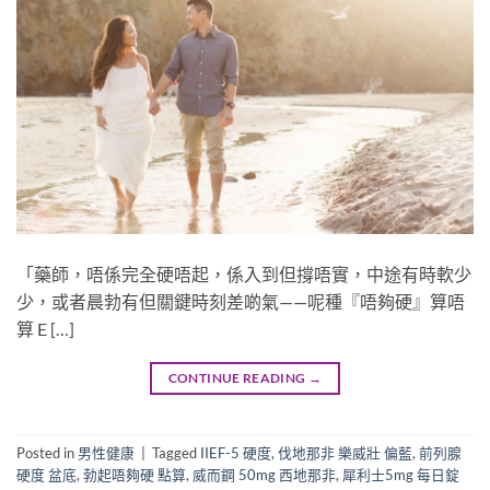
「藥師，唔係完全硬唔起，係入到但撐唔實，中途有時軟少
少，或者晨勃有但關鍵時刻差啲氣——呢種『唔夠硬』算唔
算 E […]
CONTINUE READING
→
Posted in
男性健康
|
Tagged
IIEF-5 硬度
,
伐地那非 樂威壯 偏藍
,
前列腺
硬度 盆底
,
勃起唔夠硬 點算
,
威而鋼 50mg 西地那非
,
犀利士5mg 每日錠