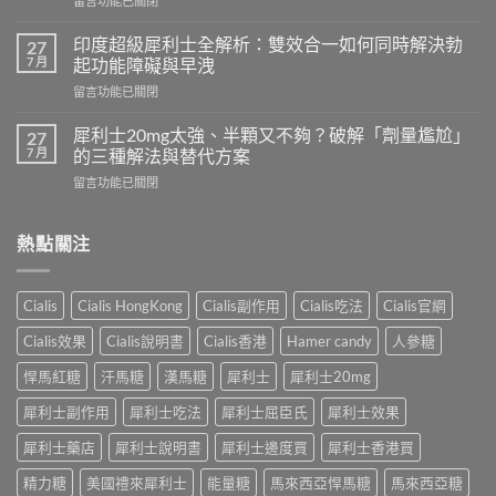
留言功能已關閉
程
〈必
需
利
要
印度超級犀利士全解析：雙效合一如何同時解決勃
27
勁
多
7 月
起功能障礙與早洩
可
久？
在
留言功能已關閉
以
完
〈印
跟
整
度
犀
犀利士20mg太強、半顆又不夠？破解「劑量尷尬」
27
指
超
利
7 月
的三種解法與替代方案
南：
級
士
香
在
留言功能已關閉
犀
一
港
〈犀
利
起
男
利
士
吃
性
士
熱點關注
全
嗎？
必
20mg
解
醫
讀
太
析：
師
的
強、
雙
完
Cialis
Cialis HongKong
Cialis副作用
Cialis吃法
Cialis官網
療
半
效
整
程
顆
合
解
Cialis效果
Cialis說明書
Cialis香港
Hamer candy
人參糖
安
又
一
析：
排
不
如
悍馬紅糖
汗馬糖
漢馬糖
犀利士
犀利士20mg
併
與
夠？
何
用
療
破
犀利士副作用
犀利士吃法
犀利士屈臣氏
犀利士效果
同
條
效
解
時
件、
評
「劑
犀利士藥店
犀利士說明書
犀利士邊度買
犀利士香港買
解
風
估〉
量
決
險
中
精力糖
美國禮來犀利士
能量糖
馬來西亞悍馬糖
馬來西亞糖
尷
勃
與