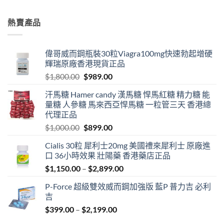
$699.00
through
熱賣產品
$1,899.00
偉哥威而鋼瓶裝30粒Viagra100mg快速勃起增硬
輝瑞原廠香港現貨正品
Original
Current
$
1,800.00
$
989.00
price
price
汗馬糖 Hamer candy 漢馬糖 悍馬紅糖 精力糖 能
was:
is:
量糖 人參糖 馬來西亞悍馬糖 一粒管三天 香港總
$1,800.00.
$989.00.
代理正品
Original
Current
$
1,000.00
$
899.00
price
price
Cialis 30粒 犀利士20mg 美國禮來犀利士 原廠進
was:
is:
口 36小時效果 壯陽藥 香港藥店正品
$1,000.00.
$899.00.
Price
$
1,150.00
–
$
2,899.00
range:
P-Force 超級雙效威而鋼加強版 藍P 普力吉 必利
$1,150.00
吉
through
Price
$
399.00
–
$
2,199.00
$2,899.00
range: