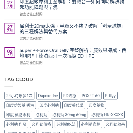
要
印度超級犀利士全解析：雙效合一如何同時解決勃
27
勁
多
7 月
起功能障礙與早洩
可
久？
在
留言功能已關閉
以
完
〈印
跟
整
度
犀
犀利士20mg太強、半顆又不夠？破解「劑量尷尬」
27
指
超
利
7 月
的三種解法與替代方案
南：
級
士
香
在
留言功能已關閉
犀
一
港
〈犀
利
起
男
利
士
Super P-Force Oral Jelly 完整解析：雙效果凍威、西
02
吃
性
士
全
7 月
地那非＋達泊西汀一次搞掂 ED＋PE
嗎？
必
20mg
解
醫
讀
在
留言功能已關閉
太
析：
師
的
〈Super
強、
雙
完
療
P-
半
效
整
程
Force
TAG CLOUD
顆
合
解
安
Oral
又
一
析：
排
Jelly
不
如
併
與
完
夠？
何
24小時最多1次
Dapoxetine
ED治療
POXET 60
Priligy
用
療
整
破
同
條
效
解
解
時
印度仿製藥 香港
印度必利勁
印度藥代購
印度藥物
件、
評
析：
「劑
解
風
估〉
雙
量
印度 藥物專利
必利勁
必利勁 30mg 60mg
必利勁 HK-XXXXX
決
險
中
效
尷
勃
與
果
必利勁 作嘔
必利勁價格
必利勁吃法
必利勁官網
必利勁效果
尬」
起
安
凍
的
功
全