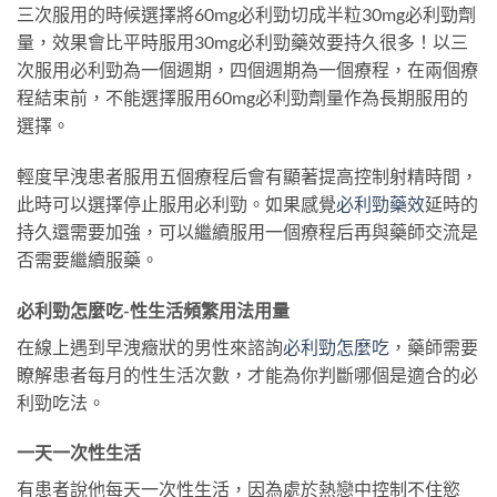
三次服用的時候選擇將60mg必利勁切成半粒30mg必利勁劑
量，效果會比平時服用30mg必利勁藥效要持久很多！以三
次服用必利勁為一個週期，四個週期為一個療程，在兩個療
程結束前，不能選擇服用60mg必利勁劑量作為長期服用的
選擇。
輕度早洩患者服用五個療程后會有顯著提高控制射精時間，
此時可以選擇停止服用必利勁。如果感覺
必利勁藥效
延時的
持久還需要加強，可以繼續服用一個療程后再與藥師交流是
否需要繼續服藥。
必利勁怎麼吃-性生活頻繁用法用量
在線上遇到早洩癥狀的男性來諮詢
必利勁怎麼吃
，藥師需要
瞭解患者每月的性生活次數，才能為你判斷哪個是適合的必
利勁吃法。
一天一次性生活
有患者說他每天一次性生活，因為處於熱戀中控制不住慾