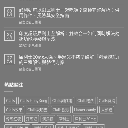
〈必
利
必利勁可以跟犀利士一起吃嗎？醫師完整解析：併
03
勁
8 月
用條件、風險與安全指南
療
在
留言功能已關閉
程
〈必
需
利
要
印度超級犀利士全解析：雙效合一如何同時解決勃
27
勁
多
7 月
起功能障礙與早洩
可
久？
在
留言功能已關閉
以
完
〈印
跟
整
度
犀
犀利士20mg太強、半顆又不夠？破解「劑量尷尬」
27
指
超
利
7 月
的三種解法與替代方案
南：
級
士
香
在
留言功能已關閉
犀
一
港
〈犀
利
起
男
利
士
吃
性
士
熱點關注
全
嗎？
必
20mg
解
醫
讀
太
析：
師
的
強、
雙
完
Cialis
Cialis HongKong
Cialis副作用
Cialis吃法
Cialis官網
療
半
效
整
程
顆
合
解
Cialis效果
Cialis說明書
Cialis香港
Hamer candy
人參糖
安
又
一
析：
排
不
如
悍馬紅糖
汗馬糖
漢馬糖
犀利士
犀利士20mg
併
與
夠？
何
用
療
破
同