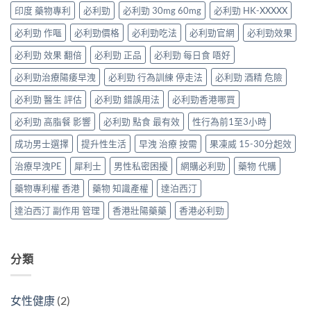
風
估〉
雙
量
印度 藥物專利
必利勁
必利勁 30mg 60mg
必利勁 HK-XXXXX
決
險
中
效
尷
勃
與
果
必利勁 作嘔
必利勁價格
必利勁吃法
必利勁官網
必利勁效果
尬」
起
安
凍
的
功
全
威、
必利勁 效果 翻倍
必利勁 正品
必利勁 每日食 唔好
三
能
指
西
種
障
南〉
必利勁治療陽痿早洩
必利勁 行為訓練 停走法
必利勁 酒精 危險
地
解
礙
中
那
法
與
必利勁 醫生 評估
必利勁 錯誤用法
必利勁香港哪買
非
與
早
＋
替
洩〉
必利勁 高脂餐 影響
必利勁 點食 最有效
性行為前1至3小時
達
代
中
泊
方
成功男士選擇
提升性生活
早洩 治療 按需
果凍威 15-30分起效
西
案〉
汀
中
治療早洩PE
犀利士
男性私密困擾
網購必利勁
藥物 代購
一
次
藥物專利權 香港
藥物 知識產權
達泊西汀
搞
掂
達泊西汀 副作用 管理
香港壯陽藥藥
香港必利勁
ED
＋
PE〉
中
分類
女性健康
(2)