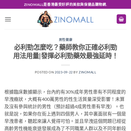
Skip
ZINOMALL是香港最受好評的美妝與保健品購物網.
to
content
男性健康
必利勁怎麼吃？藥師教你正確必利勁
用法用量|發揮必利勁藥效最強延時！
POSTED ON
2023-09-22
BY
ZINOMALL
根據臨床數據顯示，台內約有30%成年男性患有不同程度的
早洩癥狀，大概有400萬男性的性生活質量深受影響！未算
及沒有參與統計的男性（預計超過4成男性患有早洩）。也
就是說，如果你在街上遇到四個男人，其中裏面就有一個是
早洩患者，聽起來讓人覺得可怕。並且早洩這個問題已經從
高齡男性機能衰退發展成為了不同職業人群以及不同年齡段