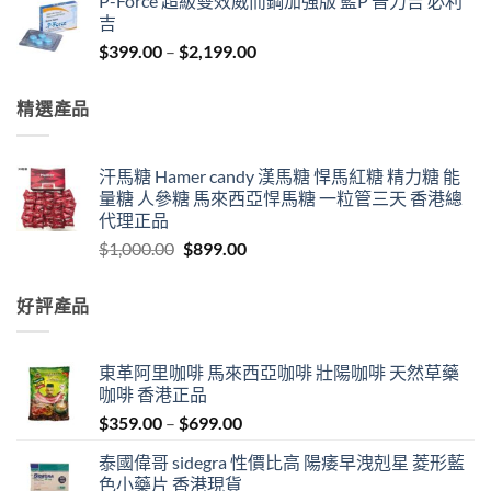
P-Force 超級雙效威而鋼加強版 藍P 普力吉 必利
$1,150.00
吉
through
Price
$
399.00
–
$
2,199.00
$2,899.00
range:
$399.00
精選產品
through
$2,199.00
汗馬糖 Hamer candy 漢馬糖 悍馬紅糖 精力糖 能
量糖 人參糖 馬來西亞悍馬糖 一粒管三天 香港總
代理正品
Original
Current
$
1,000.00
$
899.00
price
price
was:
is:
好評產品
$1,000.00.
$899.00.
東革阿里咖啡 馬來西亞咖啡 壯陽咖啡 天然草藥
咖啡 香港正品
Price
$
359.00
–
$
699.00
range:
泰國偉哥 sidegra 性價比高 陽痿早洩剋星 菱形藍
$359.00
色小藥片 香港現貨
through