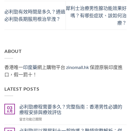
犀利士治療男性腺功能效果好
必利勁有效時間是多久？通過
嗎？有哪些症狀、該如何治
必利勁長期服用根治早洩？
療？
ABOUT
香港唯一
印度藥
網上購物平台
zinomall.hk
保證原裝印度進
口，假一罰十！
LATEST POSTS
必利勁療程需要多久？完整指南：香港男性必讀的
03
8 月
療程安排與療效評估
在
留言功能已關閉
〈必
利
必利勁可以跟犀利士一起吃嗎？醫師完整解析：併