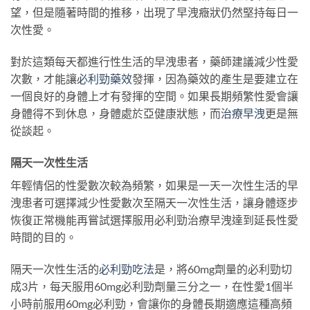
望，但是隨著時間的推移，出現了早洩癥狀仍然堅持每日一
次性愛。
對於這類每天都進行性生活的早洩患者，藥師建議減少性愛
次數，才能讓
必利勁藥效
發揮，因為藥效的產生是要建立在
一個良好的身體上才有發揮的空間。如果長期頻繁性愛會讓
身體得不到休息，身體處於亞健康狀態，而
治療早洩
更是無
從談起。
隔天一次性生活
年輕情侶的性愛數次較為頻繁，如果是一天一次性生活的早
洩患者可選擇減少性愛數次至隔天一次性生活，讓身體逐步
恢復正常機能再嘗試選擇服用必利勁治療早洩達到延長性愛
時間的目的。
隔天一次性生活的
必利勁吃法
是，將60mg劑量的必利勁切
成3片，每天服用60mg必利勁劑量三分之一，在性愛1個半
小時前服用60mg必利勁，會讓你的身體長期適應這種高頻