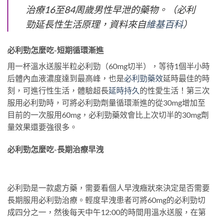
治療16至84周歲男性早泄的藥物。（必利
勁延長性生活原理，資料來自
維基百科
）
必利勁怎麼吃-短期循環漸進
用一杯溫水送服半粒必利勁（60mg切半），等待1個半小時
后體內血液濃度達到最高峰，也是
必利勁藥效
延時最佳的時
刻，可進行性生活，體驗超長
延時持久
的性愛生活！第三次
服用必利勁時，可將必利勁劑量循環漸進的從30mg增加至
目前的一次服用60mg，必利勁藥效會比上次切半的30mg劑
量效果還要強很多。
必利勁怎麼吃-長期治療早洩
必利勁是一款處方藥，需要看個人早洩癥狀來決定是否需要
長期服用必利勁治療。輕度早洩患者可將60mg的必利勁切
成四分之一，然後每天中午12:00的時間用溫水送服，在第