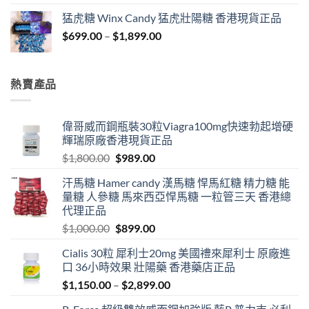
range:
猛虎糖 Winx Candy 猛虎壯陽糖 香港現貨正品
$799.00
Price
$
699.00
–
$
1,899.00
through
range:
$1,999.00
$699.00
through
熱賣產品
$1,899.00
偉哥威而鋼瓶裝30粒Viagra100mg快速勃起增硬
輝瑞原廠香港現貨正品
Original
Current
$
1,800.00
$
989.00
price
price
汗馬糖 Hamer candy 漢馬糖 悍馬紅糖 精力糖 能
was:
is:
量糖 人參糖 馬來西亞悍馬糖 一粒管三天 香港總
$1,800.00.
$989.00.
代理正品
Original
Current
$
1,000.00
$
899.00
price
price
Cialis 30粒 犀利士20mg 美國禮來犀利士 原廠進
was:
is:
口 36小時效果 壯陽藥 香港藥店正品
$1,000.00.
$899.00.
Price
$
1,150.00
–
$
2,899.00
range: