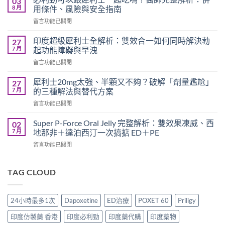
03
勁
8 月
用條件、風險與安全指南
療
在
留言功能已關閉
程
〈必
需
利
要
印度超級犀利士全解析：雙效合一如何同時解決勃
27
勁
多
7 月
起功能障礙與早洩
可
久？
在
留言功能已關閉
以
完
〈印
跟
整
度
犀
犀利士20mg太強、半顆又不夠？破解「劑量尷尬」
27
指
超
利
7 月
的三種解法與替代方案
南：
級
士
香
在
留言功能已關閉
犀
一
港
〈犀
利
起
男
利
士
Super P-Force Oral Jelly 完整解析：雙效果凍威、西
02
吃
性
士
全
7 月
地那非＋達泊西汀一次搞掂 ED＋PE
嗎？
必
20mg
解
醫
讀
在
留言功能已關閉
太
析：
師
的
〈Super
強、
雙
完
療
P-
半
效
整
程
Force
TAG CLOUD
顆
合
解
安
Oral
又
一
析：
排
Jelly
不
如
併
與
完
夠？
何
24小時最多1次
Dapoxetine
ED治療
POXET 60
Priligy
用
療
整
破
同
條
效
解
解
時
印度仿製藥 香港
印度必利勁
印度藥代購
印度藥物
件、
評
析：
「劑
解