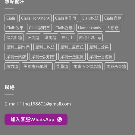
熱點關注
全
嗎？
必
20mg
解
醫
讀
太
析：
師
的
強、
雙
完
Cialis
Cialis HongKong
Cialis副作用
Cialis吃法
Cialis官網
療
半
效
整
程
顆
合
解
Cialis效果
Cialis說明書
Cialis香港
Hamer candy
人參糖
安
又
一
析：
排
不
如
悍馬紅糖
汗馬糖
漢馬糖
犀利士
犀利士20mg
併
與
夠？
何
用
療
破
犀利士副作用
犀利士吃法
犀利士屈臣氏
犀利士效果
同
條
效
解
時
件、
評
「劑
犀利士藥店
犀利士說明書
犀利士邊度買
犀利士香港買
解
風
估〉
量
決
險
中
精力糖
美國禮來犀利士
能量糖
馬來西亞悍馬糖
馬來西亞糖
尷
勃
與
尬」
起
安
的
功
全
三
能
指
聯絡
種
障
南〉
解
礙
中
法
與
與
E-mail：
thq198601@gmail.com
早
替
洩〉
代
中
方
加入客服WhatsApp
案〉
中