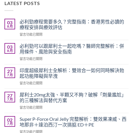
LATEST POSTS
必利勁療程需要多久？完整指南：香港男性必讀的
03
8 月
療程安排與療效評估
在
留言功能已關閉
〈必
利
必利勁可以跟犀利士一起吃嗎？醫師完整解析：併
03
勁
8 月
用條件、風險與安全指南
療
在
留言功能已關閉
程
〈必
需
利
要
印度超級犀利士全解析：雙效合一如何同時解決勃
27
勁
多
7 月
起功能障礙與早洩
可
久？
在
留言功能已關閉
以
完
〈印
跟
整
度
犀
犀利士20mg太強、半顆又不夠？破解「劑量尷尬」
27
指
超
利
7 月
的三種解法與替代方案
南：
級
士
香
在
留言功能已關閉
犀
一
港
〈犀
利
起
男
利
士
Super P-Force Oral Jelly 完整解析：雙效果凍威、西
02
吃
性
士
全
7 月
地那非＋達泊西汀一次搞掂 ED＋PE
嗎？
必
20mg
解
醫
讀
在
留言功能已關閉
太