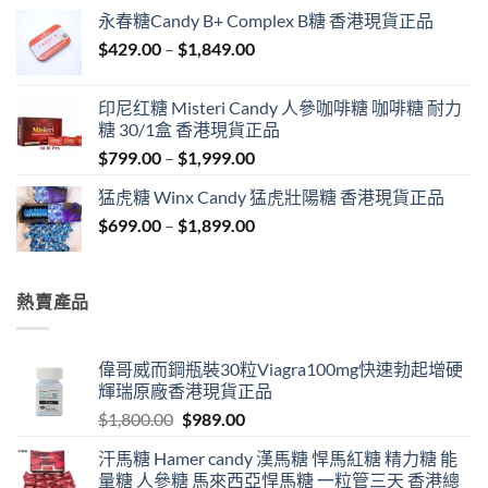
$549.00
永春糖Candy B+ Complex B糖 香港現貨正品
through
Price
$
429.00
–
$
1,849.00
$1,999.00
range:
$429.00
印尼红糖 Misteri Candy 人參咖啡糖 咖啡糖 耐力
through
糖 30/1盒 香港現貨正品
$1,849.00
Price
$
799.00
–
$
1,999.00
range:
猛虎糖 Winx Candy 猛虎壯陽糖 香港現貨正品
$799.00
Price
$
699.00
–
$
1,899.00
through
range:
$1,999.00
$699.00
through
熱賣產品
$1,899.00
偉哥威而鋼瓶裝30粒Viagra100mg快速勃起增硬
輝瑞原廠香港現貨正品
Original
Current
$
1,800.00
$
989.00
price
price
汗馬糖 Hamer candy 漢馬糖 悍馬紅糖 精力糖 能
was:
is:
量糖 人參糖 馬來西亞悍馬糖 一粒管三天 香港總
$1,800.00.
$989.00.