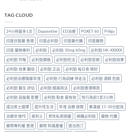
析：
師
的
〈Super
強、
雙
完
療
P-
半
效
整
程
Force
TAG CLOUD
顆
合
解
安
Oral
又
一
析：
排
Jelly
不
如
併
與
完
夠？
何
24小時最多1次
Dapoxetine
ED治療
POXET 60
Priligy
用
療
整
破
同
條
效
解
解
時
印度仿製藥 香港
印度必利勁
印度藥代購
印度藥物
件、
評
析：
「劑
解
風
估〉
雙
量
印度 藥物專利
必利勁
必利勁 30mg 60mg
必利勁 HK-XXXXX
決
險
中
效
尷
勃
與
果
必利勁 作嘔
必利勁價格
必利勁吃法
必利勁官網
必利勁效果
尬」
起
安
凍
的
功
全
威、
必利勁 效果 翻倍
必利勁 正品
必利勁 每日食 唔好
三
能
指
西
種
障
南〉
必利勁治療陽痿早洩
必利勁 行為訓練 停走法
必利勁 酒精 危險
地
解
礙
中
那
法
與
必利勁 醫生 評估
必利勁 錯誤用法
必利勁香港哪買
非
與
早
＋
替
洩〉
必利勁 高脂餐 影響
必利勁 點食 最有效
性行為前1至3小時
達
代
中
泊
方
成功男士選擇
提升性生活
早洩 治療 按需
果凍威 15-30分起效
西
案〉
汀
中
治療早洩PE
犀利士
男性私密困擾
網購必利勁
藥物 代購
一
次
藥物專利權 香港
藥物 知識產權
達泊西汀
搞