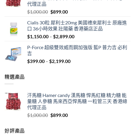
代理正品
Original
Current
$
1,000.00
$
899.00
price
price
Cialis 30粒 犀利士20mg 美國禮來犀利士 原廠進
was:
is:
口 36小時效果 壯陽藥 香港藥店正品
$1,000.00.
$899.00.
Price
$
1,150.00
–
$
2,899.00
range:
P-Force 超級雙效威而鋼加強版 藍P 普力吉 必利
$1,150.00
吉
through
Price
$
399.00
–
$
2,199.00
$2,899.00
range:
$399.00
精選產品
through
$2,199.00
汗馬糖 Hamer candy 漢馬糖 悍馬紅糖 精力糖 能
量糖 人參糖 馬來西亞悍馬糖 一粒管三天 香港總
代理正品
Original
Current
$
1,000.00
$
899.00
price
price
was:
is:
好評產品
$1,000.00.
$899.00.