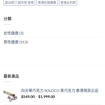
掂
達泊西汀 副作用 管理
香港壯陽藥藥
香港必利勁
ED
＋
PE〉
中
分類
女性健康
(2)
男性健康
(313)
最新產品
向天果巧克力 SOLOCO 黑巧克力 香港現貨正品
Price
$
549.00
–
$
1,999.00
range: