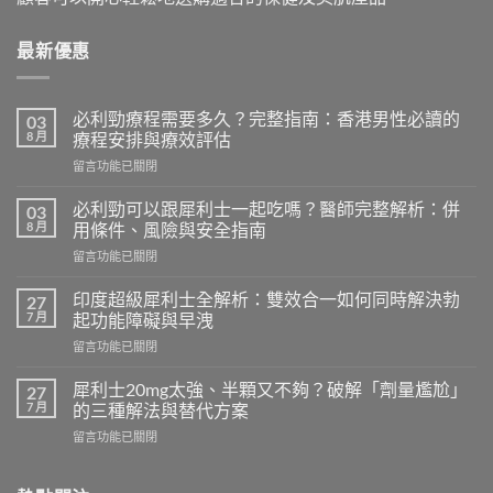
最新優惠
必利勁療程需要多久？完整指南：香港男性必讀的
03
8 月
療程安排與療效評估
在
留言功能已關閉
〈必
利
必利勁可以跟犀利士一起吃嗎？醫師完整解析：併
03
勁
8 月
用條件、風險與安全指南
療
在
留言功能已關閉
程
〈必
需
利
要
印度超級犀利士全解析：雙效合一如何同時解決勃
27
勁
多
7 月
起功能障礙與早洩
可
久？
在
留言功能已關閉
以
完
〈印
跟
整
度
犀
犀利士20mg太強、半顆又不夠？破解「劑量尷尬」
27
指
超
利
7 月
的三種解法與替代方案
南：
級
士
香
在
留言功能已關閉
犀
一
港
〈犀
利
起
男
利
士
吃
性
士