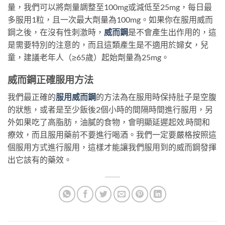
量，我們可以將劑量調整至100mg或減低至25mg，每日最
多服用1粒，且一次最大劑量為100mg。如果你在服用威而
鋼之後，在沒有性刺激時，
威而鋼
是不會產生出作用的，這
是需要特別的注意的，而且這類產生是不適用於婦女，兒
童，建議老年人（≥65歲）起始劑量為25mg。
威而鋼正確服用方法
我們最正確的
服用威而鋼
的方法為在服用時保持肚子是空腹
的狀態，或者是至少飯後2個小時的間隔時間進行服用，另
外如果吃了高脂肪，油膩的食物，會明顯延遲起效
.
時間和
療效，而且服用藥前不要進行喝酒。我們一定要嚴格按照這
個服用方式進行服用，這樣才能讓我們服用到的威而鋼發揮
出它該有的藥效。