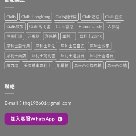
必
20mg
解
醫
讀
太
析：
師
的
強、
雙
完
Cialis
Cialis HongKong
Cialis副作用
Cialis吃法
Cialis官網
療
半
效
整
程
顆
合
解
Cialis效果
Cialis說明書
Cialis香港
Hamer candy
人參糖
安
又
一
析：
排
不
如
悍馬紅糖
汗馬糖
漢馬糖
犀利士
犀利士20mg
併
與
夠？
何
用
療
破
犀利士副作用
犀利士吃法
犀利士屈臣氏
犀利士效果
同
條
效
解
時
件、
評
「劑
犀利士藥店
犀利士說明書
犀利士邊度買
犀利士香港買
解
風
估〉
量
決
險
中
精力糖
美國禮來犀利士
能量糖
馬來西亞悍馬糖
馬來西亞糖
尷
勃
與
尬」
起
安
的
功
全
三
能
指
聯絡
種
障
南〉
解
礙
中
法
與
與
E-mail：
thq198601@gmail.com
早
替
洩〉
代
中
方
加入客服WhatsApp
案〉
中