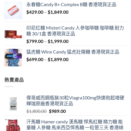
$549.00
永春糖Candy B+ Complex B糖 香港現貨正品
through
Price
$
429.00
–
$
1,849.00
$1,999.00
range:
$429.00
印尼红糖 Misteri Candy 人參咖啡糖 咖啡糖 耐力
through
糖 30/1盒 香港現貨正品
$1,849.00
Price
$
799.00
–
$
1,999.00
range:
猛虎糖 Winx Candy 猛虎壯陽糖 香港現貨正品
$799.00
Price
$
699.00
–
$
1,899.00
through
range:
$1,999.00
$699.00
through
熱賣產品
$1,899.00
偉哥威而鋼瓶裝30粒Viagra100mg快速勃起增硬
輝瑞原廠香港現貨正品
Original
Current
$
1,800.00
$
989.00
price
price
汗馬糖 Hamer candy 漢馬糖 悍馬紅糖 精力糖 能
was:
is:
量糖 人參糖 馬來西亞悍馬糖 一粒管三天 香港總
$1,800.00.
$989.00.