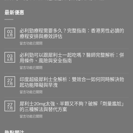
最新優惠
必利勁療程需要多久？完整指南：香港男性必讀的
03
8 月
療程安排與療效評估
在
留言功能已關閉
〈必
利
必利勁可以跟犀利士一起吃嗎？醫師完整解析：併
03
勁
8 月
用條件、風險與安全指南
療
在
留言功能已關閉
程
〈必
需
利
要
印度超級犀利士全解析：雙效合一如何同時解決勃
27
勁
多
7 月
起功能障礙與早洩
可
久？
在
留言功能已關閉
以
完
〈印
跟
整
度
犀
犀利士20mg太強、半顆又不夠？破解「劑量尷尬」
27
指
超
利
7 月
的三種解法與替代方案
南：
級
士
香
在
留言功能已關閉
犀
一
港
〈犀
利
起
男
利
士
吃
性
士
熱點關注
全
嗎？