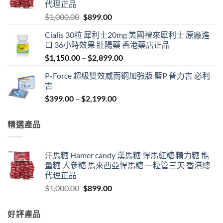
代理正品
Original
Current
$
1,000.00
$
899.00
price
price
Cialis 30粒 犀利士20mg 美國禮來犀利士 原廠進
was:
is:
口 36小時效果 壯陽藥 香港藥店正品
$1,000.00.
$899.00.
Price
$
1,150.00
–
$
2,899.00
range:
P-Force 超級雙效威而鋼加強版 藍P 普力吉 必利
$1,150.00
吉
through
Price
$
399.00
–
$
2,199.00
$2,899.00
range:
$399.00
精選產品
through
$2,199.00
汗馬糖 Hamer candy 漢馬糖 悍馬紅糖 精力糖 能
量糖 人參糖 馬來西亞悍馬糖 一粒管三天 香港總
代理正品
Original
Current
$
1,000.00
$
899.00
price
price
was:
is:
好評產品
$1,000.00.
$899.00.