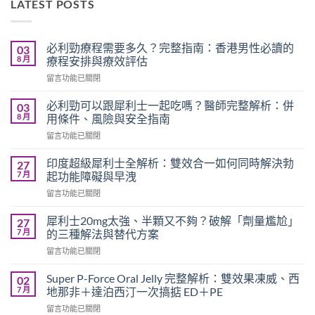
LATEST POSTS
必利勁療程需要多久？完整指南：香港男性必讀的
03
8 月
療程安排與療效評估
在
留言功能已關閉
〈必
利
必利勁可以跟犀利士一起吃嗎？醫師完整解析：併
03
勁
8 月
用條件、風險與安全指南
療
在
留言功能已關閉
程
〈必
需
利
要
印度超級犀利士全解析：雙效合一如何同時解決勃
27
勁
多
7 月
起功能障礙與早洩
可
久？
在
留言功能已關閉
以
完
〈印
跟
整
度
犀
犀利士20mg太強、半顆又不夠？破解「劑量尷尬」
27
指
超
利
7 月
的三種解法與替代方案
南：
級
士
香
在
留言功能已關閉
犀
一
港
〈犀
利
起
男
利
士
Super P-Force Oral Jelly 完整解析：雙效果凍威、西
02
吃
性
士
全
7 月
地那非＋達泊西汀一次搞掂 ED＋PE
嗎？
必
20mg
解
醫
讀
在
留言功能已關閉
太
析：
師