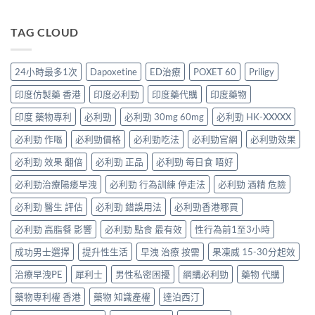
的
〈Super
強、
雙
完
療
P-
半
效
整
程
Force
TAG CLOUD
顆
合
解
安
Oral
又
一
析：
排
Jelly
不
如
併
與
完
夠？
何
24小時最多1次
Dapoxetine
ED治療
POXET 60
Priligy
用
療
整
破
同
條
效
解
解
時
印度仿製藥 香港
印度必利勁
印度藥代購
印度藥物
件、
評
析：
「劑
解
風
估〉
雙
量
印度 藥物專利
必利勁
必利勁 30mg 60mg
必利勁 HK-XXXXX
決
險
中
效
尷
勃
與
果
必利勁 作嘔
必利勁價格
必利勁吃法
必利勁官網
必利勁效果
尬」
起
安
凍
的
功
全
威、
必利勁 效果 翻倍
必利勁 正品
必利勁 每日食 唔好
三
能
指
西
種
障
南〉
必利勁治療陽痿早洩
必利勁 行為訓練 停走法
必利勁 酒精 危險
地
解
礙
中
那
法
與
必利勁 醫生 評估
必利勁 錯誤用法
必利勁香港哪買
非
與
早
＋
替
洩〉
必利勁 高脂餐 影響
必利勁 點食 最有效
性行為前1至3小時
達
代
中
泊
方
成功男士選擇
提升性生活
早洩 治療 按需
果凍威 15-30分起效
西
案〉
汀
中
治療早洩PE
犀利士
男性私密困擾
網購必利勁
藥物 代購
一
次
藥物專利權 香港
藥物 知識產權
達泊西汀
搞