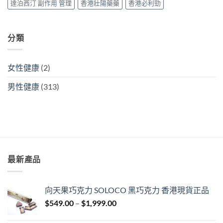
掂
達泊西汀 副作用 管理
香港壯陽藥藥
香港必利勁
ED
＋
PE〉
中
分類
女性健康
(2)
男性健康
(313)
最新產品
向天果巧克力 SOLOCO 黑巧克力 香港現貨正品
Price
$
549.00
–
$
1,999.00
range: