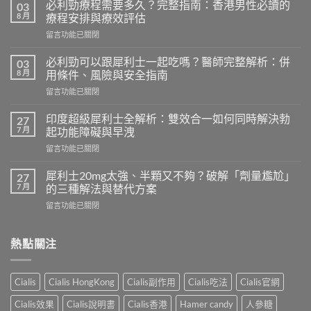
必利勁療程需要多久？完整指南：香港男性必讀的
03
8 月
療程安排與療效評估
在
留言功能已關閉
〈必
利
必利勁可以跟犀利士一起吃嗎？醫師完整解析：併
03
勁
8 月
用條件、風險與安全指南
療
在
留言功能已關閉
程
〈必
需
利
要
印度超級犀利士全解析：雙效合一如何同時解決勃
27
勁
多
7 月
起功能障礙與早洩
可
久？
在
留言功能已關閉
以
完
〈印
跟
整
度
犀
犀利士20mg太強、半顆又不夠？破解「劑量尷尬」
27
指
超
利
7 月
的三種解法與替代方案
南：
級
士
香
在
留言功能已關閉
犀
一
港
〈犀
利
起
男
利
士
吃
性
士
熱點關注
全
嗎？
必
20mg
解
醫
讀
太
析：
師
的
強、
雙
完
Cialis
Cialis HongKong
Cialis副作用
Cialis吃法
Cialis官網
療
半
效
整
程
顆
合
解
Cialis效果
Cialis說明書
Cialis香港
Hamer candy
人參糖
安
又