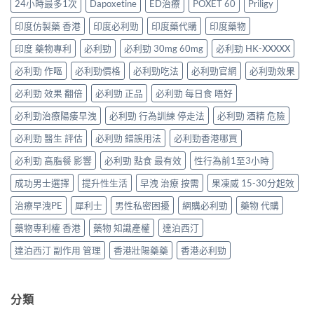
何
24小時最多1次
Dapoxetine
ED治療
POXET 60
Priligy
用
療
整
破
同
條
效
解
解
時
印度仿製藥 香港
印度必利勁
印度藥代購
印度藥物
件、
評
析：
「劑
解
風
估〉
雙
量
印度 藥物專利
必利勁
必利勁 30mg 60mg
必利勁 HK-XXXXX
決
險
中
效
尷
勃
與
果
必利勁 作嘔
必利勁價格
必利勁吃法
必利勁官網
必利勁效果
尬」
起
安
凍
的
功
全
威、
必利勁 效果 翻倍
必利勁 正品
必利勁 每日食 唔好
三
能
指
西
種
障
南〉
必利勁治療陽痿早洩
必利勁 行為訓練 停走法
必利勁 酒精 危險
地
解
礙
中
那
法
與
必利勁 醫生 評估
必利勁 錯誤用法
必利勁香港哪買
非
與
早
＋
替
洩〉
必利勁 高脂餐 影響
必利勁 點食 最有效
性行為前1至3小時
達
代
中
泊
方
成功男士選擇
提升性生活
早洩 治療 按需
果凍威 15-30分起效
西
案〉
汀
中
治療早洩PE
犀利士
男性私密困擾
網購必利勁
藥物 代購
一
次
藥物專利權 香港
藥物 知識產權
達泊西汀
搞
掂
達泊西汀 副作用 管理
香港壯陽藥藥
香港必利勁
ED
＋
PE〉
中
分類