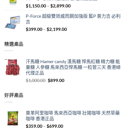
Price
$
1,150.00
–
$
2,899.00
range:
P-Force 超級雙效威而鋼加強版 藍P 普力吉 必利
$1,150.00
吉
through
Price
$
399.00
–
$
2,199.00
$2,899.00
range:
$399.00
精選產品
through
$2,199.00
汗馬糖 Hamer candy 漢馬糖 悍馬紅糖 精力糖 能
量糖 人參糖 馬來西亞悍馬糖 一粒管三天 香港總
代理正品
Original
Current
$
1,000.00
$
899.00
price
price
was:
is:
好評產品
$1,000.00.
$899.00.
東革阿里咖啡 馬來西亞咖啡 壯陽咖啡 天然草藥
咖啡 香港正品
Price
$
359.00
–
$
699.00