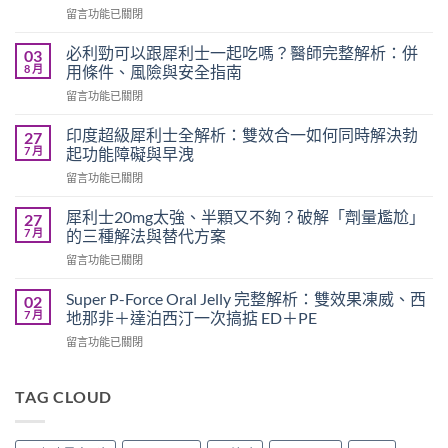
在
留言功能已關閉
〈必
利
必利勁可以跟犀利士一起吃嗎？醫師完整解析：併
03
勁
8 月
用條件、風險與安全指南
療
在
留言功能已關閉
程
〈必
需
利
要
印度超級犀利士全解析：雙效合一如何同時解決勃
27
勁
多
7 月
起功能障礙與早洩
可
久？
在
留言功能已關閉
以
完
〈印
跟
整
度
犀
犀利士20mg太強、半顆又不夠？破解「劑量尷尬」
27
指
超
利
7 月
的三種解法與替代方案
南：
級
士
香
在
留言功能已關閉
犀
一
港
〈犀
利
起
男
利
士
Super P-Force Oral Jelly 完整解析：雙效果凍威、西
02
吃
性
士
全
7 月
地那非＋達泊西汀一次搞掂 ED＋PE
嗎？
必
20mg
解
醫
讀
在
留言功能已關閉
太
析：
師
的
〈Super
強、
雙
完
療
P-
半
效
整
程
Force
TAG CLOUD
顆
合
解
安
Oral
又
一
析：
排
Jelly
不
如
併
與
完
夠？