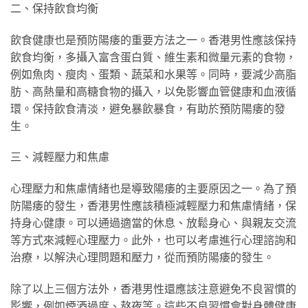
二、保持飲食均衡
飲食健康也是預防陽痿的重要方法之一。香港男性應該保持
飲食均衡，多攝入富含蛋白質、維生素和微量元素的食物，
例如魚肉、瘦肉、蛋類、蔬菜和水果等。同時，要減少高脂
肪、高熱量和高糖食物的攝入，以免影響血管健康和血液循
環。保持飲食清淡，避免暴飲暴食，有助於預防陽痿的發
生。
三、減輕壓力和焦慮
心理壓力和焦慮情緒也是導致陽痿的主要原因之一。為了預
防陽痿的發生，香港男性應該積極減輕壓力和焦慮情緒，保
持身心健康。可以通過適當的休息、放鬆身心、與親友交流
等方式來減輕心理壓力。此外，也可以考慮進行心理諮詢和
治療，以解決心理問題和壓力，從而預防陽痿的發生。
除了以上三個方法外，香港男性還應該注意避免不良習慣的
影響，例如煙酒過度、熬夜等。這些不良習慣會對身體健康