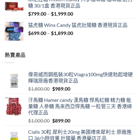
through
糖 30/1盒 香港現貨正品
$1,849.00
Price
$
799.00
–
$
1,999.00
range:
猛虎糖 Winx Candy 猛虎壯陽糖 香港現貨正品
$799.00
Price
$
699.00
–
$
1,899.00
through
range:
$1,999.00
$699.00
through
熱賣產品
$1,899.00
偉哥威而鋼瓶裝30粒Viagra100mg快速勃起增硬
輝瑞原廠香港現貨正品
Original
Current
$
1,800.00
$
989.00
price
price
汗馬糖 Hamer candy 漢馬糖 悍馬紅糖 精力糖 能
was:
is:
量糖 人參糖 馬來西亞悍馬糖 一粒管三天 香港總
$1,800.00.
$989.00.
代理正品
Original
Current
$
1,000.00
$
899.00
price
price
Cialis 30粒 犀利士20mg 美國禮來犀利士 原廠進
was:
is:
口 36小時效果 壯陽藥 香港藥店正品
$1,000.00.
$899.00.