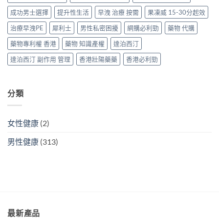
代
中
泊
方
成功男士選擇
提升性生活
早洩 治療 按需
果凍威 15-30分起效
西
案〉
汀
中
治療早洩PE
犀利士
男性私密困擾
網購必利勁
藥物 代購
一
次
藥物專利權 香港
藥物 知識產權
達泊西汀
搞
掂
達泊西汀 副作用 管理
香港壯陽藥藥
香港必利勁
ED
＋
PE〉
中
分類
女性健康
(2)
男性健康
(313)
最新產品