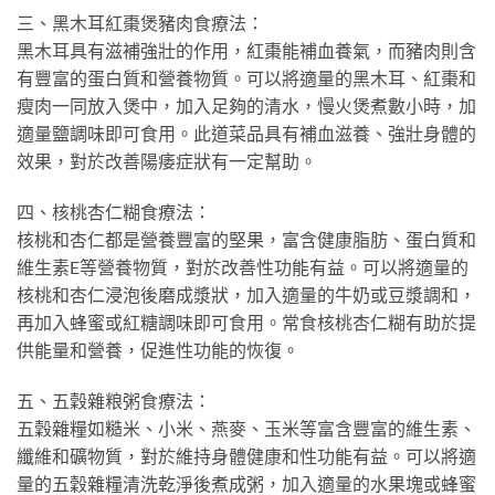
三、黑木耳紅棗煲豬肉食療法：
黑木耳具有滋補強壯的作用，紅棗能補血養氣，而豬肉則含
有豐富的蛋白質和營養物質。可以將適量的黑木耳、紅棗和
瘦肉一同放入煲中，加入足夠的清水，慢火煲煮數小時，加
適量鹽調味即可食用。此道菜品具有補血滋養、強壯身體的
效果，對於改善陽痿症狀有一定幫助。
四、核桃杏仁糊食療法：
核桃和杏仁都是營養豐富的堅果，富含健康脂肪、蛋白質和
維生素E等營養物質，對於改善性功能有益。可以將適量的
核桃和杏仁浸泡後磨成漿狀，加入適量的牛奶或豆漿調和，
再加入蜂蜜或紅糖調味即可食用。常食核桃杏仁糊有助於提
供能量和營養，促進性功能的恢復。
五、五穀雜粮粥食療法：
五穀雜糧如糙米、小米、燕麥、玉米等富含豐富的維生素、
纖維和礦物質，對於維持身體健康和性功能有益。可以將適
量的五穀雜糧清洗乾淨後煮成粥，加入適量的水果塊或蜂蜜