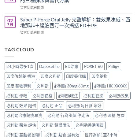
的三種解法與替代方案
級
士
香
在
留言功能已關閉
犀
一
港
〈犀
利
起
男
利
士
Super P-Force Oral Jelly 完整解析：雙效果凍威、西
02
吃
性
士
全
7 月
地那非＋達泊西汀一次搞掂 ED＋PE
嗎？
必
20mg
解
醫
讀
在
留言功能已關閉
太
析：
師
的
〈Super
強、
雙
完
療
P-
半
效
整
程
Force
TAG CLOUD
顆
合
解
安
Oral
又
一
析：
排
Jelly
不
如
併
與
完
夠？
何
24小時最多1次
Dapoxetine
ED治療
POXET 60
Priligy
用
療
整
破
同
條
效
解
解
時
印度仿製藥 香港
印度必利勁
印度藥代購
印度藥物
件、
評
析：
「劑
解
風
估〉
雙
量
印度 藥物專利
必利勁
必利勁 30mg 60mg
必利勁 HK-XXXXX
決
險
中
效
尷
勃
與
果
必利勁 作嘔
必利勁價格
必利勁吃法
必利勁官網
必利勁效果
尬」
起
安
凍
的
功
全
威、
必利勁 效果 翻倍
必利勁 正品
必利勁 每日食 唔好
三
能
指
西
種
障
南〉
必利勁治療陽痿早洩
必利勁 行為訓練 停走法
必利勁 酒精 危險
地
解
礙
中
那
法
與
必利勁 醫生 評估
必利勁 錯誤用法
必利勁香港哪買
非
與
早
＋
替
洩〉
必利勁 高脂餐 影響
必利勁 點食 最有效
性行為前1至3小時
達