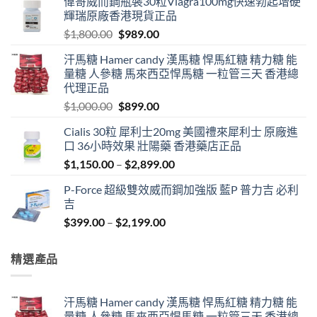
偉哥威而鋼瓶裝30粒Viagra100mg快速勃起增硬
輝瑞原廠香港現貨正品
Original
Current
$
1,800.00
$
989.00
price
price
汗馬糖 Hamer candy 漢馬糖 悍馬紅糖 精力糖 能
was:
is:
量糖 人參糖 馬來西亞悍馬糖 一粒管三天 香港總
$1,800.00.
$989.00.
代理正品
Original
Current
$
1,000.00
$
899.00
price
price
Cialis 30粒 犀利士20mg 美國禮來犀利士 原廠進
was:
is:
口 36小時效果 壯陽藥 香港藥店正品
$1,000.00.
$899.00.
Price
$
1,150.00
–
$
2,899.00
range:
P-Force 超級雙效威而鋼加強版 藍P 普力吉 必利
$1,150.00
吉
through
Price
$
399.00
–
$
2,199.00
$2,899.00
range:
$399.00
精選產品
through
$2,199.00
汗馬糖 Hamer candy 漢馬糖 悍馬紅糖 精力糖 能
量糖 人參糖 馬來西亞悍馬糖 一粒管三天 香港總