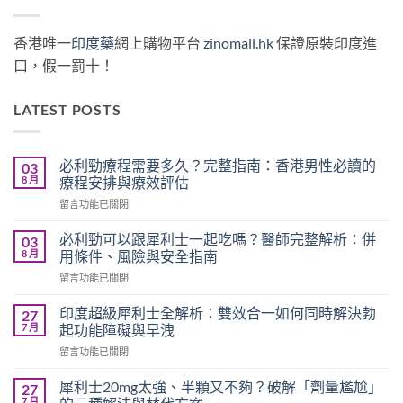
香港唯一
印度藥
網上購物平台
zinomall.hk
保證原裝印度進
口，假一罰十！
LATEST POSTS
必利勁療程需要多久？完整指南：香港男性必讀的
03
8 月
療程安排與療效評估
在
留言功能已關閉
〈必
利
必利勁可以跟犀利士一起吃嗎？醫師完整解析：併
03
勁
8 月
用條件、風險與安全指南
療
在
留言功能已關閉
程
〈必
需
利
要
印度超級犀利士全解析：雙效合一如何同時解決勃
27
勁
多
7 月
起功能障礙與早洩
可
久？
在
留言功能已關閉
以
完
〈印
跟
整
度
犀
犀利士20mg太強、半顆又不夠？破解「劑量尷尬」
27
指
超
利
7 月
南：