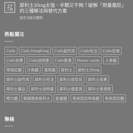
度
犀
犀利士20mg太強、半顆又不夠？破解「劑量尷尬」
27
指
超
利
7 月
的三種解法與替代方案
南：
級
士
香
在
留言功能已關閉
犀
一
港
〈犀
利
起
男
利
士
吃
性
士
熱點關注
全
嗎？
必
20mg
解
醫
讀
太
析：
師
的
強、
雙
完
Cialis
Cialis HongKong
Cialis副作用
Cialis吃法
Cialis官網
療
半
效
整
程
顆
合
解
Cialis效果
Cialis說明書
Cialis香港
Hamer candy
人參糖
安
又
一
析：
排
不
如
悍馬紅糖
汗馬糖
漢馬糖
犀利士
犀利士20mg
併
與
夠？
何
用
療
破
犀利士副作用
犀利士吃法
犀利士屈臣氏
犀利士效果
同
條
效
解
時
件、
評
「劑
犀利士藥店
犀利士說明書
犀利士邊度買
犀利士香港買
解
風
估〉
量
決
險
中
精力糖
美國禮來犀利士
能量糖
馬來西亞悍馬糖
馬來西亞糖
尷
勃
與
尬」
起
安
的
功
全
三
能
指
聯絡
種
障
南〉
解
礙
中
法
與