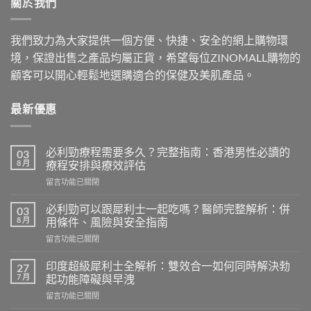
關於我們
我們致力為大家提供一個方便、快捷、安全的網上購物環
境，保證出售之產品均屬正貨，希望每位ZINOMALL購物的
顧客可以開心輕鬆地選購適合的保健及美肌產品。
最新優惠
必利勁療程需要多久？完整指南：香港男性必讀的
03
8 月
療程安排與療效評估
在
留言功能已關閉
〈必
利
必利勁可以跟犀利士一起吃嗎？醫師完整解析：併
03
勁
8 月
用條件、風險與安全指南
療
在
留言功能已關閉
程
〈必
需
利
要
印度超級犀利士全解析：雙效合一如何同時解決勃
27
勁
多
7 月
起功能障礙與早洩
可
久？
在
留言功能已關閉
以
完
〈印
跟
整