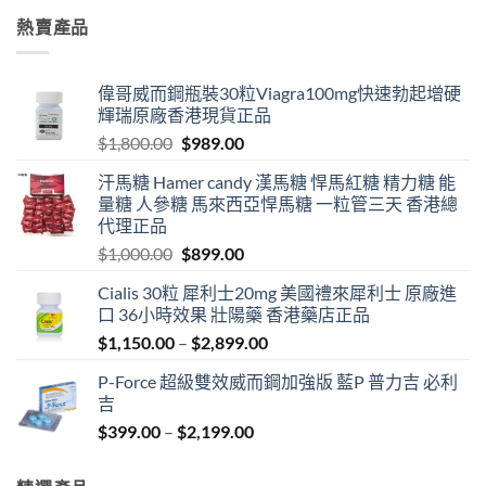
through
熱賣產品
$1,899.00
偉哥威而鋼瓶裝30粒Viagra100mg快速勃起增硬
輝瑞原廠香港現貨正品
Original
Current
$
1,800.00
$
989.00
price
price
汗馬糖 Hamer candy 漢馬糖 悍馬紅糖 精力糖 能
was:
is:
量糖 人參糖 馬來西亞悍馬糖 一粒管三天 香港總
$1,800.00.
$989.00.
代理正品
Original
Current
$
1,000.00
$
899.00
price
price
Cialis 30粒 犀利士20mg 美國禮來犀利士 原廠進
was:
is:
口 36小時效果 壯陽藥 香港藥店正品
$1,000.00.
$899.00.
Price
$
1,150.00
–
$
2,899.00
range:
P-Force 超級雙效威而鋼加強版 藍P 普力吉 必利
$1,150.00
吉
through
Price
$
399.00
–
$
2,199.00
$2,899.00
range:
$399.00