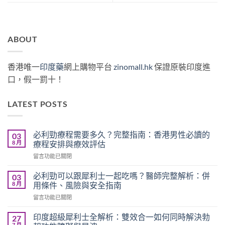
ABOUT
香港唯一
印度藥
網上購物平台
zinomall.hk
保證原裝印度進
口，假一罰十！
LATEST POSTS
必利勁療程需要多久？完整指南：香港男性必讀的
03
8 月
療程安排與療效評估
在
留言功能已關閉
〈必
利
必利勁可以跟犀利士一起吃嗎？醫師完整解析：併
03
勁
8 月
用條件、風險與安全指南
療
在
留言功能已關閉
程
〈必
需
利
要
印度超級犀利士全解析：雙效合一如何同時解決勃
27
勁
多
7 月