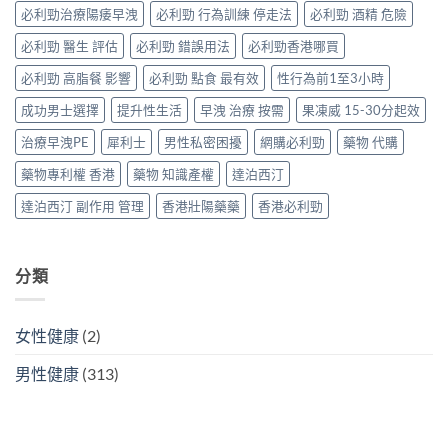
障
南〉
必利勁治療陽痿早洩
必利勁 行為訓練 停走法
必利勁 酒精 危險
地
解
礙
中
那
法
與
必利勁 醫生 評估
必利勁 錯誤用法
必利勁香港哪買
非
與
早
＋
替
洩〉
必利勁 高脂餐 影響
必利勁 點食 最有效
性行為前1至3小時
達
代
中
泊
方
成功男士選擇
提升性生活
早洩 治療 按需
果凍威 15-30分起效
西
案〉
汀
中
治療早洩PE
犀利士
男性私密困擾
網購必利勁
藥物 代購
一
次
藥物專利權 香港
藥物 知識產權
達泊西汀
搞
掂
達泊西汀 副作用 管理
香港壯陽藥藥
香港必利勁
ED
＋
PE〉
中
分類
女性健康
(2)
男性健康
(313)