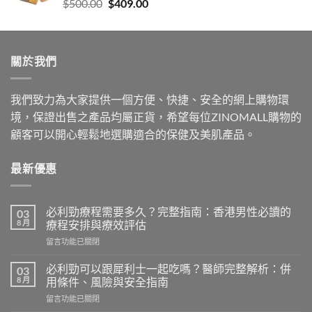
Original
Current
$
500.00
$
409.00
$999.00
price
price
was:
is:
$500.00.
$409.00.
關於我們
我們致力為大家提供一個方便、快捷、安全的網上購物環
境，保證出售之產品均屬正貨，希望每位ZINOMALL購物的
顧客可以開心輕鬆地選購適合的保健及美肌產品。
最新優惠
必利勁療程需要多久？完整指南：香港男性必讀的
03
8 月
療程安排與療效評估
在
留言功能已關閉
〈必
利
必利勁可以跟犀利士一起吃嗎？醫師完整解析：併
03
勁
8 月
用條件、風險與安全指南
療
在
留言功能已關閉
程
〈必
需