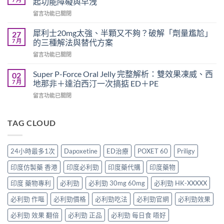
起功能障礙與早洩
可
久？
在
留言功能已關閉
以
完
〈印
跟
整
度
犀
犀利士20mg太強、半顆又不夠？破解「劑量尷尬」
27
指
超
利
7 月
的三種解法與替代方案
南：
級
士
香
在
留言功能已關閉
犀
一
港
〈犀
利
起
男
利
士
Super P-Force Oral Jelly 完整解析：雙效果凍威、西
02
吃
性
士
全
7 月
地那非＋達泊西汀一次搞掂 ED＋PE
嗎？
必
20mg
解
醫
讀
在
留言功能已關閉
太
析：
師
的
〈Super
強、
雙
完
療
P-
半
效
整
程
Force
TAG CLOUD
顆
合
解
安
Oral
又
一
析：
排
Jelly
不
如
併
與
完
夠？
何
24小時最多1次
Dapoxetine
ED治療
POXET 60
Priligy
用
療
整
破
同
條
效
解
解
時
印度仿製藥 香港
印度必利勁
印度藥代購
印度藥物
件、
評
析：
「劑
解
風
估〉
雙
量
印度 藥物專利
必利勁
必利勁 30mg 60mg
必利勁 HK-XXXXX
決
險
中
效
尷
勃
與
果
必利勁 作嘔
必利勁價格
必利勁吃法
必利勁官網
必利勁效果
尬」
起
安
凍
的
功
全
威、
必利勁 效果 翻倍
必利勁 正品
必利勁 每日食 唔好
三
能
指
西
種