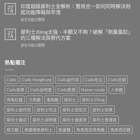
利
要
印度超級犀利士全解析：雙效合一如何同時解決勃
27
勁
多
7 月
起功能障礙與早洩
可
久？
在
留言功能已關閉
以
完
〈印
跟
整
度
犀
犀利士20mg太強、半顆又不夠？破解「劑量尷尬」
27
指
超
利
7 月
的三種解法與替代方案
南：
級
士
香
在
留言功能已關閉
犀
一
港
〈犀
利
起
男
利
士
吃
性
士
熱點關注
全
嗎？
必
20mg
解
醫
讀
太
析：
師
的
強、
雙
完
Cialis
Cialis HongKong
Cialis副作用
Cialis吃法
Cialis官網
療
半
效
整
程
顆
合
解
Cialis效果
Cialis說明書
Cialis香港
Hamer candy
人參糖
安
又
一
析：
排
不
如
悍馬紅糖
汗馬糖
漢馬糖
犀利士
犀利士20mg
併
與
夠？
何
用
療
破
犀利士副作用
犀利士吃法
犀利士屈臣氏
犀利士效果
同
條
效
解
時
件、
評
「劑
犀利士藥店
犀利士說明書
犀利士邊度買
犀利士香港買
解
風
估〉
量
決
險
中
精力糖
美國禮來犀利士
能量糖
馬來西亞悍馬糖
馬來西亞糖
尷
勃
與
尬」
起
安