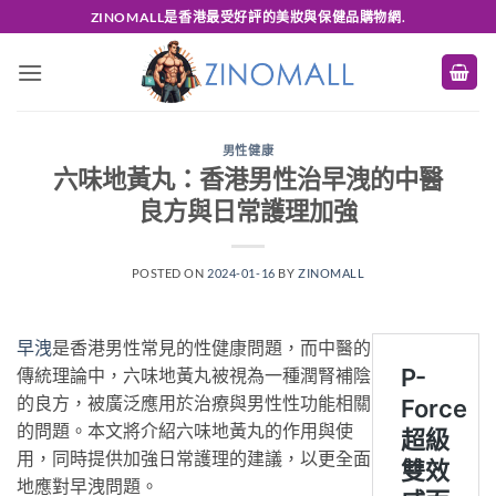
Skip
ZINOMALL是香港最受好評的美妝與保健品購物網.
to
content
男性健康
六味地黃丸：香港男性治早洩的中醫
良方與日常護理加強
POSTED ON
2024-01-16
BY
ZINOMALL
早洩
是香港男性常見的性健康問題，而中醫的
傳統理論中，六味地黃丸被視為一種潤腎補陰
的良方，被廣泛應用於治療與男性性功能相關
的問題。本文將介紹六味地黃丸的作用與使
用，同時提供加強日常護理的建議，以更全面
地應對早洩問題。