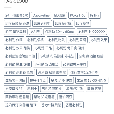
TAG CLOUD
顆
合
解
安
Oral
又
一
析：
排
Jelly
不
如
併
與
完
夠？
何
24小時最多1次
Dapoxetine
ED治療
POXET 60
Priligy
用
療
整
破
同
條
效
解
解
時
印度仿製藥 香港
印度必利勁
印度藥代購
印度藥物
件、
評
析：
「劑
解
風
估〉
雙
量
印度 藥物專利
必利勁
必利勁 30mg 60mg
必利勁 HK-XXXXX
決
險
中
效
尷
勃
與
果
必利勁 作嘔
必利勁價格
必利勁吃法
必利勁官網
必利勁效果
尬」
起
安
凍
的
功
全
威、
必利勁 效果 翻倍
必利勁 正品
必利勁 每日食 唔好
三
能
指
西
種
障
南〉
必利勁治療陽痿早洩
必利勁 行為訓練 停走法
必利勁 酒精 危險
地
解
礙
中
那
法
與
必利勁 醫生 評估
必利勁 錯誤用法
必利勁香港哪買
非
與
早
＋
替
洩〉
必利勁 高脂餐 影響
必利勁 點食 最有效
性行為前1至3小時
達
代
中
泊
方
成功男士選擇
提升性生活
早洩 治療 按需
果凍威 15-30分起效
西
案〉
汀
中
治療早洩PE
犀利士
男性私密困擾
網購必利勁
藥物 代購
一
次
藥物專利權 香港
藥物 知識產權
達泊西汀
搞
掂
達泊西汀 副作用 管理
香港壯陽藥藥
香港必利勁
ED
＋