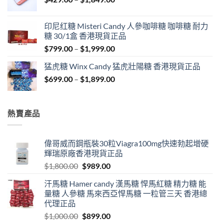
$1,999.00
range:
$429.00
印尼红糖 Misteri Candy 人參咖啡糖 咖啡糖 耐力
through
糖 30/1盒 香港現貨正品
$1,849.00
Price
$
799.00
–
$
1,999.00
range:
猛虎糖 Winx Candy 猛虎壯陽糖 香港現貨正品
$799.00
Price
$
699.00
–
$
1,899.00
through
range:
$1,999.00
$699.00
through
熱賣產品
$1,899.00
偉哥威而鋼瓶裝30粒Viagra100mg快速勃起增硬
輝瑞原廠香港現貨正品
Original
Current
$
1,800.00
$
989.00
price
price
汗馬糖 Hamer candy 漢馬糖 悍馬紅糖 精力糖 能
was:
is:
量糖 人參糖 馬來西亞悍馬糖 一粒管三天 香港總
$1,800.00.
$989.00.
代理正品
Original
Current
$
1,000.00
$
899.00