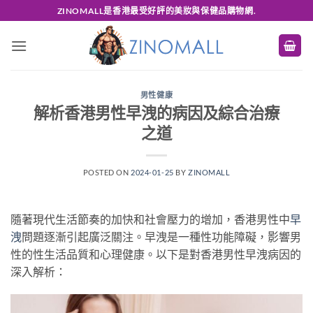
Skip
ZINOMALL是香港最受好評的美妝與保健品購物網.
to
content
男性健康
解析香港男性早洩的病因及綜合治療
之道
POSTED ON
2024-01-25
BY
ZINOMALL
隨著現代生活節奏的加快和社會壓力的增加，香港男性中
早
洩
問題逐漸引起廣泛關注。早洩是一種性功能障礙，影響男
性的性生活品質和心理健康。以下是對香港男性早洩病因的
深入解析：