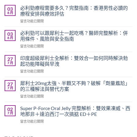
必利勁療程需要多久？完整指南：香港男性必讀的
03
8 月
療程安排與療效評估
在
留言功能已關閉
〈必
利
必利勁可以跟犀利士一起吃嗎？醫師完整解析：併
03
勁
8 月
用條件、風險與安全指南
療
在
留言功能已關閉
程
〈必
需
利
要
印度超級犀利士全解析：雙效合一如何同時解決勃
27
勁
多
7 月
起功能障礙與早洩
可
久？
在
留言功能已關閉
以
完
〈印
跟
整
度
犀
犀利士20mg太強、半顆又不夠？破解「劑量尷尬」
27
指
超
利
7 月
的三種解法與替代方案
南：
級
士
香
在
留言功能已關閉
犀
一
港
〈犀
利
起
男
利
士
Super P-Force Oral Jelly 完整解析：雙效果凍威、西
02
吃
性
士
全
7 月
地那非＋達泊西汀一次搞掂 ED＋PE
嗎？
必
20mg
解
醫
讀
在
留言功能已關閉
太
析：
師
的
〈Super
強、
雙
完
療
P-
半
效
整
程
Force