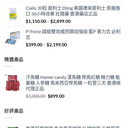
price
price
Cialis 30粒 犀利士20mg 美國禮來犀利士 原廠進
was:
is:
口 36小時效果 壯陽藥 香港藥店正品
$1,000.00.
$899.00.
Price
$
1,150.00
–
$
2,899.00
range:
P-Force 超級雙效威而鋼加強版 藍P 普力吉 必利
$1,150.00
吉
through
Price
$
399.00
–
$
2,199.00
$2,899.00
range:
$399.00
精選產品
through
$2,199.00
汗馬糖 Hamer candy 漢馬糖 悍馬紅糖 精力糖 能
量糖 人參糖 馬來西亞悍馬糖 一粒管三天 香港總
代理正品
Original
Current
$
1,000.00
$
899.00
price
price
was:
is:
好評產品
$1,000.00.
$899.00.