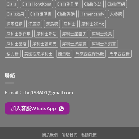
強、
雙
完
Cialis
Cialis HongKong
Cialis副作用
Cialis吃法
Cialis官網
療
半
效
整
程
顆
合
解
Cialis效果
Cialis說明書
Cialis香港
Hamer candy
人參糖
安
又
一
析：
排
不
如
悍馬紅糖
汗馬糖
漢馬糖
犀利士
犀利士20mg
併
與
夠？
何
用
療
破
犀利士副作用
犀利士吃法
犀利士屈臣氏
犀利士效果
同
條
效
解
時
件、
評
「劑
犀利士藥店
犀利士說明書
犀利士邊度買
犀利士香港買
解
風
估〉
量
決
險
中
精力糖
美國禮來犀利士
能量糖
馬來西亞悍馬糖
馬來西亞糖
尷
勃
與
尬」
起
安
的
功
全
三
能
指
聯絡
種
障
南〉
解
礙
中
法
與
與
E-mail：
thq198601@gmail.com
早
替
洩〉
代
中
方
加入客服WhatsApp
案〉
中
關於我們
聯繫我們
私隱政策