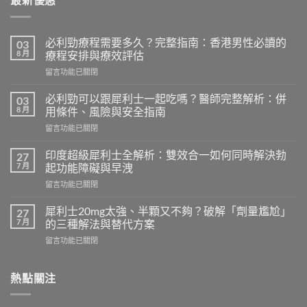
必利勁療程需要多久？完整指南：香港男性必讀的
03
8 月
療程安排與療效評估
在
留言功能已關閉
〈必
利
必利勁可以跟犀利士一起吃嗎？醫師完整解析：併
03
勁
8 月
用條件、風險與安全指南
療
在
留言功能已關閉
程
〈必
需
利
要
印度超級犀利士全解析：雙效合一如何同時解決勃
27
勁
多
7 月
起功能障礙與早洩
可
久？
在
留言功能已關閉
以
完
〈印
跟
整
度
犀
犀利士20mg太強、半顆又不夠？破解「劑量尷尬」
27
指
超
利
7 月
的三種解法與替代方案
南：
級
士
香
在
留言功能已關閉
犀
一
港
〈犀
利
起
男
利
士
吃
性
士
熱點關注
全
嗎？
必
20mg
解
醫
讀
太
析：
師
的