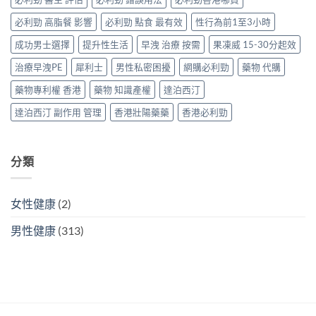
非
與
早
＋
替
洩〉
必利勁 高脂餐 影響
必利勁 點食 最有效
性行為前1至3小時
達
代
中
泊
方
成功男士選擇
提升性生活
早洩 治療 按需
果凍威 15-30分起效
西
案〉
汀
中
治療早洩PE
犀利士
男性私密困擾
網購必利勁
藥物 代購
一
次
藥物專利權 香港
藥物 知識產權
達泊西汀
搞
掂
達泊西汀 副作用 管理
香港壯陽藥藥
香港必利勁
ED
＋
PE〉
中
分類
女性健康
(2)
男性健康
(313)