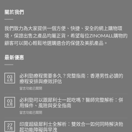
$500.00.
$409.00.
關於我們
我們致力為大家提供一個方便、快捷、安全的網上購物環
境，保證出售之產品均屬正貨，希望每位ZINOMALL購物的
顧客可以開心輕鬆地選購適合的保健及美肌產品。
最新優惠
必利勁療程需要多久？完整指南：香港男性必讀的
03
8 月
療程安排與療效評估
在
留言功能已關閉
〈必
利
必利勁可以跟犀利士一起吃嗎？醫師完整解析：併
03
勁
8 月
用條件、風險與安全指南
療
在
留言功能已關閉
程
〈必
需
利
要
印度超級犀利士全解析：雙效合一如何同時解決勃
27
勁
多
7 月
起功能障礙與早洩