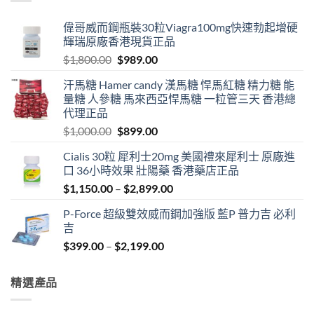
偉哥威而鋼瓶裝30粒Viagra100mg快速勃起增硬
輝瑞原廠香港現貨正品
Original
Current
$
1,800.00
$
989.00
price
price
汗馬糖 Hamer candy 漢馬糖 悍馬紅糖 精力糖 能
was:
is:
量糖 人參糖 馬來西亞悍馬糖 一粒管三天 香港總
$1,800.00.
$989.00.
代理正品
Original
Current
$
1,000.00
$
899.00
price
price
Cialis 30粒 犀利士20mg 美國禮來犀利士 原廠進
was:
is:
口 36小時效果 壯陽藥 香港藥店正品
$1,000.00.
$899.00.
Price
$
1,150.00
–
$
2,899.00
range:
P-Force 超級雙效威而鋼加強版 藍P 普力吉 必利
$1,150.00
吉
through
Price
$
399.00
–
$
2,199.00
$2,899.00
range:
$399.00
精選產品
through
$2,199.00