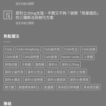
可
久？
在
留言功能已關閉
以
完
〈印
跟
整
度
犀
犀利士20mg太強、半顆又不夠？破解「劑量尷尬」
27
指
超
利
7 月
的三種解法與替代方案
南：
級
士
香
在
留言功能已關閉
犀
一
港
〈犀
利
起
男
利
士
吃
性
士
熱點關注
全
嗎？
必
20mg
解
醫
讀
太
析：
師
的
強、
雙
完
Cialis
Cialis HongKong
Cialis副作用
Cialis吃法
Cialis官網
療
半
效
整
程
顆
合
解
Cialis效果
Cialis說明書
Cialis香港
Hamer candy
人參糖
安
又
一
析：
排
不
如
悍馬紅糖
汗馬糖
漢馬糖
犀利士
犀利士20mg
併
與
夠？
何
用
療
破
犀利士副作用
犀利士吃法
犀利士屈臣氏
犀利士效果
同
條
效
解
時
件、
評
「劑
犀利士藥店
犀利士說明書
犀利士邊度買
犀利士香港買
解
風
估〉
量
決
險
中
精力糖
美國禮來犀利士
能量糖
馬來西亞悍馬糖
馬來西亞糖
尷
勃
與
尬」
起
安
的
功
全
三
能
指
聯絡
種
障
南〉