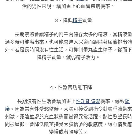
活的男性來說，增加患上心血管疾病機率。
3、降低
精子
質量
長期禁慾會讓精子的附睾內儲存太多的精液，當精液量
過多時可能溢出來，也可能會進入尿道而跟隨著尿液排出體
外。若是長時間沒有性生活，可抑制睾丸產生精子，從而下
降精子質量，減弱精子活力。
4、性器官功能下降
長期沒有性生活會增加患上
性功能障礙
機率，導致
陽
痿
。因為當有性愛慾望時，大腦可接受到指令對腦垂體帶來
刺激，讓陰莖處於充血狀態而變得異常活躍。熱性慾望長時
間被壓抑，會降低陰莖接受大腦信號的敏感度，讓心情反應
變慢或者陽痿等。