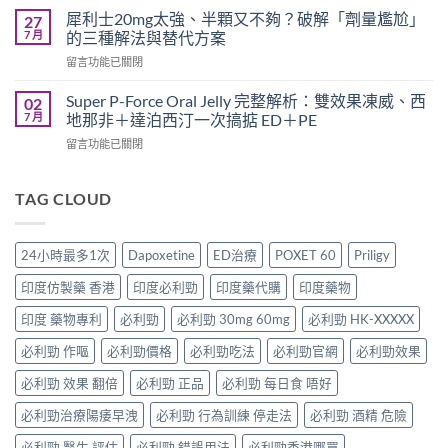
整
度
犀
犀利士20mg太強、半顆又不夠？破解「劑量尷尬」
27
指
超
利
7 月
的三種解法與替代方案
南：
級
士
香
在
留言功能已關閉
犀
一
港
〈犀
利
起
男
利
士
Super P-Force Oral Jelly 完整解析：雙效果凍威、西
02
吃
性
士
全
7 月
地那非＋達泊西汀一次搞掂 ED＋PE
嗎？
必
20mg
解
醫
讀
在
留言功能已關閉
太
析：
師
的
〈Super
強、
雙
完
療
P-
半
效
整
程
Force
TAG CLOUD
顆
合
解
安
Oral
又
一
析：
排
Jelly
不
如
併
與
完
夠？
何
24小時最多1次
Dapoxetine
ED治療
POXET 60
Priligy
用
療
整
破
同
條
效
解
解
時
印度仿製藥 香港
印度必利勁
印度藥代購
印度藥物
件、
評
析：
「劑
解
風
估〉
雙
量
印度 藥物專利
必利勁
必利勁 30mg 60mg
必利勁 HK-XXXXX
決
險
中
效
尷
勃
與
果
必利勁 作嘔
必利勁價格
必利勁吃法
必利勁官網
必利勁效果
尬」
起
安
凍
的
功
全
威、
必利勁 效果 翻倍
必利勁 正品
必利勁 每日食 唔好
三
能
指
西
種
障
南〉
必利勁治療陽痿早洩
必利勁 行為訓練 停走法
必利勁 酒精 危險
地
解
礙
中
那
法
與
必利勁 醫生 評估
必利勁 錯誤用法
必利勁香港哪買