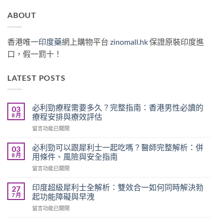
ABOUT
香港唯一
印度藥
網上購物平台
zinomall.hk
保證原裝印度進
口，假一罰十！
LATEST POSTS
必利勁療程需要多久？完整指南：香港男性必讀的
03
8 月
療程安排與療效評估
在
留言功能已關閉
〈必
利
必利勁可以跟犀利士一起吃嗎？醫師完整解析：併
03
勁
8 月
用條件、風險與安全指南
療
在
留言功能已關閉
程
〈必
需
利
要
印度超級犀利士全解析：雙效合一如何同時解決勃
27
勁
多
7 月
起功能障礙與早洩
可
久？
在
留言功能已關閉
以
完
〈印
跟