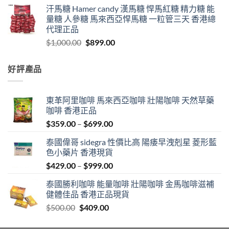
汗馬糖 Hamer candy 漢馬糖 悍馬紅糖 精力糖 能
量糖 人參糖 馬來西亞悍馬糖 一粒管三天 香港總
代理正品
Original
Current
$
1,000.00
$
899.00
price
price
was:
is:
好評產品
$1,000.00.
$899.00.
東革阿里咖啡 馬來西亞咖啡 壯陽咖啡 天然草藥
咖啡 香港正品
Price
$
359.00
–
$
699.00
range:
泰國偉哥 sidegra 性價比高 陽痿早洩剋星 菱形藍
$359.00
色小藥片 香港現貨
through
Price
$
429.00
–
$
999.00
$699.00
range:
泰國勝利咖啡 能量咖啡 壯陽咖啡 金馬咖啡滋補
$429.00
健體佳品 香港正品現貨
through
Original
Current
$
500.00
$
409.00
$999.00
price
price
was:
is: