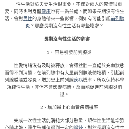
性生活對於夫妻生活很重要，不僅對兩人的感情很重
要，同時也對身體
健康
也有一點益處。而如果長期沒有性生
活，會對
男性
的身體帶來一些影響，例如有可能引起
前列腺
炎
？那麼長期沒有性生活有哪些壞處？
長期沒有性生活的危害
1、 容易引發前列腺炎
性愛情緒沒有及時被釋放，會讓盆腔一直處於充血狀態
而得不到消退。在前列腺中有大量前列腺液體堆積，引起前
列腺腫脹或發炎，增加患上前列腺
疾病
機率。所以保持科學
規律性生活，非但不會影響病情，反而能促進前列腺炎消
退。
2、增加患上心血管疾病機率
完成一次性生活能消耗大部分熱量，規律性生活能增強
心肺功能，讓生殖部位得到一定的
鍛煉
，對於長期沒有性生