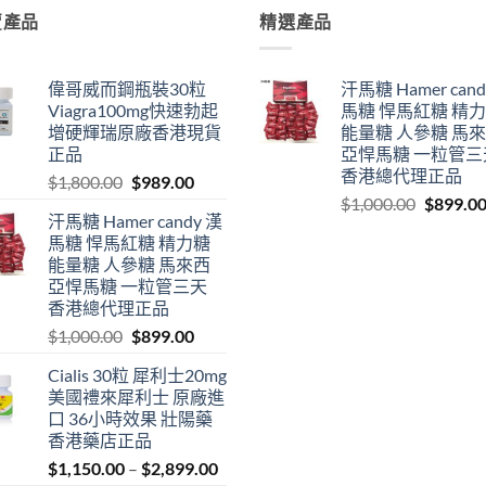
賣產品
精選產品
偉哥威而鋼瓶裝30粒
汗馬糖 Hamer cand
Viagra100mg快速勃起
馬糖 悍馬紅糖 精
增硬輝瑞原廠香港現貨
能量糖 人參糖 馬
正品
亞悍馬糖 一粒管三
香港總代理正品
Original
Current
$
1,800.00
$
989.00
Original
price
price
$
1,000.00
$
899.0
汗馬糖 Hamer candy 漢
price
was:
is:
馬糖 悍馬紅糖 精力糖
was:
$1,800.00.
$989.00.
能量糖 人參糖 馬來西
$1,000.0
亞悍馬糖 一粒管三天
香港總代理正品
Original
Current
$
1,000.00
$
899.00
price
price
Cialis 30粒 犀利士20mg
was:
is:
美國禮來犀利士 原廠進
$1,000.00.
$899.00.
口 36小時效果 壯陽藥
香港藥店正品
Price
$
1,150.00
–
$
2,899.00