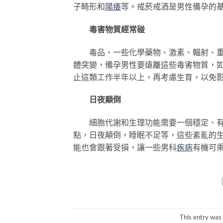
子畸形和
陽痿
等。戒菸戒酒是男性備孕的
毒害物質經常碰
毒品、一些化學藥物、激素、輻射、重金
體突變，備孕男性要遠離這些毒害物質，
止這類工作半年以上，再考慮生育，以免
日夜顛倒
細胞代謝和生理功能需要一個穩定、有序
點，日夜顛倒，睡眠不足等，這些紊亂的
能也會跟著受損，讓一些男科
疾病
有機可
This entry was