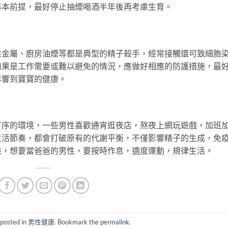
基本前提，最好停止抽煙喝酒半年後再考慮生育。
屬、廚房油煙等都是典型的精子殺手，經常接觸還可致細胞
如果是工作需要或難以避免的情況，應做好相應的防護措施，最
影響到寶寶的健康。
的環境，一些男性喜歡通宵逛夜店，熬夜上網玩遊戲，加班
生活節奏，都會打破原有的代謝平衡，不僅影響精子的生成，免
乘，想要當爸爸的男性，要按時作息，適度運動，規律生活。
 posted in
男性健康
. Bookmark the
permalink
.