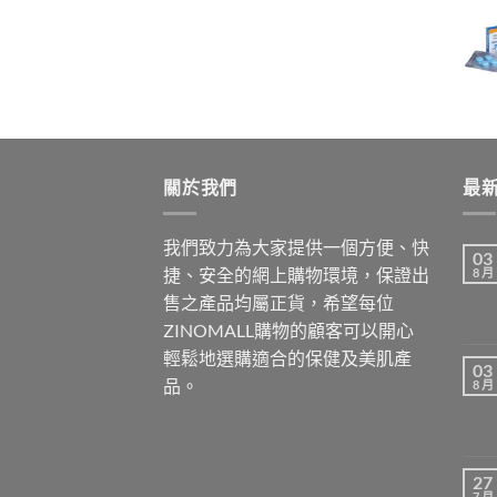
range:
$699.00
through
$1,899.00
關於我們
最
我們致力為大家提供一個方便、快
03
捷、安全的網上購物環境，保證出
8 月
售之產品均屬正貨，希望每位
ZINOMALL購物的顧客可以開心
輕鬆地選購適合的保健及美肌產
03
品。
8 月
27
7 月