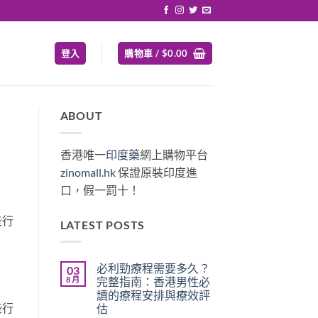
登入
購物車 /
$
0.00
ABOUT
香港唯一
印度藥
網上購物平台
zinomall.hk
保證原裝印度進
口，假一罰十！
些行
LATEST POSTS
必利勁療程需要多久？
03
8 月
完整指南：香港男性必
讀的療程安排與療效評
些行
估