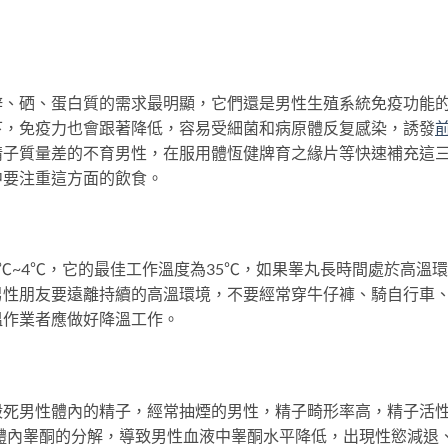
硒、蛋白質的需求最明顯，它們還是男性生殖系統免疫功能
下，免疫力也會跟著降低，容易受細菌和病原體反复感染，誘發
精子質量差的不育男性，在服用體恆健牌育之緣片等快速補充這
中要注重這方面的飲食。
~4℃，它的最佳工作溫度為35℃，如果睾丸長時間處於高溫環
男性朋友要遠離持續的高溫環境，不要經常穿牛仔褲、騎自行車
溫作業者應做好降溫工作。
男性體內的精子，經常抽煙的男性，精子畸形率高，精子活
體內睾酮的分解，導致男性血液中睾酮水平降低，出現性慾減退