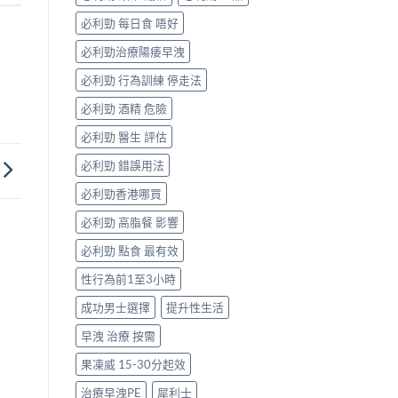
一
次
必利勁 每日食 唔好
搞
掂
必利勁治療陽痿早洩
ED
＋
必利勁 行為訓練 停走法
PE〉
必利勁 酒精 危險
中
必利勁 醫生 評估
必利勁 錯誤用法
必利勁香港哪買
必利勁 高脂餐 影響
必利勁 點食 最有效
性行為前1至3小時
成功男士選擇
提升性生活
早洩 治療 按需
果凍威 15-30分起效
治療早洩PE
犀利士