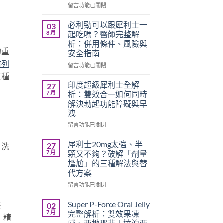
在
留言功能已關閉
〈必
利
必利勁可以跟犀利士一
03
勁
8 月
起吃嗎？醫師完整解
療
析：併用條件、風險與
程
的重
安全指南
需
前列
要
在
留言功能已關閉
多
〈必
三種
久？
利
印度超級犀利士全解
27
完
勁
7 月
析：雙效合一如何同時
整
可
解決勃起功能障礙與早
指
以
洩
南：
跟
香
犀
在
留言功能已關閉
港
利
〈印
男
士
度
犀利士20mg太強、半
27
、洗
性
一
超
7 月
顆又不夠？破解「劑量
必
起
級
尷尬」的三種解法與替
讀
吃
犀
代方案
的
嗎？
利
療
醫
士
在
留言功能已關閉
程
師
全
〈犀
安
完
解
利
Super P-Force Oral Jelly
性
02
排
整
析：
士
7 月
完整解析：雙效果凍
、精
與
解
雙
20mg
威、西地那非＋達泊西