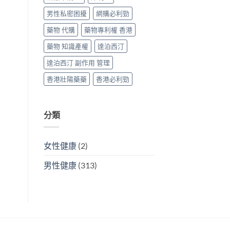
男性私密困擾
網購必利勁
藥物 代購
藥物專利權 香港
藥物 知識產權
達泊西汀
達泊西汀 副作用 管理
香港壯陽藥藥
香港必利勁
分類
女性健康
(2)
男性健康
(313)