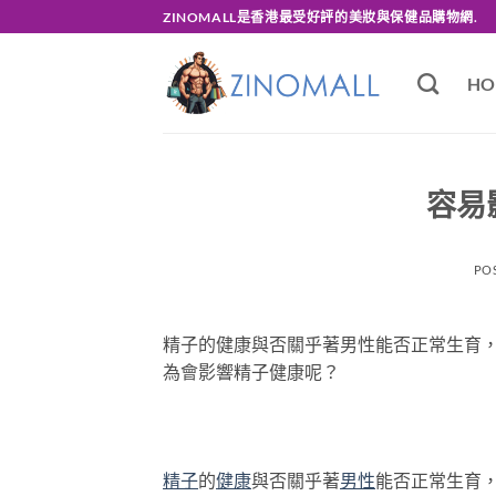
Skip
ZINOMALL是香港最受好評的美妝與保健品購物網.
to
content
HO
容易
PO
精子的健康與否關乎著男性能否正常生育
為會影響精子健康呢？
精子
的
健康
與否關乎著
男性
能否正常生育