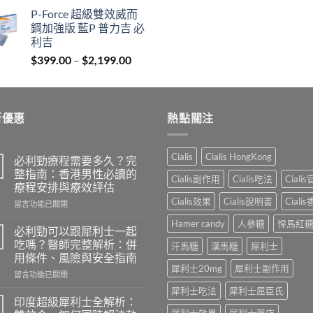
range:
P-Force 超級雙效威而
$1,150.00
鋼加強版 藍P 普力吉 必
through
利吉
$2,899.00
Price
$
399.00
–
$
2,199.00
range:
$399.00
through
新優惠
$2,199.00
熱點關注
Cialis
Cialis HongKong
必利勁療程需要多久？完
整指南：香港男性必讀的
Cialis副作用
Cialis吃法
Ciali
療程安排與療效評估
Cialis效果
Cialis說明書
Ciali
在
留言功能已關閉
〈必
Hamer candy
人參糖
悍馬紅
利
必利勁可以跟犀利士一起
勁
吃嗎？醫師完整解析：併
汗馬糖
漢馬糖
犀利士
療
用條件、風險與安全指南
程
犀利士20mg
犀利士副作用
在
需
留言功能已關閉
〈必
要
犀利士吃法
犀利士屈臣氏
利
多
印度超級犀利士全解析：
勁
久？