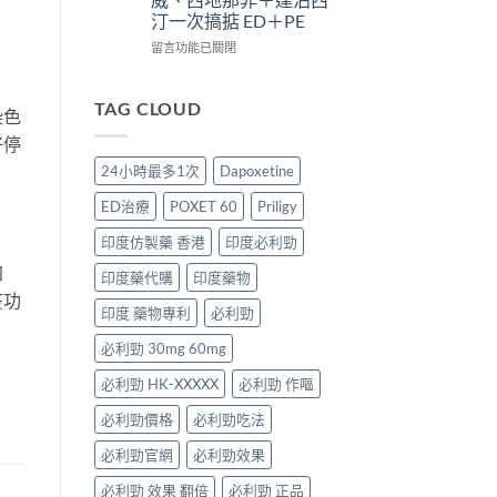
療
析：
效
太
汀一次搞掂 ED＋PE
效
併
合
強、
評
用
一
半
在
留言功能已關閉
估〉
條
如
顆
〈Super
中
件、
何
又
P-
風
同
不
Force
TAG CLOUD
染色
險
時
夠？
Oral
與
解
破
好停
Jelly
安
決
解
完
24小時最多1次
Dapoxetine
全
勃
「劑
整
指
起
量
解
ED治療
POXET 60
Priligy
南〉
功
尷
析：
中
能
尬」
雙
印度仿製藥 香港
印度必利勁
障
的
效
加
礙
三
果
印度藥代購
印度藥物
與
種
凍
疫功
早
解
威、
印度 藥物專利
必利勁
洩〉
法
西
中
必利勁 30mg 60mg
與
地
替
那
必利勁 HK-XXXXX
必利勁 作嘔
代
非
方
＋
必利勁價格
必利勁吃法
案〉
達
中
泊
必利勁官網
必利勁效果
西
汀
必利勁 效果 翻倍
必利勁 正品