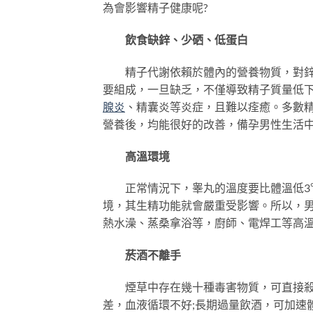
為會影響精子健康呢?
飲食缺鋅、少硒、低蛋白
精子代謝依賴於體內的營養物質，對鋅、
要組成，一旦缺乏，不僅導致精子質量低
腺炎
、精囊炎等炎症，且難以痊癒。多數
營養後，均能很好的改善，備孕男性生活
高溫環境
正常情況下，睾丸的溫度要比體溫低3℃
境，其生精功能就會嚴重受影響。所以，
熱水澡、蒸桑拿浴等，廚師、電焊工等高
菸酒不離手
煙草中存在幾十種毒害物質，可直接殺死
差，血液循環不好;長期過量飲酒，可加速