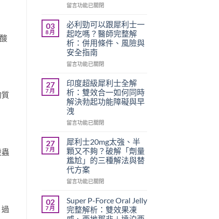
在
留言功能已關閉
〈必
利
必利勁可以跟犀利士一
03
勁
8 月
起吃嗎？醫師完整解
酸
療
析：併用條件、風險與
程
安全指南
需
要
在
留言功能已關閉
多
〈必
久？
利
印度超級犀利士全解
27
完
勁
7 月
析：雙效合一如何同時
物質
整
可
解決勃起功能障礙與早
指
以
洩
南：
跟
香
犀
在
留言功能已關閉
港
利
〈印
男
士
度
犀利士20mg太強、半
27
性
一
超
7 月
顆又不夠？破解「劑量
殺蟲
必
起
級
尷尬」的三種解法與替
讀
吃
犀
代方案
的
嗎？
利
療
醫
士
在
留言功能已關閉
程
師
全
〈犀
安
完
解
利
Super P-Force Oral Jelly
02
排
整
析：
士
、過
7 月
完整解析：雙效果凍
與
解
雙
20mg
威、西地那非＋達泊西