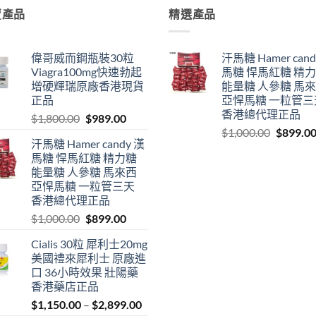
賣產品
精選產品
偉哥威而鋼瓶裝30粒
汗馬糖 Hamer cand
Viagra100mg快速勃起
馬糖 悍馬紅糖 精
增硬輝瑞原廠香港現貨
能量糖 人參糖 馬
正品
亞悍馬糖 一粒管三
香港總代理正品
Original
Current
$
1,800.00
$
989.00
Original
price
price
$
1,000.00
$
899.0
汗馬糖 Hamer candy 漢
price
was:
is:
馬糖 悍馬紅糖 精力糖
was:
$1,800.00.
$989.00.
能量糖 人參糖 馬來西
$1,000.0
亞悍馬糖 一粒管三天
香港總代理正品
Original
Current
$
1,000.00
$
899.00
price
price
Cialis 30粒 犀利士20mg
was:
is:
美國禮來犀利士 原廠進
$1,000.00.
$899.00.
口 36小時效果 壯陽藥
香港藥店正品
Price
$
1,150.00
–
$
2,899.00