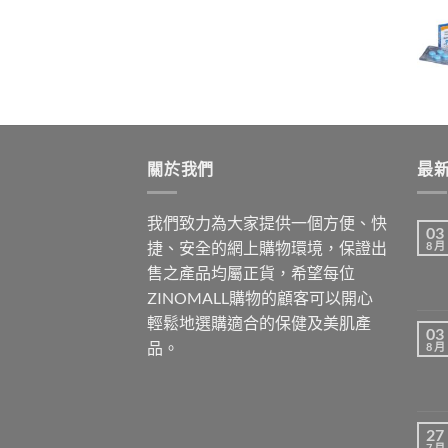
range:
$699.00
through
$1,899.00
關於我們
最
我們致力為大家提供一個方便、快
03
捷、安全的網上購物環境，保證出
8 月
售之產品均屬正貨，希望每位
ZINOMALL購物的顧客可以開心
輕鬆地選購適合的保健及美肌產
03
品。
8 月
27
7 月