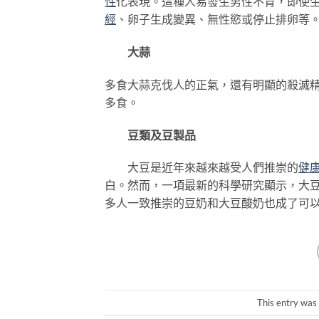
性
化表現。這種人易發生男性不育，即使
經
、卵子生成變異、無性慾或停止排卵等
大蒜
多食大蒜克伐人的正氣，還有明顯的殺滅
多食。
豆類及豆製品
大豆是近年來越來越受人們推崇的
健
白。然而，一項最新的科學研究顯示，大
多人一致推崇的豆奶和大豆酸奶也成了可
This entry was