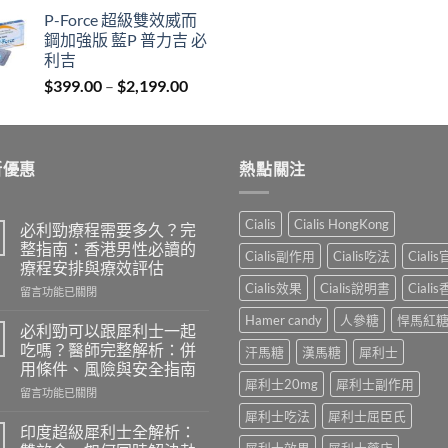
range:
P-Force 超級雙效威而
$1,150.00
鋼加強版 藍P 普力吉 必
through
利吉
$2,899.00
Price
$
399.00
–
$
2,199.00
range:
$399.00
through
新優惠
$2,199.00
熱點關注
Cialis
Cialis HongKong
必利勁療程需要多久？完
整指南：香港男性必讀的
Cialis副作用
Cialis吃法
Ciali
療程安排與療效評估
Cialis效果
Cialis說明書
Ciali
在
留言功能已關閉
〈必
Hamer candy
人參糖
悍馬紅
利
必利勁可以跟犀利士一起
勁
吃嗎？醫師完整解析：併
汗馬糖
漢馬糖
犀利士
療
用條件、風險與安全指南
程
犀利士20mg
犀利士副作用
在
需
留言功能已關閉
〈必
要
犀利士吃法
犀利士屈臣氏
利
多
印度超級犀利士全解析：
勁
久？