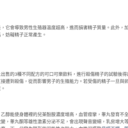
它會導致男性生殖器溫度超高，進而損害精子質量。此外，
高，妨礙精子正常產生。
售的3種不同配方的可口可樂飲料，進行殺傷精子的試驗後得
直接遭到殺傷，從而影響男子的生殖能力。若受傷的精子一旦與
足。
醇能使身體裡的兒茶酚胺濃度增高，血管痙攣，睾丸發育不
改變，睾丸酮等雄性激素分泌不足，會出現聲音變細，乳房增大