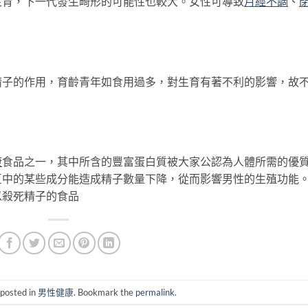
生育，下一代發生畸形的可能性也較大。女性可導致
月經不調
、
。
精子的作用，育齡青年如食用過多，對生育有著不利的影響，故
康
食品之一，其中所含的豐富蛋白質被大家公認為人體所需的優
豆中的某些成分能造成精子數量下降，從而影響男性的生殖功能
以殺死精子的食品
 posted in
男性健康
. Bookmark the
permalink
.