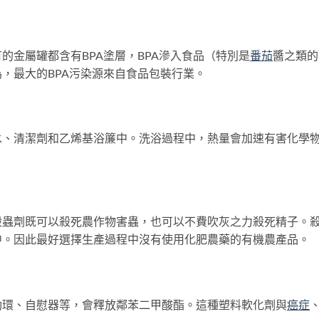
金屬罐都含有BPA塗層，BPA滲入食品（特別是
番茄
醬之類的
，最大的BPA污染源來自食品包裝行業。
清潔劑和乙烯基浴簾中。洗浴過程中，熱量會加速有害化學
劑既可以殺死農作物害蟲，也可以不費吹灰之力殺死精子。
中。因此最好選擇生產過程中沒有使用化肥農藥的有機農產品。
環、自慰器等，會釋放鄰苯二甲酸酯。這種塑料軟化劑與
癌症