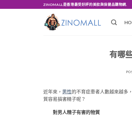
Skip
ZINOMALL是香港最受好評的美妝與保健品購物網.
to
content
HO
有哪
PO
近年來，
男性
的不育症患者人數越來越多
質容易損害精子呢？
對男人精子有害的物質