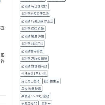
閉
一
次
必利勁 每日食 唔好
搞
掂
必利勁治療陽痿早洩
ED
＋
必利勁 行為訓練 停走法
PE〉
不宜
必利勁 酒精 危險
中
必利勁 醫生 評估
必利勁 錯誤用法
必利勁香港哪買
質蛋
必利勁 高脂餐 影響
。許
必利勁 點食 最有效
性行為前1至3小時
成功男士選擇
提升性生活
早洩 治療 按需
果凍威 15-30分起效
治療早洩PE
犀利士