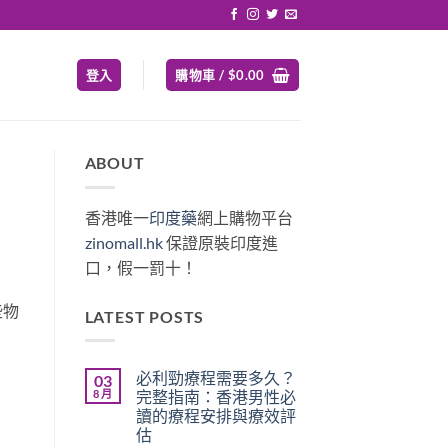
登入
購物車 /
$
0.00
ABOUT
香港唯一
印度藥
網上購物平台
zinomall.hk
保證原裝印度進
口，假一罰十！
些物
LATEST POSTS
必利勁療程需要多久？
03
8 月
完整指南：香港男性必
讀的療程安排與療效評
估