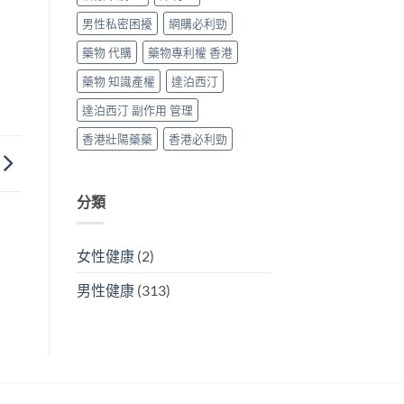
男性私密困擾
網購必利勁
藥物 代購
藥物專利權 香港
藥物 知識產權
達泊西汀
達泊西汀 副作用 管理
香港壯陽藥藥
香港必利勁
分類
女性健康
(2)
男性健康
(313)