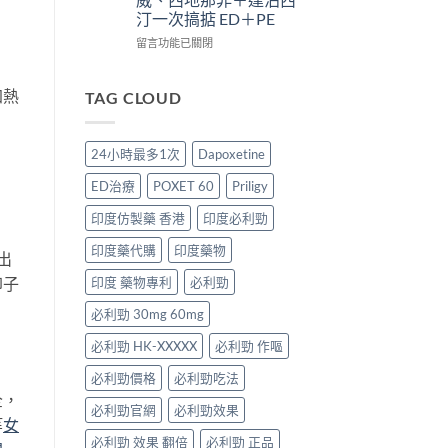
療
析：
效
太
汀一次搞掂 ED＋PE
效
併
合
強、
評
用
一
半
在
留言功能已關閉
估〉
條
如
顆
〈Super
中
件、
何
又
P-
風
同
不
Force
加熱
TAG CLOUD
險
時
夠？
Oral
與
解
破
Jelly
安
決
解
完
24小時最多1次
Dapoxetine
全
勃
「劑
整
指
起
量
解
ED治療
POXET 60
Priligy
南〉
功
尷
析：
中
能
尬」
雙
印度仿製藥 香港
印度必利勁
障
的
效
礙
三
果
印度藥代購
印度藥物
出
與
種
凍
早
解
威、
卵子
印度 藥物專利
必利勁
洩〉
法
西
中
必利勁 30mg 60mg
與
地
替
那
必利勁 HK-XXXXX
必利勁 作嘔
代
非
方
＋
必利勁價格
必利勁吃法
案〉
達
全，
中
泊
必利勁官網
必利勁效果
西
等
女
汀
必利勁 效果 翻倍
必利勁 正品