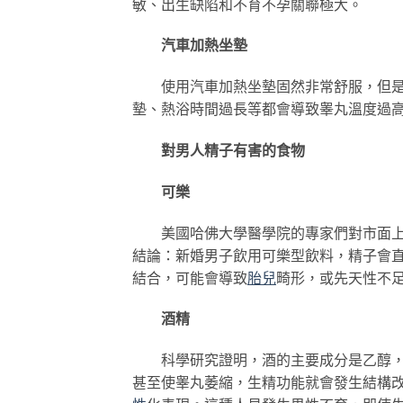
敏、出生缺陷和不育不孕關聯極大。
汽車加熱坐墊
使用汽車加熱坐墊固然非常舒服，但是，
墊、熱浴時間過長等都會導致睾丸溫度過
對男人精子有害的食物
可樂
美國哈佛大學醫學院的專家們對市面上出
結論：新婚男子飲用可樂型飲料，精子會
結合，可能會導致
胎兒
畸形，或先天性不
酒精
科學研究證明，酒的主要成分是乙醇，乙
甚至使睾丸萎縮，生精功能就會發生結構