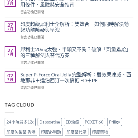
勁
8 月
用條件、風險與安全指南
療
在
留言功能已關閉
程
〈必
需
利
要
印度超級犀利士全解析：雙效合一如何同時解決勃
27
勁
多
7 月
起功能障礙與早洩
可
久？
在
留言功能已關閉
以
完
〈印
跟
整
度
犀
犀利士20mg太強、半顆又不夠？破解「劑量尷尬」
27
指
超
利
7 月
的三種解法與替代方案
南：
級
士
香
在
留言功能已關閉
犀
一
港
〈犀
利
起
男
利
士
Super P-Force Oral Jelly 完整解析：雙效果凍威、西
02
吃
性
士
全
7 月
地那非＋達泊西汀一次搞掂 ED＋PE
嗎？
必
20mg
解
醫
讀
在
留言功能已關閉
太
析：
師
的
〈Super
強、
雙
完
療
P-
半
效
整
程
Force
TAG CLOUD
顆
合
解
安
Oral
又
一
析：
排
Jelly
不
如
併
與
完
夠？
何
24小時最多1次
Dapoxetine
ED治療
POXET 60
Priligy
用
療
整
破
同
條
效
解
解
時
印度仿製藥 香港
印度必利勁
印度藥代購
印度藥物
件、
評
析：
「劑
解
風