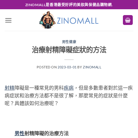
Skip
ZINOMALL是香港最受好評的美妝與保健品購物網.
to
content
男性健康
治療射精障礙症狀的方法
POSTED ON
2023-03-01
BY
ZINOMALL
射精
障礙是一種常見的男科
疾病
，但是多數患者對於這一疾
病症狀和治療方法都不是很了解，那麼常見的症狀是什麼
呢？具體該如何治療呢？
男性
射精障礙的治療方法