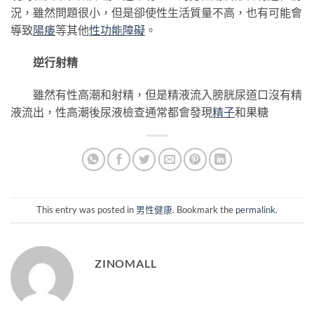
況，雖然問題很小，但是卻使性生活質量不高，也有可能會
導致
陽痿
等其他
性功能障礙
。
逆行射精
雖然有性高潮和射精，但是精液流入膀胱尿道口沒有精
液流出，性高潮後尿液檢查通常都會發現
精子
和果糖
This entry was posted in
男性健康
. Bookmark the
permalink
.
ZINOMALL