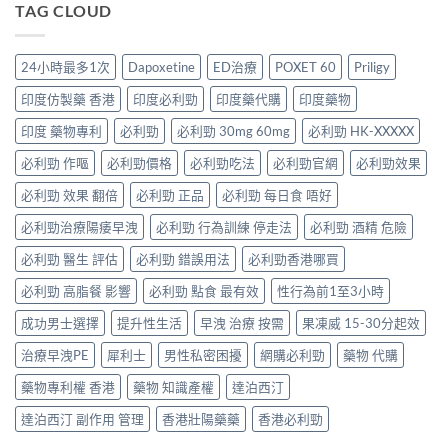
程
Force
TAG CLOUD
顆
合
解
安
Oral
又
一
析：
排
Jelly
不
如
併
與
完
夠？
何
24小時最多1次
Dapoxetine
ED治療
POXET 60
Priligy
用
療
整
破
同
條
效
解
解
時
印度仿製藥 香港
印度必利勁
印度藥代購
印度藥物
件、
評
析：
「劑
解
風
估〉
雙
量
印度 藥物專利
必利勁
必利勁 30mg 60mg
必利勁 HK-XXXXX
決
險
中
效
尷
勃
與
果
必利勁 作嘔
必利勁價格
必利勁吃法
必利勁官網
必利勁效果
尬」
起
安
凍
的
功
全
威、
必利勁 效果 翻倍
必利勁 正品
必利勁 每日食 唔好
三
能
指
西
種
障
南〉
必利勁治療陽痿早洩
必利勁 行為訓練 停走法
必利勁 酒精 危險
地
解
礙
中
那
法
與
必利勁 醫生 評估
必利勁 錯誤用法
必利勁香港哪買
非
與
早
＋
替
洩〉
必利勁 高脂餐 影響
必利勁 點食 最有效
性行為前1至3小時
達
代
中
泊
方
成功男士選擇
提升性生活
早洩 治療 按需
果凍威 15-30分起效
西
案〉
汀
中
治療早洩PE
犀利士
男性私密困擾
網購必利勁
藥物 代購
一
次
藥物專利權 香港
藥物 知識產權
達泊西汀
搞
掂
達泊西汀 副作用 管理
香港壯陽藥藥
香港必利勁
ED
＋