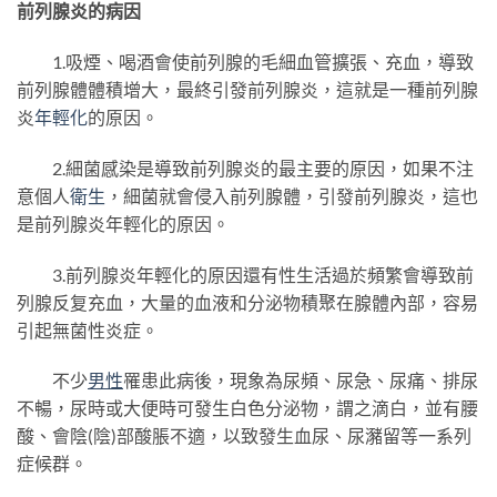
前列腺炎的病因
1.吸煙、喝酒會使前列腺的毛細血管擴張、充血，導致
前列腺體體積增大，最終引發前列腺炎，這就是一種前列腺
炎
年輕化
的原因。
2.細菌感染是導致前列腺炎的最主要的原因，如果不注
意個人
衛生
，細菌就會侵入前列腺體，引發前列腺炎，這也
是前列腺炎年輕化的原因。
3.前列腺炎年輕化的原因還有性生活過於頻繁會導致前
列腺反复充血，大量的血液和分泌物積聚在腺體內部，容易
引起無菌性炎症。
不少
男性
罹患此病後，現象為尿頻、尿急、尿痛、排尿
不暢，尿時或大便時可發生白色分泌物，謂之滴白，並有腰
酸、會陰(陰)部酸脹不適，以致發生血尿、尿瀦留等一系列
症候群。