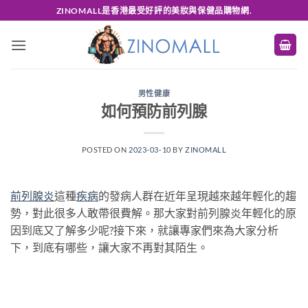
Skip
ZINOMALL是香港最受好評的美妝與保健品購物網.
to
content
男性健康
如何預防前列腺
POSTED ON
2023-03-10
BY
ZINOMALL
前列腺炎
這種
疾病
的發病人群在近年呈現越來越年輕化的趨
勢，對此很多人敢帶很費解。那大家對前列腺炎年輕化的原
因到底又了解多少呢?接下來，就讓專家們來為大家分析
下，到底有哪些，讓大家不再對其陌生。