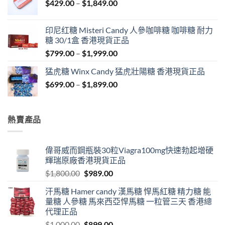
Price
$
429.00
–
$
1,849.00
$1,999.00
range:
$429.00
印尼红糖 Misteri Candy 人參咖啡糖 咖啡糖 耐力
through
糖 30/1盒 香港現貨正品
$1,849.00
Price
$
799.00
–
$
1,999.00
range:
猛虎糖 Winx Candy 猛虎壯陽糖 香港現貨正品
$799.00
Price
$
699.00
–
$
1,899.00
through
range:
$1,999.00
$699.00
through
熱賣產品
$1,899.00
偉哥威而鋼瓶裝30粒Viagra100mg快速勃起增硬
輝瑞原廠香港現貨正品
Original
Current
$
1,800.00
$
989.00
price
price
汗馬糖 Hamer candy 漢馬糖 悍馬紅糖 精力糖 能
was:
is:
量糖 人參糖 馬來西亞悍馬糖 一粒管三天 香港總
$1,800.00.
$989.00.
代理正品
Original
Current
$
1,000.00
$
899.00