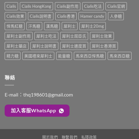
的
強、
雙
完
Cialis
Cialis HongKong
Cialis副作用
Cialis吃法
Cialis官網
療
半
效
整
程
顆
合
解
Cialis效果
Cialis說明書
Cialis香港
Hamer candy
人參糖
安
又
一
析：
排
不
如
悍馬紅糖
汗馬糖
漢馬糖
犀利士
犀利士20mg
併
與
夠？
何
用
療
破
犀利士副作用
犀利士吃法
犀利士屈臣氏
犀利士效果
同
條
效
解
時
件、
評
「劑
犀利士藥店
犀利士說明書
犀利士邊度買
犀利士香港買
解
風
估〉
量
決
險
中
精力糖
美國禮來犀利士
能量糖
馬來西亞悍馬糖
馬來西亞糖
尷
勃
與
尬」
起
安
的
功
全
三
能
指
聯絡
種
障
南〉
解
礙
中
法
與
與
E-mail：
thq198601@gmail.com
早
替
洩〉
代
中
方
加入客服WhatsApp
案〉
中
關於我們
聯繫我們
私隱政策