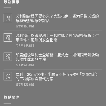
最新優惠
必利勁療程需要多久？完整指南：香港男性必讀的
03
8 月
療程安排與療效評估
在
留言功能已關閉
〈必
利
必利勁可以跟犀利士一起吃嗎？醫師完整解析：併
03
勁
8 月
用條件、風險與安全指南
療
在
留言功能已關閉
程
〈必
需
利
要
印度超級犀利士全解析：雙效合一如何同時解決勃
27
勁
多
7 月
起功能障礙與早洩
可
久？
在
留言功能已關閉
以
完
〈印
跟
整
度
犀
犀利士20mg太強、半顆又不夠？破解「劑量尷尬」
27
指
超
利
7 月
的三種解法與替代方案
南：
級
士
香
在
留言功能已關閉
犀
一
港
〈犀
利
起
男
利
士
吃
性
士
熱點關注
全
嗎？
必
20mg
解
醫
讀
太
析：
師