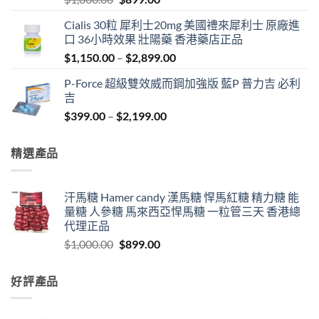
price
price
Cialis 30粒 犀利士20mg 美國禮來犀利士 原廠進
was:
is:
口 36小時效果 壯陽藥 香港藥店正品
$1,000.00.
$899.00.
Price
$
1,150.00
–
$
2,899.00
range:
P-Force 超級雙效威而鋼加強版 藍P 普力吉 必利
$1,150.00
吉
through
Price
$
399.00
–
$
2,199.00
$2,899.00
range:
$399.00
精選產品
through
$2,199.00
汗馬糖 Hamer candy 漢馬糖 悍馬紅糖 精力糖 能
量糖 人參糖 馬來西亞悍馬糖 一粒管三天 香港總
代理正品
Original
Current
$
1,000.00
$
899.00
price
price
was:
is:
好評產品
$1,000.00.
$899.00.