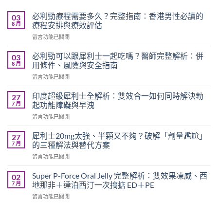
必利勁療程需要多久？完整指南：香港男性必讀的
03
8 月
療程安排與療效評估
在
留言功能已關閉
〈必
利
必利勁可以跟犀利士一起吃嗎？醫師完整解析：併
03
勁
8 月
用條件、風險與安全指南
療
在
留言功能已關閉
程
〈必
需
利
要
印度超級犀利士全解析：雙效合一如何同時解決勃
27
勁
多
7 月
起功能障礙與早洩
可
久？
在
留言功能已關閉
以
完
〈印
跟
整
度
犀
犀利士20mg太強、半顆又不夠？破解「劑量尷尬」
27
指
超
利
7 月
的三種解法與替代方案
南：
級
士
香
在
留言功能已關閉
犀
一
港
〈犀
利
起
男
利
士
Super P-Force Oral Jelly 完整解析：雙效果凍威、西
02
吃
性
士
全
7 月
地那非＋達泊西汀一次搞掂 ED＋PE
嗎？
必
20mg
解
醫
讀
在
留言功能已關閉
太
析：
師
的
〈Super
強、
雙
完
療
P-
半
效
整