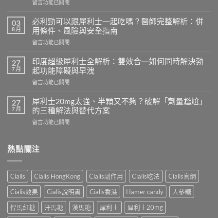
在
留言功能已關閉
〈必
利
必利勁可以跟犀利士一起吃嗎？醫師完整解析：併
03
勁
8 月
用條件、風險與安全指南
療
在
留言功能已關閉
程
〈必
需
利
要
印度超級犀利士全解析：雙效合一如何同時解決勃
27
勁
多
7 月
起功能障礙與早洩
可
久？
在
留言功能已關閉
以
完
〈印
跟
整
度
犀
犀利士20mg太強、半顆又不夠？破解「劑量尷尬」
27
指
超
利
7 月
的三種解法與替代方案
南：
級
士
香
在
留言功能已關閉
犀
一
港
〈犀
利
起
男
利
士
吃
性
士
熱點關注
全
嗎？
必
20mg
解
醫
讀
太
析：
師
的
強、
雙
完
Cialis
Cialis HongKong
Cialis副作用
Cialis吃法
Cialis官網
療
半
效
整
程
顆
合
解
Cialis效果
Cialis說明書
Cialis香港
Hamer candy
人參糖
安
又
一
析：
排
不
如
悍馬紅糖
汗馬糖
漢馬糖
犀利士
犀利士20mg
併
與
夠？
何
用
療