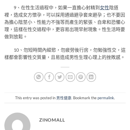
9、在性生活過程中，如果一直擔心射精到
女性
陰道
裡，造成女方懷孕，可以採用通過避孕套來避孕；也不要因
為擔心陰莖小、性能力不強等而產生的緊張、自卑和恐懼心
理，這樣在性交過程中，更容易出現早射現象。性生活時要
做到放鬆。
10、勿短時間內縱慾，勿疲勞後行房，勿勉強性交，這
樣都會影響性交質量，且易造成男性生理心理上的挫敗感。
This entry was posted in
男性健康
. Bookmark the
permalink
.
ZINOMALL