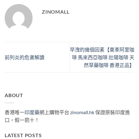
ZINOMALL
早洩的幾個因素【東革阿里咖
前列炎的危害解讀
啡 馬來西亞咖啡 壯陽咖啡 天
然草藥咖啡 香港正品】
ABOUT
香港唯一
印度藥
網上購物平台
zinomall.hk
保證原裝印度進
口，假一罰十！
LATEST POSTS