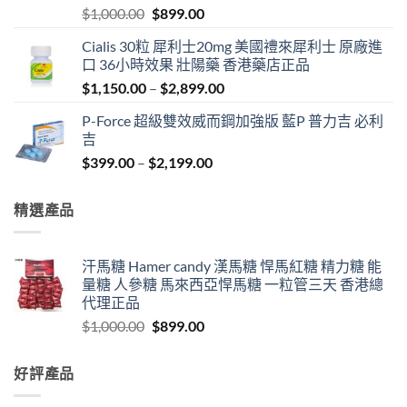
Original
Current
$
1,000.00
$
899.00
price
price
Cialis 30粒 犀利士20mg 美國禮來犀利士 原廠進
was:
is:
口 36小時效果 壯陽藥 香港藥店正品
$1,000.00.
$899.00.
Price
$
1,150.00
–
$
2,899.00
range:
P-Force 超級雙效威而鋼加強版 藍P 普力吉 必利
$1,150.00
吉
through
Price
$
399.00
–
$
2,199.00
$2,899.00
range:
$399.00
精選產品
through
$2,199.00
汗馬糖 Hamer candy 漢馬糖 悍馬紅糖 精力糖 能
量糖 人參糖 馬來西亞悍馬糖 一粒管三天 香港總
代理正品
Original
Current
$
1,000.00
$
899.00
price
price
was:
is:
好評產品
$1,000.00.
$899.00.