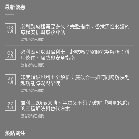
最新優惠
必利勁療程需要多久？完整指南：香港男性必讀的
03
8 月
療程安排與療效評估
在
留言功能已關閉
〈必
利
必利勁可以跟犀利士一起吃嗎？醫師完整解析：併
03
勁
8 月
用條件、風險與安全指南
療
在
留言功能已關閉
程
〈必
需
利
要
印度超級犀利士全解析：雙效合一如何同時解決勃
27
勁
多
7 月
起功能障礙與早洩
可
久？
在
留言功能已關閉
以
完
〈印
跟
整
度
犀
犀利士20mg太強、半顆又不夠？破解「劑量尷尬」
27
指
超
利
7 月
的三種解法與替代方案
南：
級
士
香
在
留言功能已關閉
犀
一
港
〈犀
利
起
男
利
士
吃
性
士
熱點關注
全
嗎？
必
20mg
解
醫