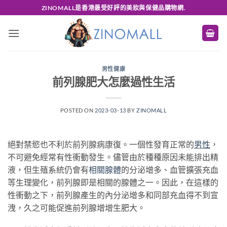
Skip
ZINOMALL是香港最受好評的美妝與保健品購物網.
to
content
男性健康
前列腺肥大怎麼過性生活
POSTED ON
2023-03-13
BY
ZINOMALL
絕對禁慾也不利於前列腺病康復。一個性發育正常的
男性
，
不可避免經常有性衝動發生。儘管由於種種原因未能排出精
液，但生殖系統仍會有
相關腺體
的分泌增多、血管擴張充血
等生理變化，前列腺即是相關的腺體之一。因此，在這樣的
性衝動之下，前列腺產生的內分泌增多和同部充血得不到宣
洩，久之可能促進前列腺增增生肥大。