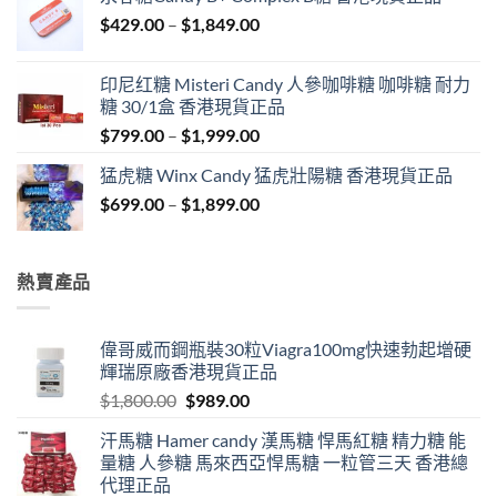
through
Price
$
429.00
–
$
1,849.00
$1,999.00
range:
$429.00
印尼红糖 Misteri Candy 人參咖啡糖 咖啡糖 耐力
through
糖 30/1盒 香港現貨正品
$1,849.00
Price
$
799.00
–
$
1,999.00
range:
猛虎糖 Winx Candy 猛虎壯陽糖 香港現貨正品
$799.00
Price
$
699.00
–
$
1,899.00
through
range:
$1,999.00
$699.00
through
熱賣產品
$1,899.00
偉哥威而鋼瓶裝30粒Viagra100mg快速勃起增硬
輝瑞原廠香港現貨正品
Original
Current
$
1,800.00
$
989.00
price
price
汗馬糖 Hamer candy 漢馬糖 悍馬紅糖 精力糖 能
was:
is:
量糖 人參糖 馬來西亞悍馬糖 一粒管三天 香港總
$1,800.00.
$989.00.
代理正品