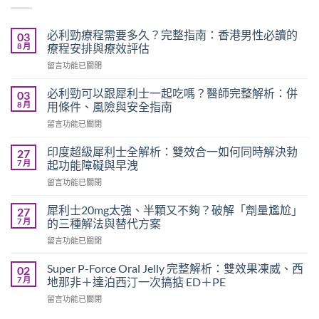
必利勁療程需要多久？完整指南：香港男性必讀的
03
8 月
療程安排與療效評估
在
留言功能已關閉
〈必
利
必利勁可以跟犀利士一起吃嗎？醫師完整解析：併
03
勁
8 月
用條件、風險與安全指南
療
在
留言功能已關閉
程
〈必
需
利
要
印度超級犀利士全解析：雙效合一如何同時解決勃
27
勁
多
7 月
起功能障礙與早洩
可
久？
在
留言功能已關閉
以
完
〈印
跟
整
度
犀
犀利士20mg太強、半顆又不夠？破解「劑量尷尬」
27
指
超
利
7 月
的三種解法與替代方案
南：
級
士
香
在
留言功能已關閉
犀
一
港
〈犀
利
起
男
利
士
Super P-Force Oral Jelly 完整解析：雙效果凍威、西
02
吃
性
士
全
7 月
地那非＋達泊西汀一次搞掂 ED＋PE
嗎？
必
20mg
解
醫
讀
在
留言功能已關閉
太
析：
師
的
〈Super
強、
雙
完
療