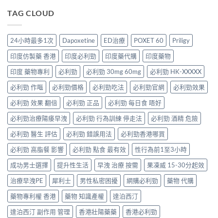
P-
半
效
整
程
Force
TAG CLOUD
顆
合
解
安
Oral
又
一
析：
排
Jelly
不
如
併
與
完
夠？
何
24小時最多1次
Dapoxetine
ED治療
POXET 60
Priligy
用
療
整
破
同
條
效
解
解
時
印度仿製藥 香港
印度必利勁
印度藥代購
印度藥物
件、
評
析：
「劑
解
風
估〉
雙
量
印度 藥物專利
必利勁
必利勁 30mg 60mg
必利勁 HK-XXXXX
決
險
中
效
尷
勃
與
果
必利勁 作嘔
必利勁價格
必利勁吃法
必利勁官網
必利勁效果
尬」
起
安
凍
的
功
全
威、
必利勁 效果 翻倍
必利勁 正品
必利勁 每日食 唔好
三
能
指
西
種
障
南〉
必利勁治療陽痿早洩
必利勁 行為訓練 停走法
必利勁 酒精 危險
地
解
礙
中
那
法
與
必利勁 醫生 評估
必利勁 錯誤用法
必利勁香港哪買
非
與
早
＋
替
洩〉
必利勁 高脂餐 影響
必利勁 點食 最有效
性行為前1至3小時
達
代
中
泊
方
成功男士選擇
提升性生活
早洩 治療 按需
果凍威 15-30分起效
西
案〉
汀
中
治療早洩PE
犀利士
男性私密困擾
網購必利勁
藥物 代購
一
次
藥物專利權 香港
藥物 知識產權
達泊西汀
搞
掂
達泊西汀 副作用 管理
香港壯陽藥藥
香港必利勁
ED