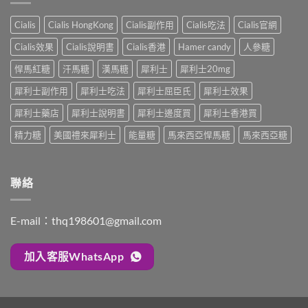
讀
太
析：
師
的
強、
雙
完
Cialis
Cialis HongKong
Cialis副作用
Cialis吃法
Cialis官網
療
半
效
整
程
顆
合
解
Cialis效果
Cialis說明書
Cialis香港
Hamer candy
人參糖
安
又
一
析：
排
不
如
悍馬紅糖
汗馬糖
漢馬糖
犀利士
犀利士20mg
併
與
夠？
何
用
療
破
犀利士副作用
犀利士吃法
犀利士屈臣氏
犀利士效果
同
條
效
解
時
件、
評
「劑
犀利士藥店
犀利士說明書
犀利士邊度買
犀利士香港買
解
風
估〉
量
決
險
中
精力糖
美國禮來犀利士
能量糖
馬來西亞悍馬糖
馬來西亞糖
尷
勃
與
尬」
起
安
的
功
全
三
能
指
聯絡
種
障
南〉
解
礙
中
法
與
與
E-mail：
thq198601@gmail.com
早
替
洩〉
代
中
方
加入客服WhatsApp
案〉
中