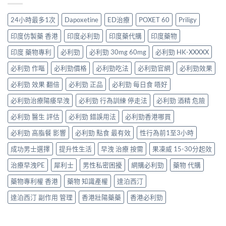
一
析：
排
Jelly
不
如
併
與
完
夠？
何
24小時最多1次
Dapoxetine
ED治療
POXET 60
Priligy
用
療
整
破
同
條
效
解
解
時
印度仿製藥 香港
印度必利勁
印度藥代購
印度藥物
件、
評
析：
「劑
解
風
估〉
雙
量
印度 藥物專利
必利勁
必利勁 30mg 60mg
必利勁 HK-XXXXX
決
險
中
效
尷
勃
與
果
必利勁 作嘔
必利勁價格
必利勁吃法
必利勁官網
必利勁效果
尬」
起
安
凍
的
功
全
威、
必利勁 效果 翻倍
必利勁 正品
必利勁 每日食 唔好
三
能
指
西
種
障
南〉
必利勁治療陽痿早洩
必利勁 行為訓練 停走法
必利勁 酒精 危險
地
解
礙
中
那
法
與
必利勁 醫生 評估
必利勁 錯誤用法
必利勁香港哪買
非
與
早
＋
替
洩〉
必利勁 高脂餐 影響
必利勁 點食 最有效
性行為前1至3小時
達
代
中
泊
方
成功男士選擇
提升性生活
早洩 治療 按需
果凍威 15-30分起效
西
案〉
汀
中
治療早洩PE
犀利士
男性私密困擾
網購必利勁
藥物 代購
一
次
藥物專利權 香港
藥物 知識產權
達泊西汀
搞
掂
達泊西汀 副作用 管理
香港壯陽藥藥
香港必利勁
ED
＋
PE〉