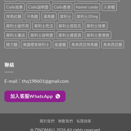
效
整
程
顆
合
解
Cialis效果
Cialis說明書
Cialis香港
Hamer candy
人參糖
安
又
一
析：
排
不
如
悍馬紅糖
汗馬糖
漢馬糖
犀利士
犀利士20mg
併
與
夠？
何
用
療
破
犀利士副作用
犀利士吃法
犀利士屈臣氏
犀利士效果
同
條
效
解
時
件、
評
「劑
犀利士藥店
犀利士說明書
犀利士邊度買
犀利士香港買
解
風
估〉
量
決
險
中
精力糖
美國禮來犀利士
能量糖
馬來西亞悍馬糖
馬來西亞糖
尷
勃
與
尬」
起
安
的
功
全
三
能
指
聯絡
種
障
南〉
解
礙
中
法
與
與
E-mail：
thq198601@gmail.com
早
替
洩〉
代
中
方
加入客服WhatsApp
案〉
中
關於我們
聯繫我們
私隱政策
@ ZINOMALL 2026 All rights reserved.