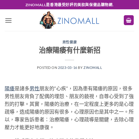
Skip
ZINOMALL是香港最受好評的美妝與保健品購物網.
to
content
男性健康
治療陽痿有什麼新招
POSTED ON
2023-03-16
BY
ZINOMALL
陽痿
是諸多
男性
朋友的“心疾”，因為患有陽痿的原因，很多
男性朋友背負了配偶的埋怨、朋友的藐視，自尊心受到了強
烈的打擊。其實，陽痿的治療，在一定程度上更多的是心理
疏導，造成陽痿的原因有很多，心理原因也是其中之一。所
以，專家告訴患者：治療陽痿，心理疏導是關鍵，去除心理
壓力才能更好地康復。