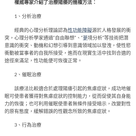
權威專家介紹了治療陽痿的幾種方法：
1、分析治療
經典的心理分析理論認為
性功能障礙
源於人格發展的衝
突，心理分析學家通過“自由聯想”、“
夢
境分析”等技術把潛
意識的衝突、動機和幻想引導到意識領域加以發洩，使性慾
衝動被當事者的自我所接受，進而在現實生活中找到合適的
途徑來滿足，性功能便可恢復正常。
2、催眠治療
該療法比較適合於處理陽痿引起的焦慮症狀，成功地催
眠可使患者獲得對焦慮症狀的控制能力，從而促使其自身能
力的恢復；也可利用催眠使患者無條件接受暗示，改變對性
的原有態度，緩解錯誤的性觀念所致的焦慮症狀。
3、行為治療