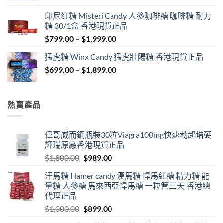
$429.00
印尼红糖 Misteri Candy 人參咖啡糖 咖啡糖 耐力
through
糖 30/1盒 香港現貨正品
$1,849.00
Price
$
799.00
–
$
1,999.00
range:
猛虎糖 Winx Candy 猛虎壯陽糖 香港現貨正品
$799.00
Price
$
699.00
–
$
1,899.00
through
range:
$1,999.00
$699.00
through
熱賣產品
$1,899.00
偉哥威而鋼瓶裝30粒Viagra100mg快速勃起增硬
輝瑞原廠香港現貨正品
Original
Current
$
1,800.00
$
989.00
price
price
汗馬糖 Hamer candy 漢馬糖 悍馬紅糖 精力糖 能
was:
is:
量糖 人參糖 馬來西亞悍馬糖 一粒管三天 香港總
$1,800.00.
$989.00.
代理正品
Original
Current
$
1,000.00
$
899.00
price
price