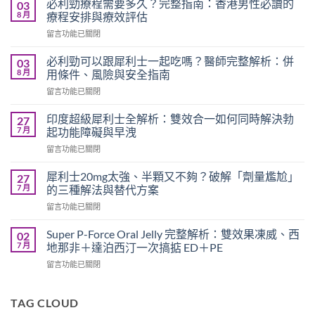
必利勁療程需要多久？完整指南：香港男性必讀的
03
8 月
療程安排與療效評估
在
留言功能已關閉
〈必
利
必利勁可以跟犀利士一起吃嗎？醫師完整解析：併
03
勁
8 月
用條件、風險與安全指南
療
在
留言功能已關閉
程
〈必
需
利
要
印度超級犀利士全解析：雙效合一如何同時解決勃
27
勁
多
7 月
起功能障礙與早洩
可
久？
在
留言功能已關閉
以
完
〈印
跟
整
度
犀
犀利士20mg太強、半顆又不夠？破解「劑量尷尬」
27
指
超
利
7 月
的三種解法與替代方案
南：
級
士
香
在
留言功能已關閉
犀
一
港
〈犀
利
起
男
利
士
Super P-Force Oral Jelly 完整解析：雙效果凍威、西
02
吃
性
士
全
7 月
地那非＋達泊西汀一次搞掂 ED＋PE
嗎？
必
20mg
解
醫
讀
在
留言功能已關閉
太
析：
師
的
〈Super
強、
雙
完
療
P-
半
效
整
程
Force
TAG CLOUD
顆
合
解
安
Oral
又