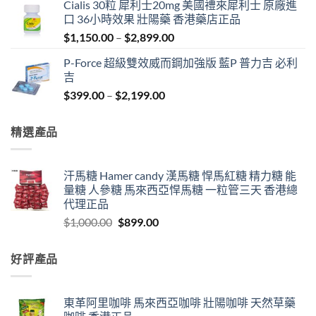
Cialis 30粒 犀利士20mg 美國禮來犀利士 原廠進
was:
is:
口 36小時效果 壯陽藥 香港藥店正品
$1,000.00.
$899.00.
Price
$
1,150.00
–
$
2,899.00
range:
P-Force 超級雙效威而鋼加強版 藍P 普力吉 必利
$1,150.00
吉
through
Price
$
399.00
–
$
2,199.00
$2,899.00
range:
$399.00
精選產品
through
$2,199.00
汗馬糖 Hamer candy 漢馬糖 悍馬紅糖 精力糖 能
量糖 人參糖 馬來西亞悍馬糖 一粒管三天 香港總
代理正品
Original
Current
$
1,000.00
$
899.00
price
price
was:
is:
好評產品
$1,000.00.
$899.00.
東革阿里咖啡 馬來西亞咖啡 壯陽咖啡 天然草藥