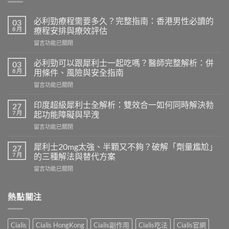
必利勁療程需要多久？完整指南：香港男性必讀的
03
8 月
療程安排與療效評估
在
留言功能已關閉
〈必
利
必利勁可以跟犀利士一起吃嗎？醫師完整解析：併
03
勁
8 月
用條件、風險與安全指南
療
在
留言功能已關閉
程
〈必
需
利
要
印度超級犀利士全解析：雙效合一如何同時解決勃
27
勁
多
7 月
起功能障礙與早洩
可
久？
在
留言功能已關閉
以
完
〈印
跟
整
度
犀
犀利士20mg太強、半顆又不夠？破解「劑量尷尬」
27
指
超
利
7 月
的三種解法與替代方案
南：
級
士
香
在
留言功能已關閉
犀
一
港
〈犀
利
起
男
利
士
吃
性
士
熱點關注
全
嗎？
必
20mg
解
醫
讀
太
析：
師
的
強、
雙
完
Cialis
Cialis HongKong
Cialis副作用
Cialis吃法
Cialis官網
療
半