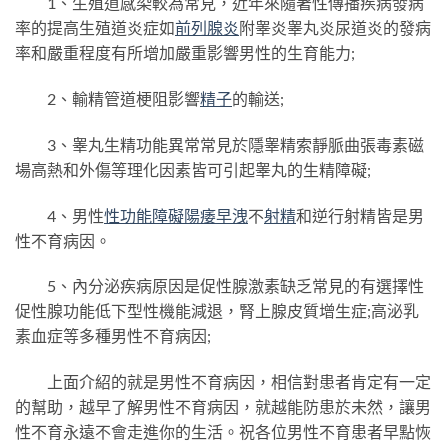
1、生殖道感染較為常見，近年來隨著性傳播疾病發病
率的提高生殖道炎症如
前列腺炎
附睾炎睾丸炎尿道炎的發病
率和嚴重程度有所增加嚴重影響男性的生育能力;
2、輸精管道梗阻影響
精子
的輸送;
3、睾丸生精功能異常常見於隱睾精索靜脈曲張毒素磁
場高熱和外傷等理化因素皆可引起睾丸的生精障礙;
4、男性
性功能障礙
陽痿
早洩
不
射精
和逆行射精皆是男
性不育病因。
5、內分泌疾病原因是促性腺激素缺乏常見的有選擇性
促性腺功能低下型性機能減退，腎上腺皮質增生症;高泌乳
素血症等多種男性不育病因;
上面介紹的就是男性不育病因，相信對患者肯定有一定
的幫助，越早了解男性不育病因，就越能防患於未然，讓男
性不育永遠不會走進你的生活。祝各位男性不育患者早點恢