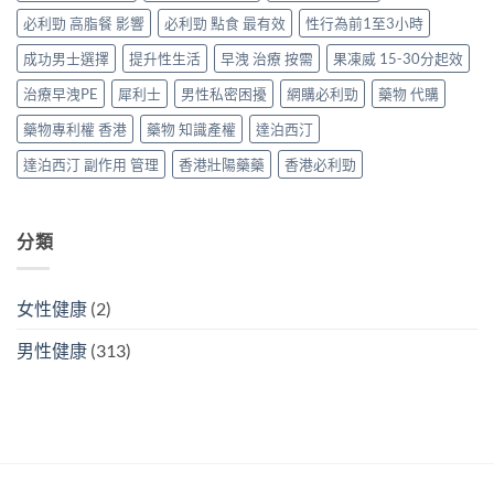
＋
替
洩〉
必利勁 高脂餐 影響
必利勁 點食 最有效
性行為前1至3小時
達
代
中
泊
方
成功男士選擇
提升性生活
早洩 治療 按需
果凍威 15-30分起效
西
案〉
汀
中
治療早洩PE
犀利士
男性私密困擾
網購必利勁
藥物 代購
一
次
藥物專利權 香港
藥物 知識產權
達泊西汀
搞
掂
達泊西汀 副作用 管理
香港壯陽藥藥
香港必利勁
ED
＋
PE〉
中
分類
女性健康
(2)
男性健康
(313)