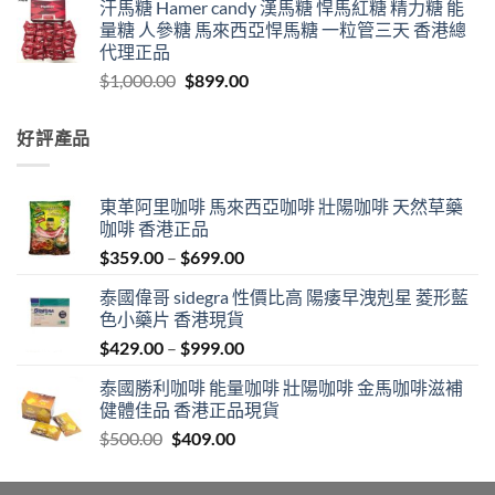
汗馬糖 Hamer candy 漢馬糖 悍馬紅糖 精力糖 能
量糖 人參糖 馬來西亞悍馬糖 一粒管三天 香港總
代理正品
Original
Current
$
1,000.00
$
899.00
price
price
was:
is:
好評產品
$1,000.00.
$899.00.
東革阿里咖啡 馬來西亞咖啡 壯陽咖啡 天然草藥
咖啡 香港正品
Price
$
359.00
–
$
699.00
range:
泰國偉哥 sidegra 性價比高 陽痿早洩剋星 菱形藍
$359.00
色小藥片 香港現貨
through
Price
$
429.00
–
$
999.00
$699.00
range:
泰國勝利咖啡 能量咖啡 壯陽咖啡 金馬咖啡滋補
$429.00
健體佳品 香港正品現貨
through
Original
Current
$
500.00
$
409.00
$999.00
price
price
was:
is: