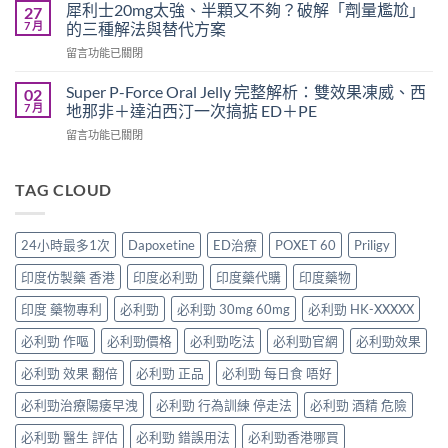
度
犀
犀利士20mg太強、半顆又不夠？破解「劑量尷尬」
27
指
超
利
7 月
的三種解法與替代方案
南：
級
士
香
在
留言功能已關閉
犀
一
港
〈犀
利
起
男
利
士
Super P-Force Oral Jelly 完整解析：雙效果凍威、西
02
吃
性
士
全
7 月
地那非＋達泊西汀一次搞掂 ED＋PE
嗎？
必
20mg
解
醫
讀
在
留言功能已關閉
太
析：
師
的
〈Super
強、
雙
完
療
P-
半
效
整
程
Force
TAG CLOUD
顆
合
解
安
Oral
又
一
析：
排
Jelly
不
如
併
與
完
夠？
何
24小時最多1次
Dapoxetine
ED治療
POXET 60
Priligy
用
療
整
破
同
條
效
解
解
時
印度仿製藥 香港
印度必利勁
印度藥代購
印度藥物
件、
評
析：
「劑
解
風
估〉
雙
量
印度 藥物專利
必利勁
必利勁 30mg 60mg
必利勁 HK-XXXXX
決
險
中
效
尷
勃
與
果
必利勁 作嘔
必利勁價格
必利勁吃法
必利勁官網
必利勁效果
尬」
起
安
凍
的
功
全
威、
必利勁 效果 翻倍
必利勁 正品
必利勁 每日食 唔好
三
能
指
西
種
障
南〉
必利勁治療陽痿早洩
必利勁 行為訓練 停走法
必利勁 酒精 危險
地
解
礙
中
那
法
與
必利勁 醫生 評估
必利勁 錯誤用法
必利勁香港哪買
非
與
早