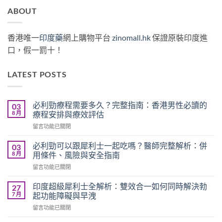
ABOUT
香港唯一
印度藥
網上購物平台
zinomall.hk
保證原裝印度進
口，假一罰十！
LATEST POSTS
必利勁療程需要多久？完整指南：香港男性必讀的
03
8 月
療程安排與療效評估
在
留言功能已關閉
〈必
利
必利勁可以跟犀利士一起吃嗎？醫師完整解析：併
03
勁
8 月
用條件、風險與安全指南
療
在
留言功能已關閉
程
〈必
需
利
要
印度超級犀利士全解析：雙效合一如何同時解決勃
27
勁
多
7 月
起功能障礙與早洩
可
久？
在
留言功能已關閉
以
完
〈印
跟
整