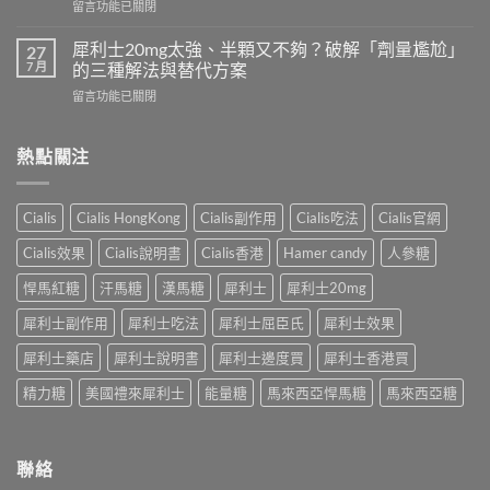
在
留言功能已關閉
以
完
〈印
跟
整
度
犀
犀利士20mg太強、半顆又不夠？破解「劑量尷尬」
27
指
超
利
7 月
的三種解法與替代方案
南：
級
士
香
在
留言功能已關閉
犀
一
港
〈犀
利
起
男
利
士
吃
性
士
熱點關注
全
嗎？
必
20mg
解
醫
讀
太
析：
師
的
強、
雙
完
Cialis
Cialis HongKong
Cialis副作用
Cialis吃法
Cialis官網
療
半
效
整
程
顆
合
解
Cialis效果
Cialis說明書
Cialis香港
Hamer candy
人參糖
安
又
一
析：
排
不
如
悍馬紅糖
汗馬糖
漢馬糖
犀利士
犀利士20mg
併
與
夠？
何
用
療
破
犀利士副作用
犀利士吃法
犀利士屈臣氏
犀利士效果
同
條
效
解
時
件、
評
「劑
犀利士藥店
犀利士說明書
犀利士邊度買
犀利士香港買
解
風
估〉
量
決
險
中
精力糖
美國禮來犀利士
能量糖
馬來西亞悍馬糖
馬來西亞糖
尷
勃
與
尬」
起
安
的
功
全
三
能
指
聯絡
種
障
南〉
解
礙