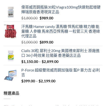
偉哥威而鋼瓶裝30粒Viagra100mg快速勃起增硬
輝瑞原廠香港現貨正品
Original
Current
$
1,800.00
$
989.00
price
price
汗馬糖 Hamer candy 漢馬糖 悍馬紅糖 精力糖 能
was:
is:
量糖 人參糖 馬來西亞悍馬糖 一粒管三天 香港總
$1,800.00.
$989.00.
代理正品
Original
Current
$
1,000.00
$
899.00
price
price
Cialis 30粒 犀利士20mg 美國禮來犀利士 原廠進
was:
is:
口 36小時效果 壯陽藥 香港藥店正品
$1,000.00.
$899.00.
Price
$
1,150.00
–
$
2,899.00
range:
P-Force 超級雙效威而鋼加強版 藍P 普力吉 必利
$1,150.00
吉
through
Price
$
399.00
–
$
2,199.00
$2,899.00
range:
$399.00
精選產品
through
$2,199.00