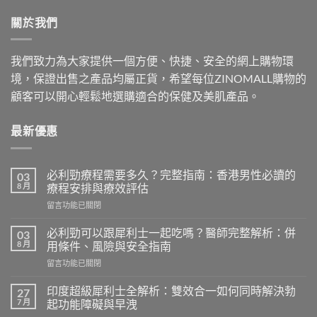
$500.00.
$409.00.
關於我們
我們致力為大家提供一個方便、快捷、安全的網上購物環
境，保證出售之產品均屬正貨，希望每位ZINOMALL購物的
顧客可以開心輕鬆地選購適合的保健及美肌產品。
最新優惠
必利勁療程需要多久？完整指南：香港男性必讀的
03
8 月
療程安排與療效評估
在
留言功能已關閉
〈必
利
必利勁可以跟犀利士一起吃嗎？醫師完整解析：併
03
勁
8 月
用條件、風險與安全指南
療
在
留言功能已關閉
程
〈必
需
利
要
印度超級犀利士全解析：雙效合一如何同時解決勃
27
勁
多
7 月
起功能障礙與早洩
可
久？