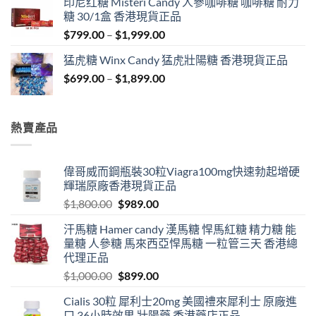
印尼红糖 Misteri Candy 人參咖啡糖 咖啡糖 耐力
through
糖 30/1盒 香港現貨正品
$1,849.00
Price
$
799.00
–
$
1,999.00
range:
猛虎糖 Winx Candy 猛虎壯陽糖 香港現貨正品
$799.00
Price
$
699.00
–
$
1,899.00
through
range:
$1,999.00
$699.00
through
熱賣產品
$1,899.00
偉哥威而鋼瓶裝30粒Viagra100mg快速勃起增硬
輝瑞原廠香港現貨正品
Original
Current
$
1,800.00
$
989.00
price
price
汗馬糖 Hamer candy 漢馬糖 悍馬紅糖 精力糖 能
was:
is:
量糖 人參糖 馬來西亞悍馬糖 一粒管三天 香港總
$1,800.00.
$989.00.
代理正品
Original
Current
$
1,000.00
$
899.00
price
price
Cialis 30粒 犀利士20mg 美國禮來犀利士 原廠進
was:
is:
口 36小時效果 壯陽藥 香港藥店正品