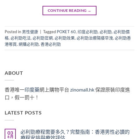
CONTINUE READING
→
Posted in
男性健康
|
Tagged
POXET 60
,
印度必利勁
,
必利勁
,
必利勁價
格
,
必利勁吃法
,
必利勁官網
,
必利勁效果
,
必利勁治療陽痿早洩
,
必利勁香
港哪買
,
網購必利勁
,
香港必利勁
ABOUT
香港唯一
印度藥
網上購物平台
zinomall.hk
保證原裝印度進
口，假一罰十！
LATEST POSTS
必利勁療程需要多久？完整指南：香港男性必讀的
03
8 月
療程安排與療效評估