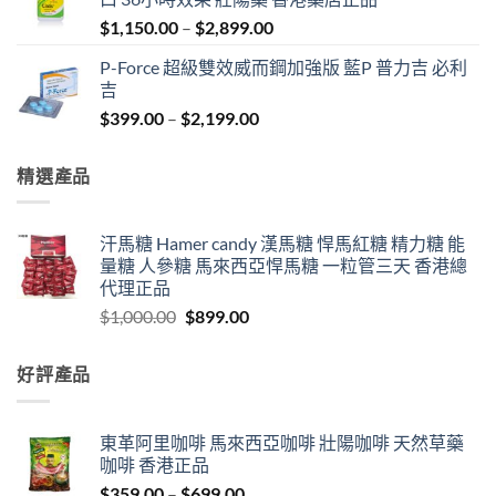
$1,000.00.
$899.00.
Price
$
1,150.00
–
$
2,899.00
range:
P-Force 超級雙效威而鋼加強版 藍P 普力吉 必利
$1,150.00
吉
through
Price
$
399.00
–
$
2,199.00
$2,899.00
range:
$399.00
精選產品
through
$2,199.00
汗馬糖 Hamer candy 漢馬糖 悍馬紅糖 精力糖 能
量糖 人參糖 馬來西亞悍馬糖 一粒管三天 香港總
代理正品
Original
Current
$
1,000.00
$
899.00
price
price
was:
is:
好評產品
$1,000.00.
$899.00.
東革阿里咖啡 馬來西亞咖啡 壯陽咖啡 天然草藥
咖啡 香港正品
Price
$
359.00
–
$
699.00