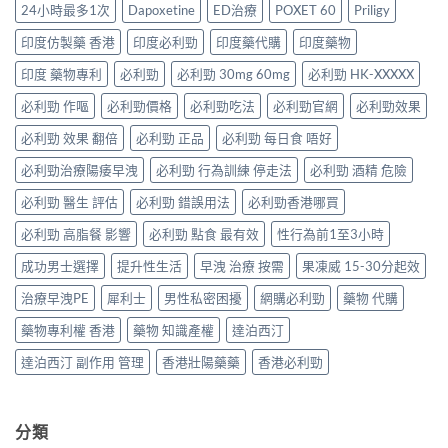
完
夠？
何
24小時最多1次
Dapoxetine
ED治療
POXET 60
Priligy
用
療
整
破
同
條
效
解
解
時
印度仿製藥 香港
印度必利勁
印度藥代購
印度藥物
件、
評
析：
「劑
解
風
估〉
雙
量
印度 藥物專利
必利勁
必利勁 30mg 60mg
必利勁 HK-XXXXX
決
險
中
效
尷
勃
與
果
必利勁 作嘔
必利勁價格
必利勁吃法
必利勁官網
必利勁效果
尬」
起
安
凍
的
功
全
威、
必利勁 效果 翻倍
必利勁 正品
必利勁 每日食 唔好
三
能
指
西
種
障
南〉
必利勁治療陽痿早洩
必利勁 行為訓練 停走法
必利勁 酒精 危險
地
解
礙
中
那
法
與
必利勁 醫生 評估
必利勁 錯誤用法
必利勁香港哪買
非
與
早
＋
替
洩〉
必利勁 高脂餐 影響
必利勁 點食 最有效
性行為前1至3小時
達
代
中
泊
方
成功男士選擇
提升性生活
早洩 治療 按需
果凍威 15-30分起效
西
案〉
汀
中
治療早洩PE
犀利士
男性私密困擾
網購必利勁
藥物 代購
一
次
藥物專利權 香港
藥物 知識產權
達泊西汀
搞
掂
達泊西汀 副作用 管理
香港壯陽藥藥
香港必利勁
ED
＋
PE〉
中
分類