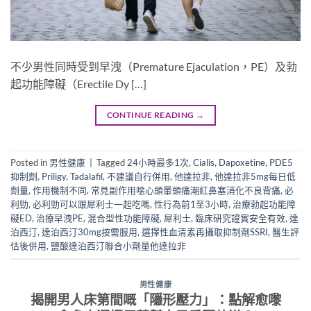
不少男性同時受到早洩（Premature Ejaculation，PE）及勃
起功能障礙（Erectile Dy […]
CONTINUE READING
→
Posted in
男性健康
|
Tagged
24小時最多1次
,
Cialis
,
Dapoxetine
,
PDE5
抑制劑
,
Priligy
,
Tadalafil
,
不建議自行併用
,
他達拉非
,
他達拉非5mg每日低
劑量
,
作用機制不同
,
常見副作用噁心頭暈頭痛潮紅鼻塞消化不良背痛
,
必
利勁
,
必利勁可以跟犀利士一起吃嗎
,
性行為前1至3小時
,
治療勃起功能障
礙ED
,
治療早洩PE
,
混合型性功能障礙
,
犀利士
,
臨床研究證實安全有效
,
達
泊西汀
,
達泊西汀30mg按需服用
,
選擇性血清素再攝取抑制劑SSRI
,
醫生評
估後併用
,
鹽酸達泊西汀聯合小劑量他達拉非
男性健康
揭開男人床第間嘅「隱形壓力」：點解愈嚟