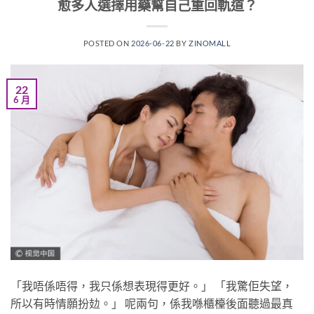
愈多人選擇用藥幫自己重回軌道？
POSTED ON
2026-06-22
BY
ZINOMALL
22
6 月
「我唔係唔得，我只係想表現得更好。」 「我驚佢失望，
所以有時情願扮攰。」 呢兩句，係我喺櫃檯後面聽過最真