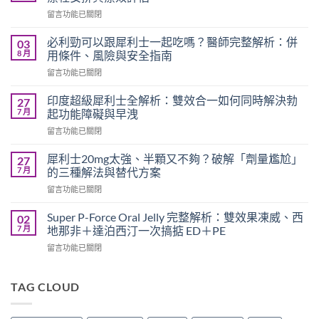
在
留言功能已關閉
〈必
利
必利勁可以跟犀利士一起吃嗎？醫師完整解析：併
03
勁
8 月
用條件、風險與安全指南
療
在
留言功能已關閉
程
〈必
需
利
要
印度超級犀利士全解析：雙效合一如何同時解決勃
27
勁
多
7 月
起功能障礙與早洩
可
久？
在
留言功能已關閉
以
完
〈印
跟
整
度
犀
犀利士20mg太強、半顆又不夠？破解「劑量尷尬」
27
指
超
利
7 月
的三種解法與替代方案
南：
級
士
香
在
留言功能已關閉
犀
一
港
〈犀
利
起
男
利
士
Super P-Force Oral Jelly 完整解析：雙效果凍威、西
02
吃
性
士
全
7 月
地那非＋達泊西汀一次搞掂 ED＋PE
嗎？
必
20mg
解
醫
讀
在
留言功能已關閉
太
析：
師
的
〈Super
強、
雙
完
療
P-
半
效
整
程
Force
TAG CLOUD
顆
合
解
安
Oral
又
一
析：
排
Jelly
不
如
併
與