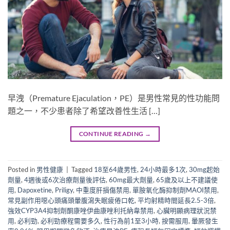
早洩（Premature Ejaculation，PE）是男性常見的性功能問
題之一，不少患者除了希望改善性生活 […]
CONTINUE READING
→
Posted in
男性健康
|
Tagged
18至64歲男性
,
24小時最多1次
,
30mg起始
劑量
,
4週後或6次治療劑量後評估
,
60mg最大劑量
,
65歲及以上不建議使
用
,
Dapoxetine
,
Priligy
,
中重度肝損傷禁用
,
單胺氧化酶抑制劑MAOI禁用
,
常見副作用噁心頭痛頭暈腹瀉失眠疲倦口乾
,
平均射精時間延長2.5-3倍
,
強效CYP3A4抑制劑酮康唑伊曲康唑利托納韋禁用
,
心臟明顯病理狀況禁
用
,
必利勁
,
必利勁療程需要多久
,
性行為前1至3小時
,
按需服用
,
暈厥發生