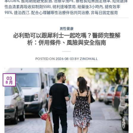
率0.06%
,
服用期間避免飲酒
,
治療早洩PE
,
療程長短無固定標準
,
短效選擇
性血清素再吸收抑制劑SSRI
,
硫利達嗪禁用
,
給藥後3小時內
,
總有效率
98%
,
達泊西汀
,
配合心理輔導性治療伴侶共同治療
,
非每日固定服用
男性健康
必利勁可以跟犀利士一起吃嗎？醫師完整解
析：併用條件、風險與安全指南
POSTED ON
2026-08-03
BY
ZINOMALL
03
8 月