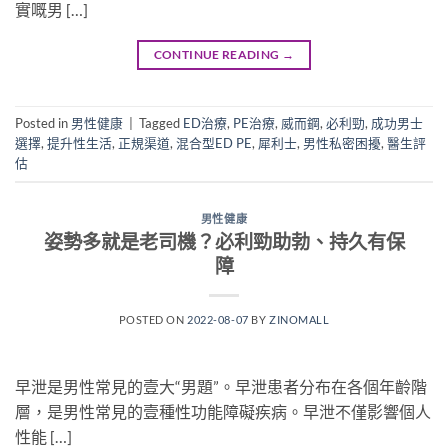
實嘅男 […]
CONTINUE READING
→
Posted in
男性健康
|
Tagged
ED治療
,
PE治療
,
威而鋼
,
必利勁
,
成功男士
選擇
,
提升性生活
,
正規渠道
,
混合型ED PE
,
犀利士
,
男性私密困擾
,
醫生評
估
男性健康
姿勢多就是老司機？必利勁助勃、持久有保
障
POSTED ON
2022-08-07
BY
ZINOMALL
早泄是男性常見的壹大“男題”。早泄患者分布在各個年齡階
層，是男性常見的壹種性功能障礙疾病。早泄不僅影響個人
性能 […]