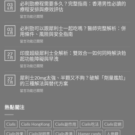
必利勁療程需要多久？完整指南：香港男性必讀的
03
8 月
療程安排與療效評估
在
留言功能已關閉
〈必
利
必利勁可以跟犀利士一起吃嗎？醫師完整解析：併
03
勁
8 月
用條件、風險與安全指南
療
在
留言功能已關閉
程
〈必
需
利
要
印度超級犀利士全解析：雙效合一如何同時解決勃
27
勁
多
7 月
起功能障礙與早洩
可
久？
在
留言功能已關閉
以
完
〈印
跟
整
度
犀
犀利士20mg太強、半顆又不夠？破解「劑量尷尬」
27
指
超
利
7 月
的三種解法與替代方案
南：
級
士
香
在
留言功能已關閉
犀
一
港
〈犀
利
起
男
利
士
吃
性
士
熱點關注
全
嗎？
必
20mg
解
醫
讀
太
析：
師
的
強、
雙
完
Cialis
Cialis HongKong
Cialis副作用
Cialis吃法
Cialis官網
療
半
效
整
程
顆
合
解
Cialis效果
Cialis說明書
Cialis香港
Hamer candy
人參糖
安