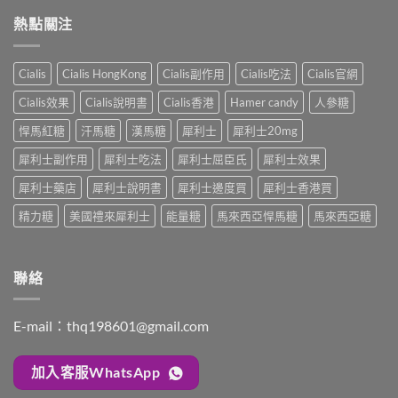
利
士
吃
性
士
熱點關注
全
嗎？
必
20mg
解
醫
讀
太
析：
師
的
強、
雙
完
Cialis
Cialis HongKong
Cialis副作用
Cialis吃法
Cialis官網
療
半
效
整
程
顆
合
解
Cialis效果
Cialis說明書
Cialis香港
Hamer candy
人參糖
安
又
一
析：
排
不
如
悍馬紅糖
汗馬糖
漢馬糖
犀利士
犀利士20mg
併
與
夠？
何
用
療
破
犀利士副作用
犀利士吃法
犀利士屈臣氏
犀利士效果
同
條
效
解
時
件、
評
「劑
犀利士藥店
犀利士說明書
犀利士邊度買
犀利士香港買
解
風
估〉
量
決
險
中
精力糖
美國禮來犀利士
能量糖
馬來西亞悍馬糖
馬來西亞糖
尷
勃
與
尬」
起
安
的
功
全
三
能
指
聯絡
種
障
南〉
解
礙
中
法
與
與
E-mail：
thq198601@gmail.com
早
替
洩〉
代
中
方
加入客服WhatsApp
案〉
中