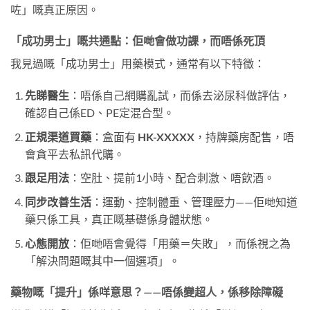
咗」嘅真正原因。
「成功男士」嘅共通點：佢哋會做功課，而唔係死頂
我見過嘅「成功男士」用藥模式，通常有以下特徵：
先睇醫生
：唔係自己網購亂試，而係去泌尿科做評估，
確認自己係ED、PE定混合型。
正規渠道買藥
：盒面有
HK-XXXXX
，持牌藥房配售，唔
會貪平去私訊代購。
跟足用法
：空肚、提前1小時、配合刺激、唔飲酒。
同步改善生活
：運動、控制體重、管理壓力——佢哋知道
藥只係工具，真正嘅基礎係身體狀態。
心態開放
：佢哋唔會覺得「用藥＝失敗」，而係視之為
「解決問題嘅其中一個選項」。
藥物嘅「提升」係咩意思？——唔係變超人，係移除障礙