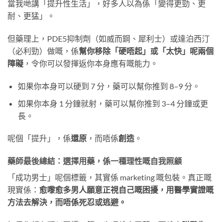
當我哋講「提升性生活」，好多人以為係「變得更勁、更
耐、更猛」。
但藥理上，PDE5抑制劑（如威而鋼、犀利士）或達泊西汀
（必利勁）做嘅，係
幫你移除「硬唔起」或「太快」呢兩個
障礙
，令你可以發揮返你本身應有嘅能力。
如果你本身可以硬到 7 分，藥可以幫你推到 8–9 分。
如果你本身 1 分鐘就射，藥可以幫你推到 3–4 分鐘或更
長。
呢個「提升」，係
還原
，而唔係
創造
。
藥師最後總結：選擇用藥，係一種理性嘅自我照顧
「成功男士」呢個標籤，其實係 marketing 嘅包裝。真正嘅
現實係：
愈嚟愈多男人願意正視自己嘅困擾，用醫學實證嘅
方法去解決，而唔係死忍或逃避。