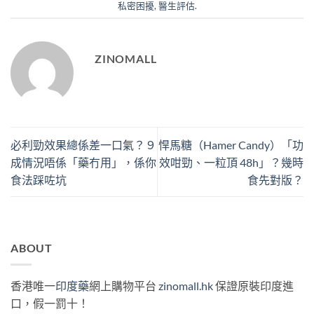
私密困擾
,
醫生評估
.
ZINOMALL
必利勁效果總係差一口氣？９
悍馬糖（Hamer Candy）「功
成情況唔係「藥冇用」，係你
效咁勁、一粒頂 48h」？幾時
食法踩咗坑
食先對版？
ABOUT
香港唯一
印度藥
網上購物平台
zinomall.hk
保證原裝印度進
口，假一罰十！