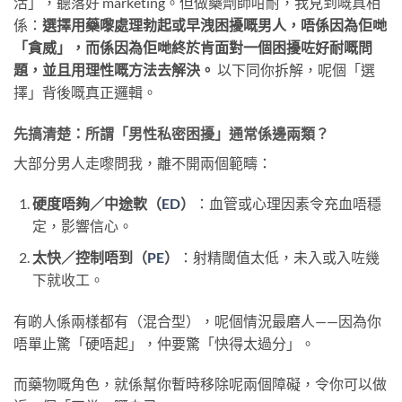
活」，聽落好 marketing。但做藥劑師咁耐，我見到嘅真相
係：
選擇用藥嚟處理勃起或早洩困擾嘅男人，唔係因為佢哋
「貪威」，而係因為佢哋終於肯面對一個困擾咗好耐嘅問
題，並且用理性嘅方法去解決。
​ 以下同你拆解，呢個「選
擇」背後嘅真正邏輯。
先搞清楚：所謂「男性私密困擾」通常係邊兩類？
大部分男人走嚟問我，離不開兩個範疇：
硬度唔夠／中途軟（
ED
）
：血管或心理因素令充血唔穩
定，影響信心。
太快／控制唔到（
PE
）
：射精閾值太低，未入或入咗幾
下就收工。
有啲人係兩樣都有（混合型），呢個情況最磨人——因為你
唔單止驚「硬唔起」，仲要驚「快得太過分」。
而藥物嘅角色，就係幫你暫時移除呢兩個障礙，令你可以做