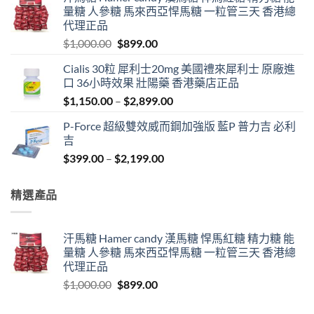
was:
is:
量糖 人參糖 馬來西亞悍馬糖 一粒管三天 香港總
$1,800.00.
$989.00.
代理正品
Original
Current
$
1,000.00
$
899.00
price
price
Cialis 30粒 犀利士20mg 美國禮來犀利士 原廠進
was:
is:
口 36小時效果 壯陽藥 香港藥店正品
$1,000.00.
$899.00.
Price
$
1,150.00
–
$
2,899.00
range:
P-Force 超級雙效威而鋼加強版 藍P 普力吉 必利
$1,150.00
吉
through
Price
$
399.00
–
$
2,199.00
$2,899.00
range:
$399.00
精選產品
through
$2,199.00
汗馬糖 Hamer candy 漢馬糖 悍馬紅糖 精力糖 能
量糖 人參糖 馬來西亞悍馬糖 一粒管三天 香港總
代理正品
Original
Current
$
1,000.00
$
899.00
price
price
was:
is: