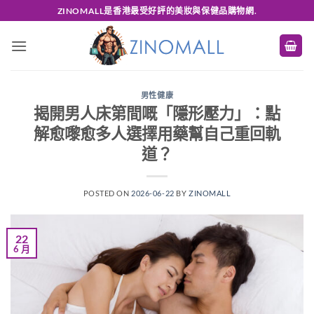
Skip
ZINOMALL是香港最受好評的美妝與保健品購物網.
to
content
男性健康
揭開男人床第間嘅「隱形壓力」：點
解愈嚟愈多人選擇用藥幫自己重回軌
道？
POSTED ON
2026-06-22
BY
ZINOMALL
22
6 月