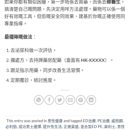
如果你都有類似困擾，第一步唔係去買藥，而係去
睇醫生
。
搞清楚自己嘅問題，先決定用咩方法處理。藥物可以係一個
好有效嘅工具，但佢嘅安全同效果，建基於你嘅正確使用同
專業指導。
最穩陣嘅做法
：
去泌尿科做一次評估。
攞處方，去持牌藥房配藥（盒面有
HK-XXXXX
）。
跟足指示用藥，同步改善生活習慣。
定期覆診，檢討進度。
This entry was posted in
男性健康
and tagged
ED治療
,
PE治療
,
威而鋼
,
必利勁
,
成功男士選擇
,
提升性生活
,
正規渠道
,
混合型ED PE
,
犀利士
,
男性