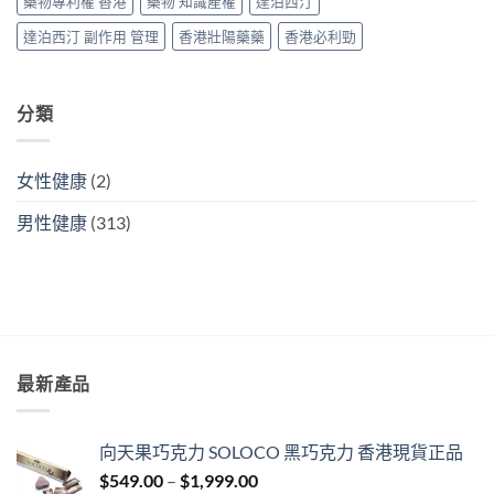
藥物專利權 香港
藥物 知識產權
達泊西汀
搞
掂
達泊西汀 副作用 管理
香港壯陽藥藥
香港必利勁
ED
＋
PE〉
中
分類
女性健康
(2)
男性健康
(313)
最新產品
向天果巧克力 SOLOCO 黑巧克力 香港現貨正品
Price
$
549.00
–
$
1,999.00