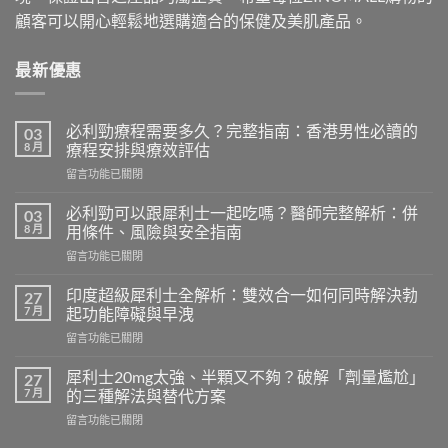
顧客可以開心輕鬆地選購適合的保健及美肌產品。
最新優惠
必利勁療程需要多久？完整指南：香港男性必讀的
03
8 月
療程安排與療效評估
在
留言功能已關閉
〈必
利
必利勁可以跟犀利士一起吃嗎？醫師完整解析：併
03
勁
8 月
用條件、風險與安全指南
療
在
留言功能已關閉
程
〈必
需
利
要
印度超級犀利士全解析：雙效合一如何同時解決勃
27
勁
多
7 月
起功能障礙與早洩
可
久？
在
留言功能已關閉
以
完
〈印
跟
整
度
犀
犀利士20mg太強、半顆又不夠？破解「劑量尷尬」
27
指
超
利
7 月
的三種解法與替代方案
南：
級
士
香
在
留言功能已關閉
犀
一
港
〈犀
利
起
男