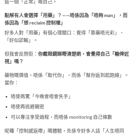
返一個「正常」嘅自己。
點解有人會選擇「用藥」？——唔係因為「唔夠 man」，而
係因為「想 reclaim 控制權」
好多人對「用藥」有個心理關口：覺得「靠藥唔光彩」、
「好似認輸」。
但我會反問佢：
你戴眼鏡睇嘢清楚啲，會覺得自己「輸俾近
視」嗎？
藥物嘅價值，唔係「取代你」，而係「幫你返到起跑線」。
當你：
唔使再驚「今晚會唔會失手」
唔使再逃避親密
可以專注享受過程，而唔係 monitoring 自己條數
呢種「控制感返嚟」嘅體驗，先係令好多人話「人生唔同