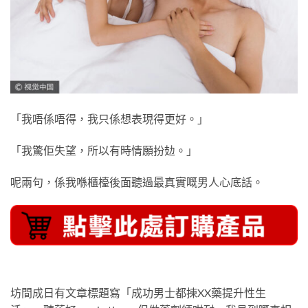
「我唔係唔得，我只係想表現得更好。」
「我驚佢失望，所以有時情願扮攰。」
呢兩句，係我喺櫃檯後面聽過最真實嘅男人心底話。
坊間成日有文章標題寫「成功男士都揀XX藥提升性生