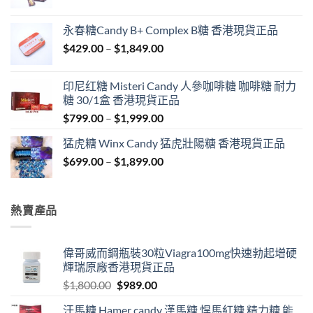
range:
$549.00
永春糖Candy B+ Complex B糖 香港現貨正品
through
Price
$
429.00
–
$
1,849.00
$1,999.00
range:
$429.00
印尼红糖 Misteri Candy 人參咖啡糖 咖啡糖 耐力
through
糖 30/1盒 香港現貨正品
$1,849.00
Price
$
799.00
–
$
1,999.00
range:
猛虎糖 Winx Candy 猛虎壯陽糖 香港現貨正品
$799.00
Price
$
699.00
–
$
1,899.00
through
range:
$1,999.00
$699.00
through
熱賣產品
$1,899.00
偉哥威而鋼瓶裝30粒Viagra100mg快速勃起增硬
輝瑞原廠香港現貨正品
Original
Current
$
1,800.00
$
989.00
price
price
汗馬糖 Hamer candy 漢馬糖 悍馬紅糖 精力糖 能