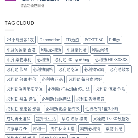
20mg
解
醫
讀
在
留言功能已關閉
太
析：
師
的
〈Super
強、
雙
完
療
P-
半
效
整
程
Force
TAG CLOUD
顆
合
解
安
Oral
又
一
析：
排
Jelly
不
如
併
與
完
夠？
何
24小時最多1次
Dapoxetine
ED治療
POXET 60
Priligy
用
療
整
破
同
條
效
解
解
時
印度仿製藥 香港
印度必利勁
印度藥代購
印度藥物
件、
評
析：
「劑
解
風
估〉
雙
量
印度 藥物專利
必利勁
必利勁 30mg 60mg
必利勁 HK-XXXXX
決
險
中
效
尷
勃
與
果
必利勁 作嘔
必利勁價格
必利勁吃法
必利勁官網
必利勁效果
尬」
起
安
凍
的
功
全
威、
必利勁 效果 翻倍
必利勁 正品
必利勁 每日食 唔好
三
能
指
西
種
障
南〉
必利勁治療陽痿早洩
必利勁 行為訓練 停走法
必利勁 酒精 危險
地
解
礙
中
那
法
與
必利勁 醫生 評估
必利勁 錯誤用法
必利勁香港哪買
非
與
早
＋
替
洩〉
必利勁 高脂餐 影響
必利勁 點食 最有效
性行為前1至3小時
達
代
中
泊
方
成功男士選擇
提升性生活
早洩 治療 按需
果凍威 15-30分起效
西
案〉
汀
中
治療早洩PE
犀利士
男性私密困擾
網購必利勁
藥物 代購
一
次