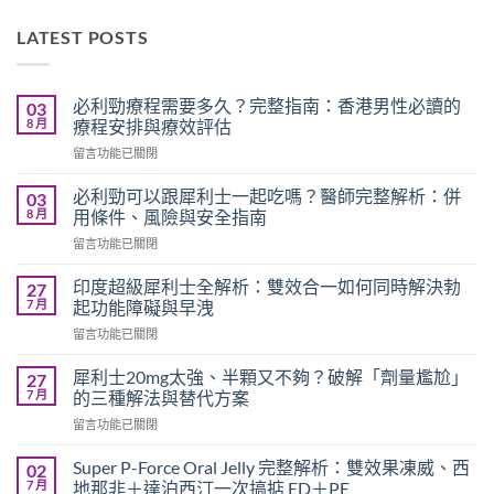
LATEST POSTS
必利勁療程需要多久？完整指南：香港男性必讀的
03
8 月
療程安排與療效評估
在
留言功能已關閉
〈必
利
必利勁可以跟犀利士一起吃嗎？醫師完整解析：併
03
勁
8 月
用條件、風險與安全指南
療
在
留言功能已關閉
程
〈必
需
利
要
印度超級犀利士全解析：雙效合一如何同時解決勃
27
勁
多
7 月
起功能障礙與早洩
可
久？
在
留言功能已關閉
以
完
〈印
跟
整
度
犀
犀利士20mg太強、半顆又不夠？破解「劑量尷尬」
27
指
超
利
7 月
的三種解法與替代方案
南：
級
士
香
在
留言功能已關閉
犀
一
港
〈犀
利
起
男
利
士
Super P-Force Oral Jelly 完整解析：雙效果凍威、西
02
吃
性
士
全
7 月
地那非＋達泊西汀一次搞掂 ED＋PE
嗎？
必