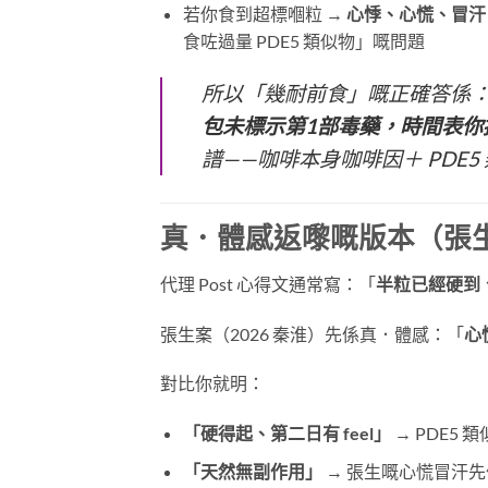
若你食到超標嗰粒 →
心悸、心慌、冒汗
食咗過量 PDE5 類似物」嘅問題
所以「幾耐前食」嘅正確答係
包未標示第1部毒藥，時間表你控
譜——咖啡本身咖啡因＋ PDE5
真．體感返嚟嘅版本（張生
代理 Post 心得文通常寫：「
半粒已經硬到、
張生案（2026 秦淮）先係真．體感：「
心
對比你就明：
「硬得起、第二日有 feel」
​ → PDE
「天然無副作用」
​ → 張生嘅心慌冒