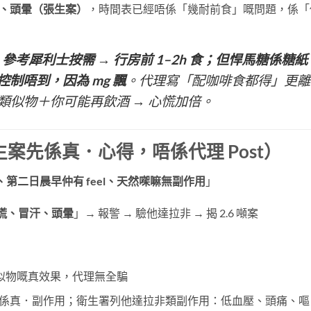
、頭暈（張生案）
，時間表已經唔係「幾耐前食」嘅問題，係「
：
參考犀利士按需 → 行房前 1–2h 食；但悍馬糖係糖紙
制唔到，因為 mg 飄
。代理寫「配咖啡食都得」更離
 類似物＋你可能再飲酒 → 心慌加倍。
案先係真．心得，唔係代理 Post）
第二日晨早仲有 feel、天然㗎嘛無副作用
」
慌、冒汗、頭暈
」→ 報警 → 驗他達拉非 → 揭 2.6 噸案
5 類似物嘅真效果，代理無全騙
汗先係真．副作用；衛生署列他達拉非類副作用：低血壓、頭痛、嘔