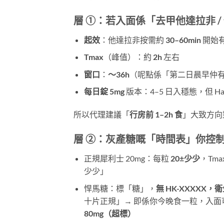
層 ①：若入面係「去甲他達拉非 
起效
：他達拉非按需約
30–60min
​ 開
Tmax
（峰值）：約
2h
​ 左右
窗口
：
～36h
（呢點係「第二日晨早仲有 
每日錠 5mg
​ 版本：4–5 日入穩態，但 
所以代理建議「
行房前 1–2h 食
」大致方向
層 ②：灰產糖嘅「時間表」你控制唔
正規犀利士 20mg：每粒
20±少少
，Tm
少少」
悍馬糖：標「糖」，
無 HK-XXXX
十片正規」→ 即係你今晚食一粒，入面
80mg（超標）