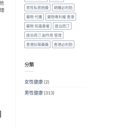
其他
男性私密困擾
網購必利勁
代理
藥物 代購
藥物專利權 香港
藥物 知識產權
達泊西汀
達泊西汀 副作用 管理
香港壯陽藥藥
香港必利勁
分類
女性健康
(2)
男性健康
(313)
到