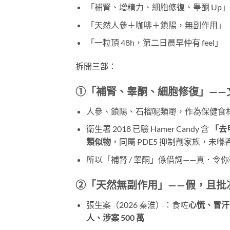
「補腎、增精力、細胞修復、睾酮 Up」
「天然人參＋咖啡＋鎖陽，無副作用」
「一粒頂 48h，第二日晨早仲有 feel」
拆開三部：
①「補腎、睾酮、細胞修復」——
人參、鎖陽、石榴呢類嘢，作為保健食材
衛生署 2018 已驗 Hamer Candy 含
「去甲
類似物
，同屬 PDE5 抑制劑家族，未喺
所以「補腎 / 睾酮」係借詞——真．令
②「天然無副作用」——假，且批
張生案（2026 秦淮）：食咗
心慌、冒汗
人、涉案 500 萬