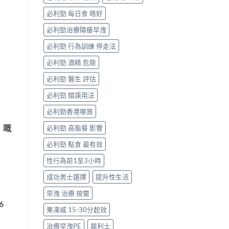
一
次
必利勁 每日食 唔好
搞
掂
必利勁治療陽痿早洩
ED
＋
必利勁 行為訓練 停走法
PE〉
必利勁 酒精 危險
中
必利勁 醫生 評估
必利勁 錯誤用法
必利勁香港哪買
）嘅
必利勁 高脂餐 影響
必利勁 點食 最有效
性行為前1至3小時
成功男士選擇
提升性生活
早洩 治療 按需
6
果凍威 15-30分起效
治療早洩PE
犀利士