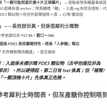
到「一顆可能相當於幾十片正規藥片」
​ → 呢點係悍馬糖最毒過
0 起碼有個 anchor；悍馬糖標「糖」，入面 mg 你完全唔知，
E5 類似物＋你另外飲嘅咖啡＋酒 → 心悸/暈加倍
eel」——長效部份真，但係借犀利士嘅勢
參考他達拉非
≈17.5h，窗口～36h
個係 PDE5 長效藥嘅特性，唔係「人參糖」嘅功
「天然補腎嘅持續感」，語言偽術
譯：
入面係未標示嘅 PDE5 類似物（去甲他達拉非為
非），所以硬得起、第二日有 feel 係真；但「補腎/
「一顆頂幾十片」先係真正危險。
參考犀利士時間表，但灰產糖你控制唔