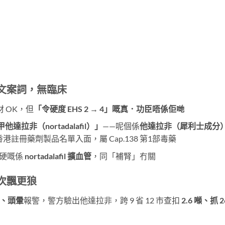
文案詞，無臨床
 OK，但
「令硬度 EHS 2 → 4」嘅真．功臣唔係佢哋
他達拉非（nortadalafil）」
——呢個係
他達拉非（犀利士成分
香港註冊藥劑製品名單入面，屬 Cap.138 第1部毒藥
你硬嘅係
nortadalafil 擴血管
，同「補腎」冇關
次飄更狼
、頭暈
報警，警方驗出他達拉非，跨 9 省 12 市查扣
2.6 噸、抓 2