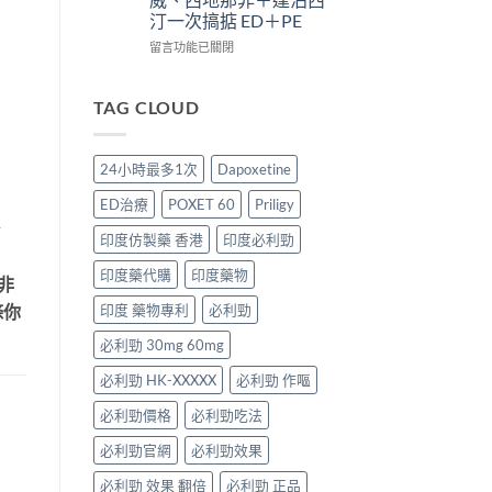
療
析：
效
太
汀一次搞掂 ED＋PE
效
併
合
強、
評
用
一
半
在
留言功能已關閉
估〉
條
如
顆
〈Super
中
件、
何
又
P-
風
同
不
Force
TAG CLOUD
險
時
夠？
Oral
與
解
破
Jelly
安
決
解
完
24小時最多1次
Dapoxetine
全
勃
「劑
整
指
起
量
解
ED治療
POXET 60
Priligy
南〉
功
尷
析：
話
中
能
尬」
雙
印度仿製藥 香港
印度必利勁
障
的
效
礙
三
果
印度藥代購
印度藥物
非
與
種
凍
早
解
威、
條你
印度 藥物專利
必利勁
洩〉
法
西
中
必利勁 30mg 60mg
與
地
替
那
必利勁 HK-XXXXX
必利勁 作嘔
代
非
方
＋
必利勁價格
必利勁吃法
案〉
達
中
泊
必利勁官網
必利勁效果
西
汀
必利勁 效果 翻倍
必利勁 正品