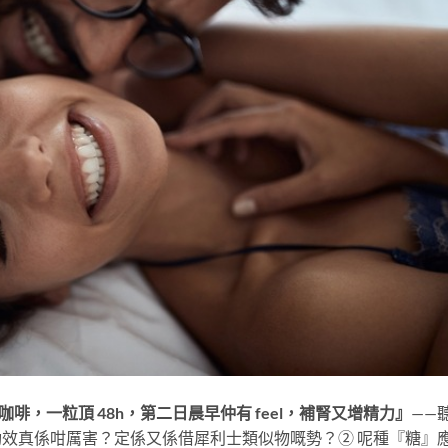
咖啡，一粒頂 48h，第二日晨早仲有 feel，補腎又增精力』
——
 功效真係咁厲害？定係又係借犀利士類似物嘅勢？② 呢種『糖』