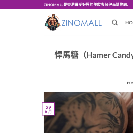
Skip
ZINOMALL是香港最受好評的美妝與保健品購物網.
to
content
HO
悍馬糖（Hamer Ca
PO
29
6 月