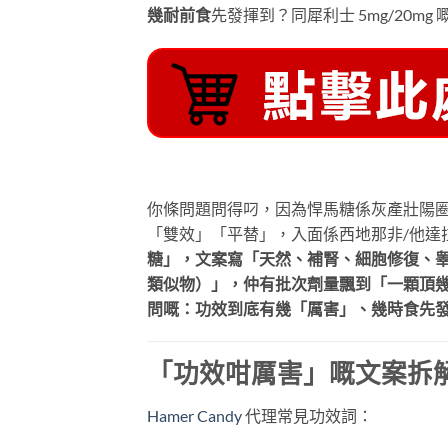
幾耐前食
先發揮到？同犀利士 5mg/20m
你條問題問得叼，因為悍馬糖係灰產壯陽圈最「偽」嘅
「雙效」「平替」，入面係西地那非/他達
糖」，文案寫「天然、補腎、細胞修復、睾酮 U
類似物）」，仲有批次劑量飄到「一顆頂
問嘅：功效到底有幾「厲害」、幾時食先
「功效咁厲害」嘅文案拆解：
Hamer Candy
代理常見功效詞：