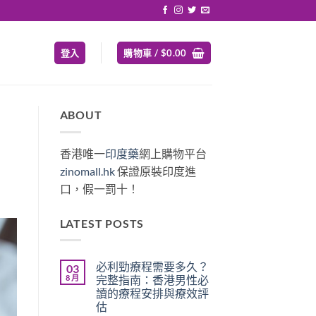
登入
購物車 /
$
0.00
ABOUT
香港唯一
印度藥
網上購物平台
zinomall.hk
保證原裝印度進
口，假一罰十！
LATEST POSTS
必利勁療程需要多久？
03
8 月
完整指南：香港男性必
讀的療程安排與療效評
估