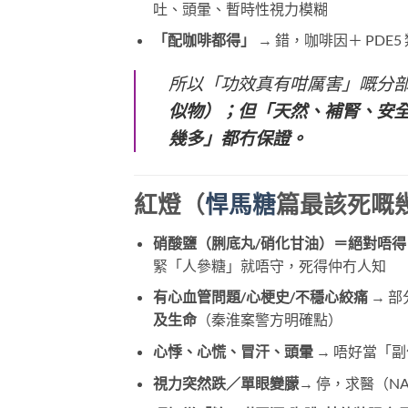
吐、頭暈、暫時性視力模糊
「配咖啡都得」
​ → 錯，咖啡因＋ PD
所以「功效真有咁厲害」嘅分
似物）；但「天然、補腎、安
幾多」都冇保證。
紅燈（
悍馬糖
篇最該死嘅
硝酸鹽（脷底丸/硝化甘油）＝絕對唔得
緊「人參糖」就唔守，死得仲冇人知
有心血管問題/心梗史/不穩心絞痛
​ →
及生命
（秦淮案警方明確點）
心悸、心慌、冒汗、頭暈
​ → 唔好當
視力突然跌／單眼變朦
→ 停，求醫（N