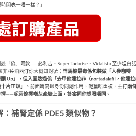
g 嘅時間表一唔一樣？」
款——必利吉、Super Tadarise、Vidalista 至少坦白
拉非/達泊西汀你大概知對號；
悍馬糖最毒係包裝做「人參咖啡
p」，但入面驗過係「去甲他達拉非（nortadalafil，他達拉
幾十片正規」
。前面篇寫過身份同副作用，呢篇唔重複，主打
兩
發揮——呢兩條擺喺灰產糖上面，答案同你想嘅唔同
。
補腎定係 PDE5 類似物？