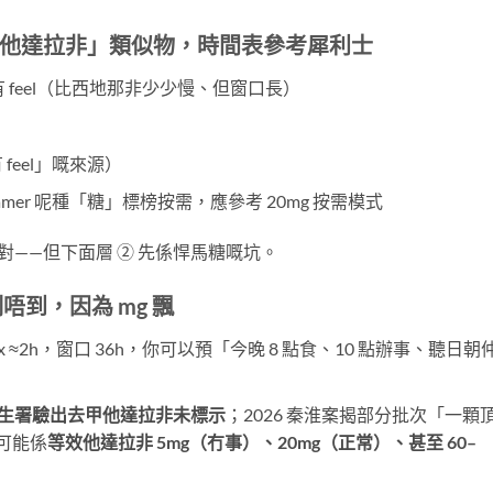
/ 他達拉非」類似物，時間表參考犀利士
始有 feel（比西地那非少少慢、但窗口長）
feel」嘅來源）
Hamer 呢種「糖」標榜按需，應參考 20mg 按需模式
對——但下面層 ② 先係悍馬糖嘅坑。
到，因為 mg 飄
ax ≈2h，窗口 36h，你可以預「今晚 8 點食、10 點辦事、聽日朝
X，衛生署驗出去甲他達拉非未標示
；2026 秦淮案揭部分批次「一顆
可能係
等效他達拉非 5mg（冇事）、20mg（正常）、甚至 60–