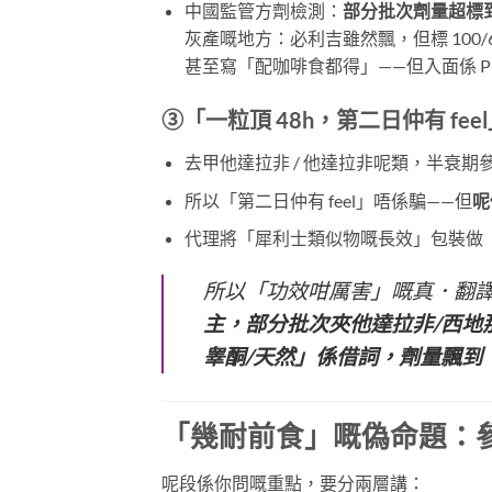
中國監管方劑檢測：
部分批次劑量超標
灰產嘅地方：必利吉雖然飄，但標 100/6
甚至寫「配咖啡食都得」——但入面係 PD
③「一粒頂 48h，第二日仲有 f
去甲他達拉非 / 他達拉非呢類，半衰期
所以「第二日仲有 feel」唔係騙——但
呢
代理將「犀利士類似物嘅長效」包裝做
所以「功效咁厲害」嘅真．翻
主，部分批次夾他達拉非/西地那
睾酮/天然」係借詞，劑量飄到
「幾耐前食」嘅偽命題：
呢段係你問嘅重點，要分兩層講：