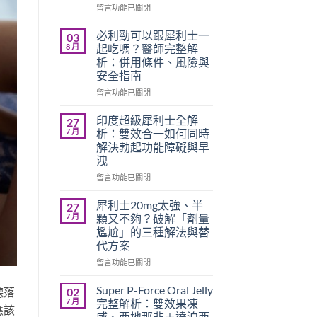
在
留言功能已關閉
〈必
利
必利勁可以跟犀利士一
03
勁
8 月
起吃嗎？醫師完整解
療
析：併用條件、風險與
程
安全指南
需
要
在
留言功能已關閉
多
〈必
久？
利
印度超級犀利士全解
27
完
勁
7 月
析：雙效合一如何同時
整
可
解決勃起功能障礙與早
指
以
洩
南：
跟
香
犀
在
留言功能已關閉
港
利
〈印
男
士
度
犀利士20mg太強、半
27
性
一
超
7 月
顆又不夠？破解「劑量
必
起
級
尷尬」的三種解法與替
讀
吃
犀
代方案
的
嗎？
利
療
醫
士
在
留言功能已關閉
程
師
全
〈犀
安
完
解
利
Super P-Force Oral Jelly
聽落
02
排
整
析：
士
7 月
完整解析：雙效果凍
應該
與
解
雙
20mg
威、西地那非＋達泊西