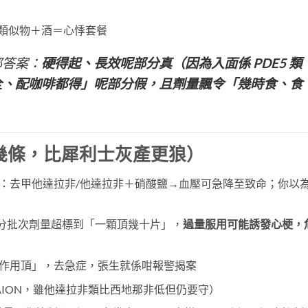
E5 類似物＋酒＝心悸套餐
部答案：
硬得起、長效呢部分真（因為入面係 PDE5 類
全、配咖啡都得」呢部分假，且劑量飄令「幾時食、食
幾條，比犀利士灰產更狼）
：去甲他達拉非/他達拉非＋硝酸鹽→血壓可急降至致命；你以
 部分批次劑量超標到「一顆頂幾十片」，
過量服用可能誘發心梗，
「副作用頂」，去急症，張生就係咁報警揭案
AION，雖他達拉非類比西地那非低但仍要守）