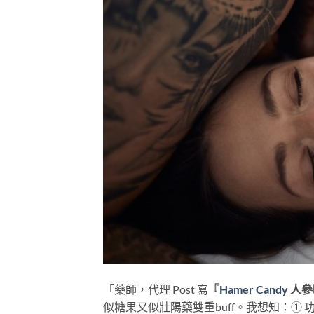
「藥師，代理 Post 寫
『
Hamer Candy
人參
似糖果又似壯陽藥雙重buff。我想知：①