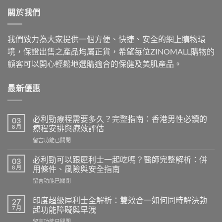
$500.00.
$409.00.
關於我們
我們致力為大家提供一個方便、快捷、安全的網上購物環
境，保證出售之產品均屬正貨，希望每位ZINOMALL購物的
顧客可以開心輕鬆地選購適合的保健及美肌產品。
最新優惠
必利勁療程需要多久？完整指南：香港男性必讀的
03
8 月
療程安排與療效評估
在
留言功能已關閉
〈必
利
必利勁可以跟犀利士一起吃嗎？醫師完整解析：併
03
勁
8 月
用條件、風險與安全指南
療
在
留言功能已關閉
程
〈必
需
利
要
印度超級犀利士全解析：雙效合一如何同時解決勃
27
勁
多
7 月
起功能障礙與早洩
可
久？
在
留言功能已關閉