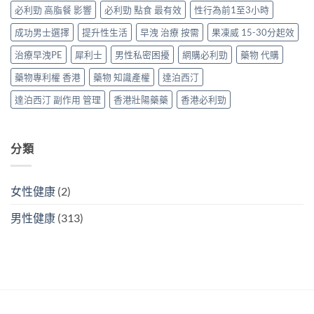
＋
替
洩〉
必利勁 高脂餐 影響
必利勁 點食 最有效
性行為前1至3小時
達
代
中
泊
方
成功男士選擇
提升性生活
早洩 治療 按需
果凍威 15-30分起效
西
案〉
汀
中
治療早洩PE
犀利士
男性私密困擾
網購必利勁
藥物 代購
一
次
藥物專利權 香港
藥物 知識產權
達泊西汀
搞
掂
達泊西汀 副作用 管理
香港壯陽藥藥
香港必利勁
ED
＋
PE〉
中
分類
女性健康
(2)
男性健康
(313)