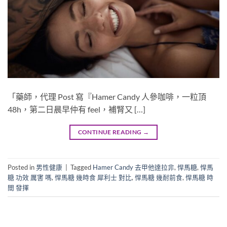
「藥師，代理 Post 寫『Hamer Candy 人參咖啡，一粒頂
48h，第二日晨早仲有 feel，補腎又 […]
CONTINUE READING
→
Posted in
男性健康
|
Tagged
Hamer Candy 去甲他達拉非
,
悍馬糖
,
悍馬
糖 功效 厲害 嗎
,
悍馬糖 幾時食 犀利士 對比
,
悍馬糖 幾耐前食
,
悍馬糖 時
間 發揮