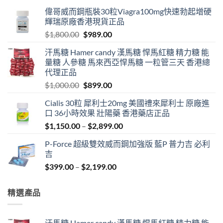
偉哥威而鋼瓶裝30粒Viagra100mg快速勃起增硬
輝瑞原廠香港現貨正品
Original
Current
$
1,800.00
$
989.00
price
price
汗馬糖 Hamer candy 漢馬糖 悍馬紅糖 精力糖 能
was:
is:
量糖 人參糖 馬來西亞悍馬糖 一粒管三天 香港總
$1,800.00.
$989.00.
代理正品
Original
Current
$
1,000.00
$
899.00
price
price
Cialis 30粒 犀利士20mg 美國禮來犀利士 原廠進
was:
is:
口 36小時效果 壯陽藥 香港藥店正品
$1,000.00.
$899.00.
Price
$
1,150.00
–
$
2,899.00
range:
P-Force 超級雙效威而鋼加強版 藍P 普力吉 必利
$1,150.00
吉
through
Price
$
399.00
–
$
2,199.00
$2,899.00
range:
$399.00
精選產品
through
$2,199.00
汗馬糖 Hamer candy 漢馬糖 悍馬紅糖 精力糖 能