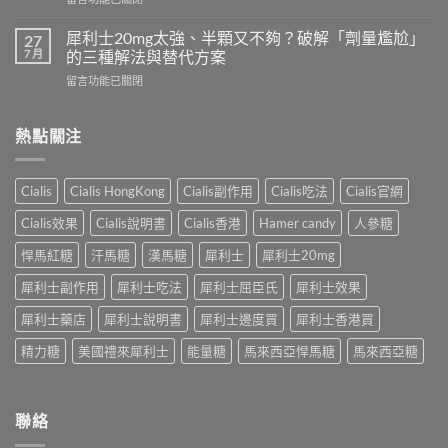
以
完
〈印
跟
整
度
犀
犀利士20mg太強、半顆又不夠？破解「劑量尷尬」
27
指
超
利
7 月
的三種解法與替代方案
南：
級
士
香
在
留言功能已關閉
犀
一
港
〈犀
利
起
男
利
士
吃
性
士
熱點關注
全
嗎？
必
20mg
解
醫
讀
太
析：
師
的
強、
雙
完
Cialis
Cialis HongKong
Cialis副作用
Cialis吃法
Cialis官網
療
半
效
整
程
顆
合
解
Cialis效果
Cialis說明書
Cialis香港
Hamer candy
人參糖
安
又
一
析：
排
不
如
悍馬紅糖
汗馬糖
漢馬糖
犀利士
犀利士20mg
併
與
夠？
何
用
療
破
犀利士副作用
犀利士吃法
犀利士屈臣氏
犀利士效果
同
條
效
解
時
件、
評
「劑
犀利士藥店
犀利士說明書
犀利士邊度買
犀利士香港買
解
風
估〉
量
決
險
中
精力糖
美國禮來犀利士
能量糖
馬來西亞悍馬糖
馬來西亞糖
尷
勃
與
尬」
起
安
的
功
全
三
能
指
聯絡
種
障
南〉
解
礙
中