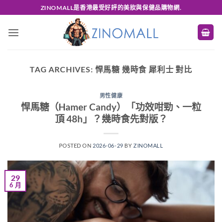
Skip
ZINOMALL是香港最受好評的美妝與保健品購物網.
to
content
TAG ARCHIVES:
悍馬糖 幾時食 犀利士 對比
男性健康
悍馬糖（Hamer Candy）「功效咁勁、一粒
頂 48h」？幾時食先對版？
POSTED ON
2026-06-29
BY
ZINOMALL
29
6 月