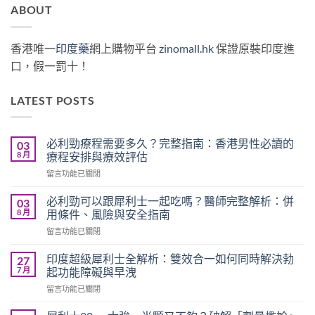
ABOUT
香港唯一
印度藥
網上購物平台
zinomall.hk
保證原裝印度進
口，假一罰十！
LATEST POSTS
必利勁療程需要多久？完整指南：香港男性必讀的
03
8 月
療程安排與療效評估
在
留言功能已關閉
〈必
利
必利勁可以跟犀利士一起吃嗎？醫師完整解析：併
03
勁
8 月
用條件、風險與安全指南
療
在
留言功能已關閉
程
〈必
需
利
要
印度超級犀利士全解析：雙效合一如何同時解決勃
27
勁
多
7 月
起功能障礙與早洩
可
久？
在
留言功能已關閉
以
完
〈印
跟
整
度
犀