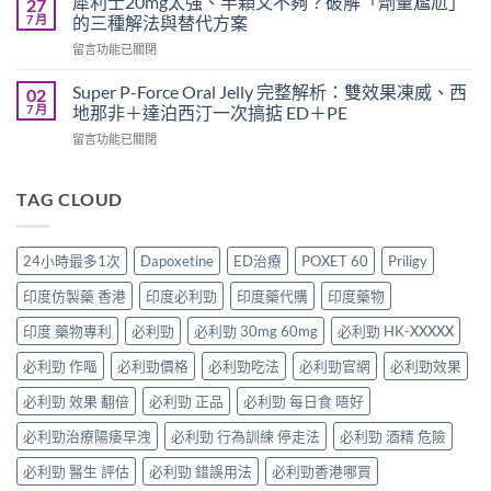
犀利士20mg太強、半顆又不夠？破解「劑量尷尬」
27
指
超
利
7 月
的三種解法與替代方案
南：
級
士
香
在
留言功能已關閉
犀
一
港
〈犀
利
起
男
利
士
Super P-Force Oral Jelly 完整解析：雙效果凍威、西
02
吃
性
士
全
7 月
地那非＋達泊西汀一次搞掂 ED＋PE
嗎？
必
20mg
解
醫
讀
在
留言功能已關閉
太
析：
師
的
〈Super
強、
雙
完
療
P-
半
效
整
程
Force
TAG CLOUD
顆
合
解
安
Oral
又
一
析：
排
Jelly
不
如
併
與
完
夠？
何
24小時最多1次
Dapoxetine
ED治療
POXET 60
Priligy
用
療
整
破
同
條
效
解
解
時
印度仿製藥 香港
印度必利勁
印度藥代購
印度藥物
件、
評
析：
「劑
解
風
估〉
雙
量
印度 藥物專利
必利勁
必利勁 30mg 60mg
必利勁 HK-XXXXX
決
險
中
效
尷
勃
與
果
必利勁 作嘔
必利勁價格
必利勁吃法
必利勁官網
必利勁效果
尬」
起
安
凍
的
功
全
威、
必利勁 效果 翻倍
必利勁 正品
必利勁 每日食 唔好
三
能
指
西
種
障
南〉
必利勁治療陽痿早洩
必利勁 行為訓練 停走法
必利勁 酒精 危險
地
解
礙
中
那
法
與
必利勁 醫生 評估
必利勁 錯誤用法
必利勁香港哪買
非
與
早