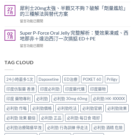
〈印
跟
整
度
犀
犀利士20mg太強、半顆又不夠？破解「劑量尷尬」
27
指
超
利
7 月
的三種解法與替代方案
南：
級
士
香
在
留言功能已關閉
犀
一
港
〈犀
利
起
男
利
士
Super P-Force Oral Jelly 完整解析：雙效果凍威、西
02
吃
性
士
全
7 月
地那非＋達泊西汀一次搞掂 ED＋PE
嗎？
必
20mg
解
醫
讀
在
留言功能已關閉
太
析：
師
的
〈Super
強、
雙
完
療
P-
半
效
整
程
Force
TAG CLOUD
顆
合
解
安
Oral
又
一
析：
排
Jelly
不
如
併
與
完
夠？
何
24小時最多1次
Dapoxetine
ED治療
POXET 60
Priligy
用
療
整
破
同
條
效
解
解
時
印度仿製藥 香港
印度必利勁
印度藥代購
印度藥物
件、
評
析：
「劑
解
風
估〉
雙
量
印度 藥物專利
必利勁
必利勁 30mg 60mg
必利勁 HK-XXXXX
決
險
中
效
尷
勃
與
果
必利勁 作嘔
必利勁價格
必利勁吃法
必利勁官網
必利勁效果
尬」
起
安
凍
的
功
全
威、
必利勁 效果 翻倍
必利勁 正品
必利勁 每日食 唔好
三
能
指
西
種
障
南〉
必利勁治療陽痿早洩
必利勁 行為訓練 停走法
必利勁 酒精 危險
地
解
礙
中
那
法
與