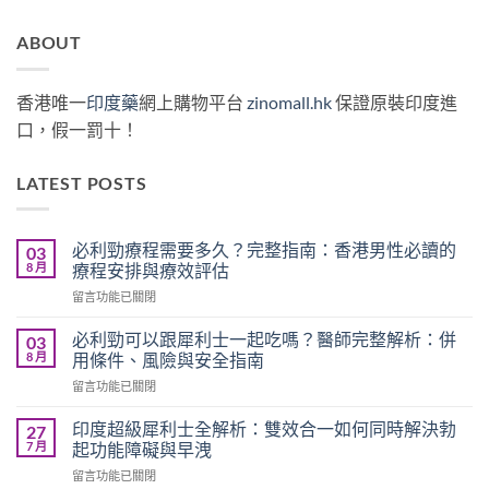
ABOUT
香港唯一
印度藥
網上購物平台
zinomall.hk
保證原裝印度進
口，假一罰十！
LATEST POSTS
必利勁療程需要多久？完整指南：香港男性必讀的
03
8 月
療程安排與療效評估
在
留言功能已關閉
〈必
利
必利勁可以跟犀利士一起吃嗎？醫師完整解析：併
03
勁
8 月
用條件、風險與安全指南
療
在
留言功能已關閉
程
〈必
需
利
要
印度超級犀利士全解析：雙效合一如何同時解決勃
27
勁
多
7 月
起功能障礙與早洩
可
久？
在
留言功能已關閉
以
完