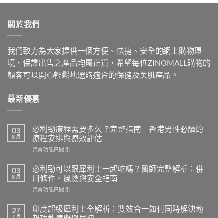
was:
is:
$500.00.
$409.00.
關於我們
我們致力為大家提供一個方便、快捷、安全的網上購物環
境，保證出售之產品均屬正貨，希望每位ZINOMALL購物的
顧客可以開心輕鬆地選購適合的保健及美肌產品。
最新優惠
必利勁療程需要多久？完整指南：香港男性必讀的
03
8 月
療程安排與療效評估
在
留言功能已關閉
〈必
利
必利勁可以跟犀利士一起吃嗎？醫師完整解析：併
03
勁
8 月
用條件、風險與安全指南
療
在
留言功能已關閉
程
〈必
需
利
要
印度超級犀利士全解析：雙效合一如何同時解決勃
27
勁
多
7 月
起功能障礙與早洩