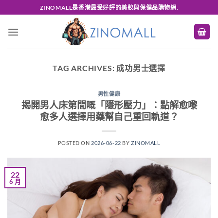
Skip
ZINOMALL是香港最受好評的美妝與保健品購物網.
to
content
TAG ARCHIVES:
成功男士選擇
男性健康
揭開男人床第間嘅「隱形壓力」：點解愈嚟
愈多人選擇用藥幫自己重回軌道？
POSTED ON
2026-06-22
BY
ZINOMALL
22
6 月