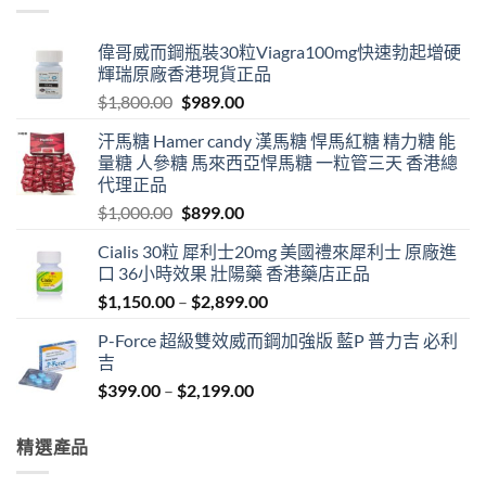
偉哥威而鋼瓶裝30粒Viagra100mg快速勃起增硬
輝瑞原廠香港現貨正品
Original
Current
$
1,800.00
$
989.00
price
price
汗馬糖 Hamer candy 漢馬糖 悍馬紅糖 精力糖 能
was:
is:
量糖 人參糖 馬來西亞悍馬糖 一粒管三天 香港總
$1,800.00.
$989.00.
代理正品
Original
Current
$
1,000.00
$
899.00
price
price
Cialis 30粒 犀利士20mg 美國禮來犀利士 原廠進
was:
is:
口 36小時效果 壯陽藥 香港藥店正品
$1,000.00.
$899.00.
Price
$
1,150.00
–
$
2,899.00
range:
P-Force 超級雙效威而鋼加強版 藍P 普力吉 必利
$1,150.00
吉
through
Price
$
399.00
–
$
2,199.00
$2,899.00
range:
$399.00
精選產品
through
$2,199.00