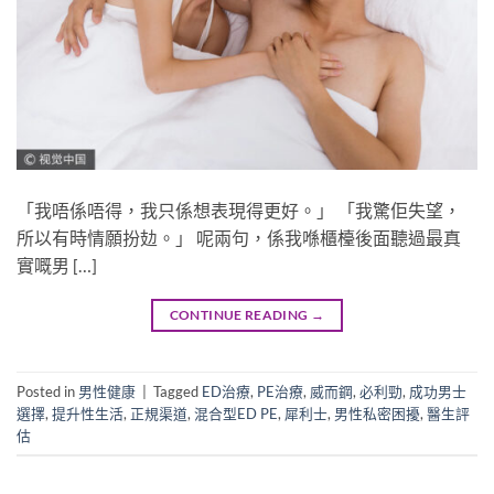
「我唔係唔得，我只係想表現得更好。」 「我驚佢失望，
所以有時情願扮攰。」 呢兩句，係我喺櫃檯後面聽過最真
實嘅男 […]
CONTINUE READING
→
Posted in
男性健康
|
Tagged
ED治療
,
PE治療
,
威而鋼
,
必利勁
,
成功男士
選擇
,
提升性生活
,
正規渠道
,
混合型ED PE
,
犀利士
,
男性私密困擾
,
醫生評
估