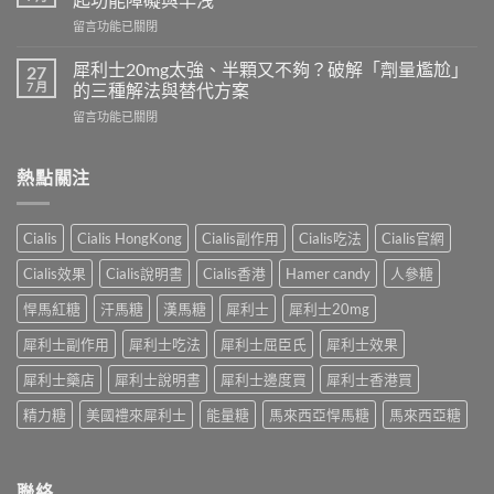
可
久？
在
留言功能已關閉
以
完
〈印
跟
整
度
犀
犀利士20mg太強、半顆又不夠？破解「劑量尷尬」
27
指
超
利
7 月
的三種解法與替代方案
南：
級
士
香
在
留言功能已關閉
犀
一
港
〈犀
利
起
男
利
士
吃
性
士
熱點關注
全
嗎？
必
20mg
解
醫
讀
太
析：
師
的
強、
雙
完
Cialis
Cialis HongKong
Cialis副作用
Cialis吃法
Cialis官網
療
半
效
整
程
顆
合
解
Cialis效果
Cialis說明書
Cialis香港
Hamer candy
人參糖
安
又
一
析：
排
不
如
悍馬紅糖
汗馬糖
漢馬糖
犀利士
犀利士20mg
併
與
夠？
何
用
療
破
犀利士副作用
犀利士吃法
犀利士屈臣氏
犀利士效果
同
條
效
解
時
件、
評
「劑
犀利士藥店
犀利士說明書
犀利士邊度買
犀利士香港買
解
風
估〉
量
決
險
中
精力糖
美國禮來犀利士
能量糖
馬來西亞悍馬糖
馬來西亞糖
尷
勃
與
尬」
起
安
的
功
全
三
能
指
聯絡
種
障