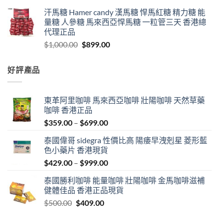
汗馬糖 Hamer candy 漢馬糖 悍馬紅糖 精力糖 能
量糖 人參糖 馬來西亞悍馬糖 一粒管三天 香港總
代理正品
Original
Current
$
1,000.00
$
899.00
price
price
was:
is:
好評產品
$1,000.00.
$899.00.
東革阿里咖啡 馬來西亞咖啡 壯陽咖啡 天然草藥
咖啡 香港正品
Price
$
359.00
–
$
699.00
range:
泰國偉哥 sidegra 性價比高 陽痿早洩剋星 菱形藍
$359.00
色小藥片 香港現貨
through
Price
$
429.00
–
$
999.00
$699.00
range:
泰國勝利咖啡 能量咖啡 壯陽咖啡 金馬咖啡滋補
$429.00
健體佳品 香港正品現貨
through
Original
Current
$
500.00
$
409.00
$999.00
price
price