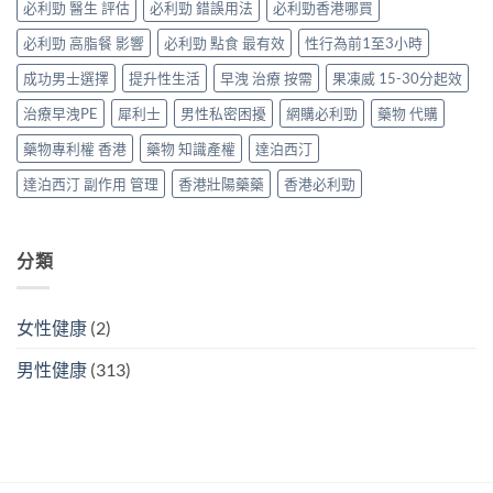
必利勁 醫生 評估
必利勁 錯誤用法
必利勁香港哪買
非
與
早
＋
替
洩〉
必利勁 高脂餐 影響
必利勁 點食 最有效
性行為前1至3小時
達
代
中
泊
方
成功男士選擇
提升性生活
早洩 治療 按需
果凍威 15-30分起效
西
案〉
汀
中
治療早洩PE
犀利士
男性私密困擾
網購必利勁
藥物 代購
一
次
藥物專利權 香港
藥物 知識產權
達泊西汀
搞
掂
達泊西汀 副作用 管理
香港壯陽藥藥
香港必利勁
ED
＋
PE〉
中
分類
女性健康
(2)
男性健康
(313)