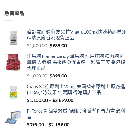
$699.00
through
熱賣產品
$1,899.00
偉哥威而鋼瓶裝30粒Viagra100mg快速勃起增硬
輝瑞原廠香港現貨正品
Original
Current
$
1,800.00
$
989.00
price
price
汗馬糖 Hamer candy 漢馬糖 悍馬紅糖 精力糖 能
was:
is:
量糖 人參糖 馬來西亞悍馬糖 一粒管三天 香港總
$1,800.00.
$989.00.
代理正品
Original
Current
$
1,000.00
$
899.00
price
price
Cialis 30粒 犀利士20mg 美國禮來犀利士 原廠進
was:
is:
口 36小時效果 壯陽藥 香港藥店正品
$1,000.00.
$899.00.
Price
$
1,150.00
–
$
2,899.00
range:
P-Force 超級雙效威而鋼加強版 藍P 普力吉 必利
$1,150.00
吉
through
Price
$
399.00
–
$
2,199.00
$2,899.00
range: