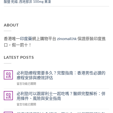
酸鹽 死線
,
西地那非 100mg 果凍
ABOUT
香港唯一
印度藥
網上購物平台
zinomall.hk
保證原裝印度進
口，假一罰十！
LATEST POSTS
必利勁療程需要多久？完整指南：香港男性必讀的
03
8 月
療程安排與療效評估
在
留言功能已關閉
〈必
利
必利勁可以跟犀利士一起吃嗎？醫師完整解析：併
03
勁
8 月
用條件、風險與安全指南
療
在
留言功能已關閉
程
〈必
需
利