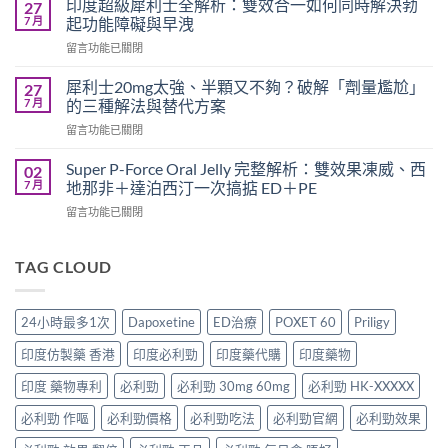
要
印度超級犀利士全解析：雙效合一如何同時解決勃
27
勁
多
7 月
起功能障礙與早洩
可
久？
在
留言功能已關閉
以
完
〈印
跟
整
度
犀
犀利士20mg太強、半顆又不夠？破解「劑量尷尬」
27
指
超
利
7 月
的三種解法與替代方案
南：
級
士
香
在
留言功能已關閉
犀
一
港
〈犀
利
起
男
利
士
Super P-Force Oral Jelly 完整解析：雙效果凍威、西
02
吃
性
士
全
7 月
地那非＋達泊西汀一次搞掂 ED＋PE
嗎？
必
20mg
解
醫
讀
在
留言功能已關閉
太
析：
師
的
〈Super
強、
雙
完
療
P-
半
效
整
程
Force
TAG CLOUD
顆
合
解
安
Oral
又
一
析：
排
Jelly
不
如
併
與
完
夠？
何
24小時最多1次
Dapoxetine
ED治療
POXET 60
Priligy
用
療
整
破
同
條
效
解
解
時
印度仿製藥 香港
印度必利勁
印度藥代購
印度藥物
件、
評
析：
「劑
解
風
估〉
雙
量
印度 藥物專利
必利勁
必利勁 30mg 60mg
必利勁 HK-XXXXX
決
險
中
效
尷
勃
與
果
必利勁 作嘔
必利勁價格
必利勁吃法
必利勁官網
必利勁效果
尬」
起
安
凍
的
功
全