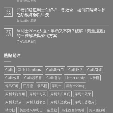
留言功能已關閉
程
〈必
需
利
要
印度超級犀利士全解析：雙效合一如何同時解決勃
27
勁
多
7 月
起功能障礙與早洩
可
久？
在
留言功能已關閉
以
完
〈印
跟
整
度
犀
犀利士20mg太強、半顆又不夠？破解「劑量尷尬」
27
指
超
利
7 月
的三種解法與替代方案
南：
級
士
香
在
留言功能已關閉
犀
一
港
〈犀
利
起
男
利
士
吃
性
士
熱點關注
全
嗎？
必
20mg
解
醫
讀
太
析：
師
的
強、
雙
完
Cialis
Cialis HongKong
Cialis副作用
Cialis吃法
Cialis官網
療
半
效
整
程
顆
合
解
Cialis效果
Cialis說明書
Cialis香港
Hamer candy
人參糖
安
又
一
析：
排
不
如
悍馬紅糖
汗馬糖
漢馬糖
犀利士
犀利士20mg
併
與
夠？
何
用
療
破
犀利士副作用
犀利士吃法
犀利士屈臣氏
犀利士效果
同
條
效
解
時
件、
評
「劑
犀利士藥店
犀利士說明書
犀利士邊度買
犀利士香港買
解
風
估〉
量
決
險
中
精力糖
美國禮來犀利士
能量糖
馬來西亞悍馬糖
馬來西亞糖
尷
勃
與