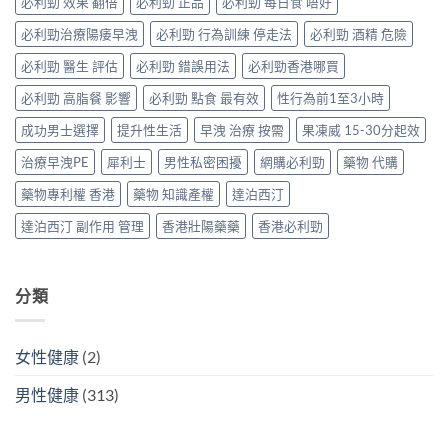
威、
必利勁 效果 翻倍
必利勁 正品
必利勁 每日食 唔好
三
能
指
西
種
障
南〉
必利勁治療陽痿早洩
必利勁 行為訓練 停走法
必利勁 酒精 危險
地
解
礙
中
那
法
與
必利勁 醫生 評估
必利勁 錯誤用法
必利勁香港哪買
非
與
早
＋
替
洩〉
必利勁 高脂餐 影響
必利勁 點食 最有效
性行為前1至3小時
達
代
中
泊
方
成功男士選擇
提升性生活
早洩 治療 按需
果凍威 15-30分起效
西
案〉
汀
中
治療早洩PE
犀利士
男性私密困擾
網購必利勁
藥物 代購
一
次
藥物專利權 香港
藥物 知識產權
達泊西汀
搞
掂
達泊西汀 副作用 管理
香港壯陽藥藥
香港必利勁
ED
＋
PE〉
中
分類
女性健康
(2)
男性健康
(313)