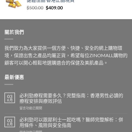
through
Original
Current
$
500.00
$
409.00
$999.00
price
price
was:
is:
$500.00.
$409.00.
關於我們
我們致力為大家提供一個方便、快捷、安全的網上購物環
境，保證出售之產品均屬正貨，希望每位ZINOMALL購物的
顧客可以開心輕鬆地選購適合的保健及美肌產品。
最新優惠
必利勁療程需要多久？完整指南：香港男性必讀的
03
8 月
療程安排與療效評估
在
留言功能已關閉
〈必
利
必利勁可以跟犀利士一起吃嗎？醫師完整解析：併
03
勁
8 月
用條件、風險與安全指南
療
在