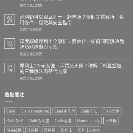
在
留言功能已關閉
〈必
利
必利勁可以跟犀利士一起吃嗎？醫師完整解析：併
03
勁
8 月
用條件、風險與安全指南
療
在
留言功能已關閉
程
〈必
需
利
要
印度超級犀利士全解析：雙效合一如何同時解決勃
27
勁
多
7 月
起功能障礙與早洩
可
久？
在
留言功能已關閉
以
完
〈印
跟
整
度
犀
犀利士20mg太強、半顆又不夠？破解「劑量尷尬」
27
指
超
利
7 月
的三種解法與替代方案
南：
級
士
香
在
留言功能已關閉
犀
一
港
〈犀
利
起
男
利
士
吃
性
士
熱點關注
全
嗎？
必
20mg
解
醫
讀
太
析：
師
的
強、
雙
完
Cialis
Cialis HongKong
Cialis副作用
Cialis吃法
Cialis官網
療
半
效
整
程
顆
合
解
Cialis效果
Cialis說明書
Cialis香港
Hamer candy
人參糖
安
又
一
析：
排
不
如
悍馬紅糖
汗馬糖
漢馬糖
犀利士
犀利士20mg
併
與