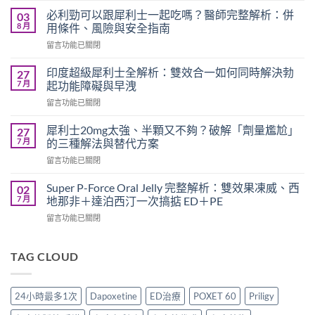
利
必利勁可以跟犀利士一起吃嗎？醫師完整解析：併
03
勁
8 月
用條件、風險與安全指南
療
在
留言功能已關閉
程
〈必
需
利
要
印度超級犀利士全解析：雙效合一如何同時解決勃
27
勁
多
7 月
起功能障礙與早洩
可
久？
在
留言功能已關閉
以
完
〈印
跟
整
度
犀
犀利士20mg太強、半顆又不夠？破解「劑量尷尬」
27
指
超
利
7 月
的三種解法與替代方案
南：
級
士
香
在
留言功能已關閉
犀
一
港
〈犀
利
起
男
利
士
Super P-Force Oral Jelly 完整解析：雙效果凍威、西
02
吃
性
士
全
7 月
地那非＋達泊西汀一次搞掂 ED＋PE
嗎？
必
20mg
解
醫
讀
在
留言功能已關閉
太
析：
師
的
〈Super
強、
雙
完
療
P-
半
效
整
程
Force
TAG CLOUD
顆
合
解
安
Oral
又
一
析：
排
Jelly
不
如
併
與
完
夠？
何
24小時最多1次
Dapoxetine
ED治療
POXET 60
Priligy
用
療
整
破
同
條
效
解
解