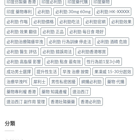
時
印度仿製藥 香港
印度必利勁
印度藥代購
印度藥物
件、
評
析：
「劑
解
風
估〉
雙
量
印度 藥物專利
必利勁
必利勁 30mg 60mg
必利勁 HK-XXXXX
決
險
中
效
尷
勃
與
果
必利勁 作嘔
必利勁價格
必利勁吃法
必利勁官網
必利勁效果
尬」
起
安
凍
的
功
全
威、
必利勁 效果 翻倍
必利勁 正品
必利勁 每日食 唔好
三
能
指
西
種
障
南〉
必利勁治療陽痿早洩
必利勁 行為訓練 停走法
必利勁 酒精 危險
地
解
礙
中
那
法
與
必利勁 醫生 評估
必利勁 錯誤用法
必利勁香港哪買
非
與
早
＋
替
洩〉
必利勁 高脂餐 影響
必利勁 點食 最有效
性行為前1至3小時
達
代
中
泊
方
成功男士選擇
提升性生活
早洩 治療 按需
果凍威 15-30分起效
西
案〉
汀
中
治療早洩PE
犀利士
男性私密困擾
網購必利勁
藥物 代購
一
次
藥物專利權 香港
藥物 知識產權
達泊西汀
搞
掂
達泊西汀 副作用 管理
香港壯陽藥藥
香港必利勁
ED
＋
PE〉
中
分類