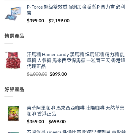
range:
P-Force 超級雙效威而鋼加強版 藍P 普力吉 必利
$1,150.00
吉
through
Price
$
399.00
–
$
2,199.00
$2,899.00
range:
$399.00
精選產品
through
$2,199.00
汗馬糖 Hamer candy 漢馬糖 悍馬紅糖 精力糖 能
量糖 人參糖 馬來西亞悍馬糖 一粒管三天 香港總
代理正品
Original
Current
$
1,000.00
$
899.00
price
price
was:
is:
好評產品
$1,000.00.
$899.00.
東革阿里咖啡 馬來西亞咖啡 壯陽咖啡 天然草藥
咖啡 香港正品
Price
$
359.00
–
$
699.00
range:
泰國偉哥 sidegra 性價比高 陽痿早洩剋星 菱形藍