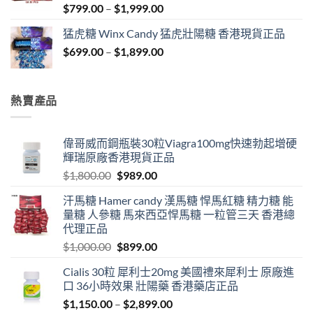
Price
$
799.00
–
$
1,999.00
range:
猛虎糖 Winx Candy 猛虎壯陽糖 香港現貨正品
$799.00
Price
$
699.00
–
$
1,899.00
through
range:
$1,999.00
$699.00
through
熱賣產品
$1,899.00
偉哥威而鋼瓶裝30粒Viagra100mg快速勃起增硬
輝瑞原廠香港現貨正品
Original
Current
$
1,800.00
$
989.00
price
price
汗馬糖 Hamer candy 漢馬糖 悍馬紅糖 精力糖 能
was:
is:
量糖 人參糖 馬來西亞悍馬糖 一粒管三天 香港總
$1,800.00.
$989.00.
代理正品
Original
Current
$
1,000.00
$
899.00
price
price
Cialis 30粒 犀利士20mg 美國禮來犀利士 原廠進
was:
is:
口 36小時效果 壯陽藥 香港藥店正品
$1,000.00.
$899.00.
Price
$
1,150.00
–
$
2,899.00