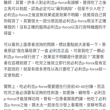
醫師：其實，許多人對必利吉p-force有誤解，覺得吃了之後
立馬可以勃起，認為必定可以“藥到病除”，但是不少人吃了
必利吉p-force之後並無效果或是效果不明顯，就覺得自己買
到假貨了。其實很大一部分原因是必利吉p-force用法不正確
導致的！沒有正確的服用必利吉p-force以及行房時機選的不
得當。
可以看到上面患者咨詢的問題，標註重點給大家看一下。患
者原話“我在藥局買了一盒
必利吉正品
，可是我吃了一顆必
利吉p-force就行房了，效果並不明顯是什麼原因？”其實患
者在這裡就錯了，吃完之後就立即行房必利吉p-force是肯定
不起效的！就是有很多男性以為只要吃了必利吉p-force就一
定會勃起。
實際上，吃必利吉p-force需要選在行房前40-60分鐘，而且
吃完之後必須要有足夠的性刺激，如愛撫、親吻等，必利吉
p-force才能發揮功效。曾有一位患者跟我們講，他吃了必利
吉p-force之後，跟太太一起坐在沙發上看電視，安靜地等必