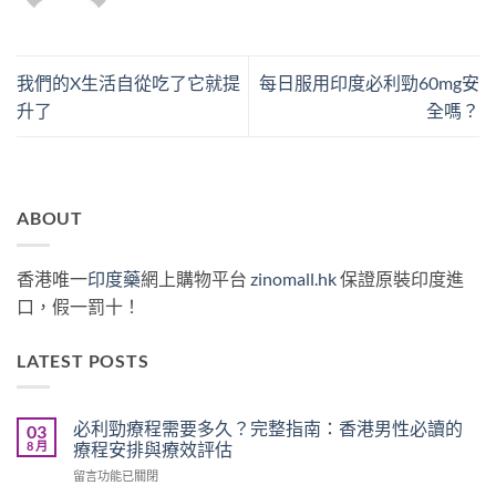
我們的X生活自從吃了它就提
每日服用印度必利勁60mg安
升了
全嗎？
ABOUT
香港唯一
印度藥
網上購物平台
zinomall.hk
保證原裝印度進
口，假一罰十！
LATEST POSTS
必利勁療程需要多久？完整指南：香港男性必讀的
03
8 月
療程安排與療效評估
在
留言功能已關閉
〈必