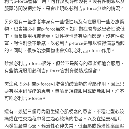
利吉p-force發揮作用，可什麼動靜都沒有。沒有性刺激以及
服藥時間沒把控好，是會出現吃必利吉p-force無效的情況。
另外還有一些患者本身有一些慢性病及有在服用一些治療藥
物，也會讓必利吉p-force無效。如抑鬱症會導致患者性欲低
下，而長期用抗抑鬱藥，對性欲也會有負面影響。沒有性欲
望、對性刺激不敏感，吃必利吉p-force是難以獲得滿意勃起
的。同時，很多治療藥物也會抑制必利吉p-force作用。
雖然必利吉p-force很好，但並不是所有的患者都適合服用，
有些情況服用必利吉p-force會對身體造成傷害!!
需注意!!!必利吉p-force可增強硝酸酯類的降壓作用，因此只
要有服用硝酸酯的患者，無論是規律服用或間斷服用，均不
可吃必利吉p-force。
還有，最近三個月內發生過心肌梗塞的患者、不穩定型心絞
痛或在性交過程中發生過心絞痛的患者。以及在過去6個月
內發生嚴重心衰、難治性心律失常、低血壓或難治性高血壓