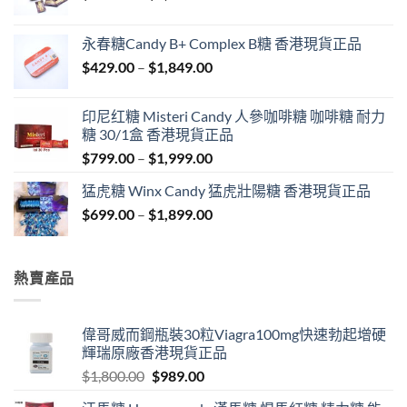
range:
$549.00
永春糖Candy B+ Complex B糖 香港現貨正品
through
Price
$
429.00
–
$
1,849.00
$1,999.00
range:
$429.00
印尼红糖 Misteri Candy 人參咖啡糖 咖啡糖 耐力
through
糖 30/1盒 香港現貨正品
$1,849.00
Price
$
799.00
–
$
1,999.00
range:
猛虎糖 Winx Candy 猛虎壯陽糖 香港現貨正品
$799.00
Price
$
699.00
–
$
1,899.00
through
range:
$1,999.00
$699.00
through
熱賣產品
$1,899.00
偉哥威而鋼瓶裝30粒Viagra100mg快速勃起增硬
輝瑞原廠香港現貨正品
Original
Current
$
1,800.00
$
989.00
price
price