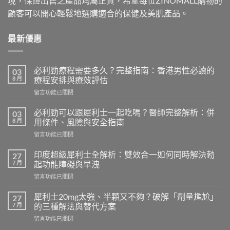
境，保證出售之產品均屬正貨，希望每位ZINOMALL購物的
顧客可以開心輕鬆地選購適合的保健及美肌產品。
最新優惠
必利勁療程需要多久？完整指南：香港男性必讀的
03
8 月
療程安排與療效評估
在
留言功能已關閉
〈必
利
必利勁可以跟犀利士一起吃嗎？醫師完整解析：併
03
勁
8 月
用條件、風險與安全指南
療
在
留言功能已關閉
程
〈必
需
利
要
印度超級犀利士全解析：雙效合一如何同時解決勃
27
勁
多
7 月
起功能障礙與早洩
可
久？
在
留言功能已關閉
以
完
〈印
跟
整
度
犀
犀利士20mg太強、半顆又不夠？破解「劑量尷尬」
27
指
超
利
7 月
的三種解法與替代方案
南：
級
士
香
在
留言功能已關閉
犀
一
港
〈犀
利
起