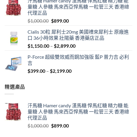
汗馬糖 Hamer candy 漢馬糖 悍馬紅糖 精力糖 能
was:
is:
量糖 人參糖 馬來西亞悍馬糖 一粒管三天 香港總
$1,800.00.
$989.00.
代理正品
Original
Current
$
1,000.00
$
899.00
price
price
Cialis 30粒 犀利士20mg 美國禮來犀利士 原廠進
was:
is:
口 36小時效果 壯陽藥 香港藥店正品
$1,000.00.
$899.00.
Price
$
1,150.00
–
$
2,899.00
range:
P-Force 超級雙效威而鋼加強版 藍P 普力吉 必利
$1,150.00
吉
through
Price
$
399.00
–
$
2,199.00
$2,899.00
range:
$399.00
精選產品
through
$2,199.00
汗馬糖 Hamer candy 漢馬糖 悍馬紅糖 精力糖 能
量糖 人參糖 馬來西亞悍馬糖 一粒管三天 香港總
代理正品
Original
Current
$
1,000.00
$
899.00
price
price