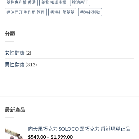
次
藥物專利權 香港
藥物 知識產權
達泊西汀
搞
掂
達泊西汀 副作用 管理
香港壯陽藥藥
香港必利勁
ED
＋
PE〉
中
分類
女性健康
(2)
男性健康
(313)
最新產品
向天果巧克力 SOLOCO 黑巧克力 香港現貨正品
Price
$
549.00
–
$
1,999.00