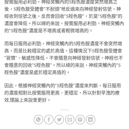
按需服用必利勁，神經突觸內的5羥色胺濃度突然增高之
後，5羥色胺受體會“不耐煩”地反過來向神經發射信號，神
經收到信號之後，反而會回收“5羥色胺”，於是“5羥色胺”的
濃度會降低。所以總的來說，按需服用必利勁，神經突觸內
的“5羥色胺”濃度是不增高或者輕微增高的。
而每日服用必利勁，神經突觸內的5羥色胺濃度不會突然增
高，而是比較穩定的處於高值，這種情況下5羥色胺受體會
“習慣”，敏感性降低，不會隨意向神經發射信號，神經也不
會隨意的回收“5羥色胺”。所以總的來說，神經突觸內的“5
羥色胺”濃度是處於穩定高值的。
因此，根據神經突觸內的“5羥色胺”濃度來判斷，每日服用
的濃度相對比按需服用更高、更穩定，所以針對早洩的療
效
.
理論上來說會更好。