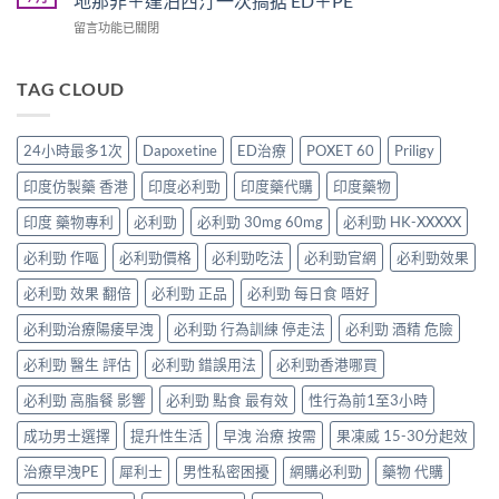
地那非＋達泊西汀一次搞掂 ED＋PE
必
20mg
解
醫
讀
在
留言功能已關閉
太
析：
師
的
〈Super
強、
雙
完
療
P-
半
效
整
程
Force
TAG CLOUD
顆
合
解
安
Oral
又
一
析：
排
Jelly
不
如
併
與
完
夠？
何
24小時最多1次
Dapoxetine
ED治療
POXET 60
Priligy
用
療
整
破
同
條
效
解
解
時
印度仿製藥 香港
印度必利勁
印度藥代購
印度藥物
件、
評
析：
「劑
解
風
估〉
雙
量
印度 藥物專利
必利勁
必利勁 30mg 60mg
必利勁 HK-XXXXX
決
險
中
效
尷
勃
與
果
必利勁 作嘔
必利勁價格
必利勁吃法
必利勁官網
必利勁效果
尬」
起
安
凍
的
功
全
威、
必利勁 效果 翻倍
必利勁 正品
必利勁 每日食 唔好
三
能
指
西
種
障
南〉
必利勁治療陽痿早洩
必利勁 行為訓練 停走法
必利勁 酒精 危險
地
解
礙
中
那
法
與
必利勁 醫生 評估
必利勁 錯誤用法
必利勁香港哪買
非
與
早
＋
替
洩〉
必利勁 高脂餐 影響
必利勁 點食 最有效
性行為前1至3小時
達
代
中
泊
方
成功男士選擇
提升性生活
早洩 治療 按需
果凍威 15-30分起效
西
案〉
汀
中
治療早洩PE
犀利士
男性私密困擾
網購必利勁
藥物 代購
一