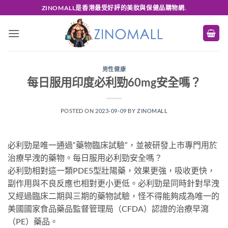
Skip
ZINOMALL是香港最受好評的美妝與保健品購物網.
to
content
男性健康
每日服用印度必利勁60mg安全嗎？
POSTED ON
2023-09-09
BY
ZINOMALL
必利勁是唯一通過“藥物臨床試驗”，並被研發上市專門用於
治療早洩的藥物。每日服用必利勁安全嗎？
必利勁相對這一類PDE5型壯陽藥，效果更強，吸收更快，
副作用與不良反應也相對更小更低。必利勁是同時針對早洩
又經過臨床二期與三期的藥物試驗，怪不得能夠成為唯一的
美國國家食品藥品監督管理局（CFDA）認證的治療早瀉
（PE）藥品。