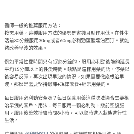
醫師一般的推薦服用方法：
按需用藥，這種服用方法的優勢是省錢且副作用低。在性生
活前30分鐘服用30mg或者60mg必利勁鹽酸達泊西汀。就能
夠改善早洩的效果。
例如平常性愛時間只有1到3分鐘的，服用必利勁後能夠延長
平均15分鐘以上的性愛時間。缺點是這樣用藥的話，停藥以
後容易反彈，再次出現早洩的情況。如果需要徹底根治早
洩，那麼是需要堅持鍛煉+規律飲食+經常用藥的。
每日服用必利勁安全嗎？每日保養用藥這種吃法適合需要根
治早洩的客戶。用法：每日服用一顆必利勁，飯前空腹服
用。服用後藥效持續時間8小時，可以隨時進入狀態進行性
生活。
這樣服用
必利勁效果
的優勢是，能夠徹底根治早洩。通