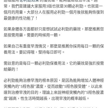
常，我們是建議大家服用3版也就是30顆必利勁。也就是一
個月的用量。大部分人在服用必利勁一個月後就能夠恢復到
最健康的性功能了！
如果身體各方面都好只是想試試必利勁的藥效，那麼推薦您
是按需用藥，需要的時候用一顆。
如果自己有重度早洩情況，那麼是推薦你採用每日一顆的保
養用法。要記得哦，堅持每日即可。
需註意的是每日一顆必利勁保養用法，它的藥效是強於按需
給藥的！
必利勁能夠治療早洩的根本原因，是因為能夠增加人體神經
突觸內的“5羥色胺”濃度，從而啟動“5羥色胺受體”，以此來
達到治療早洩的目的，理論上來說神經突觸內的“5羥色胺濃
度”越高，性生活時間越長，出現早洩的概率越低。