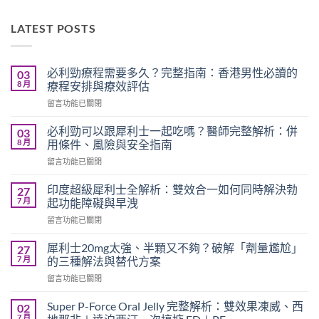
LATEST POSTS
必利勁療程需要多久？完整指南：香港男性必讀的
03
8 月
療程安排與療效評估
在
留言功能已關閉
〈必
利
必利勁可以跟犀利士一起吃嗎？醫師完整解析：併
03
勁
8 月
用條件、風險與安全指南
療
在
留言功能已關閉
程
〈必
需
利
要
印度超級犀利士全解析：雙效合一如何同時解決勃
27
勁
多
7 月
起功能障礙與早洩
可
久？
在
留言功能已關閉
以
完
〈印
跟
整
度
犀
犀利士20mg太強、半顆又不夠？破解「劑量尷尬」
27
指
超
利
7 月
的三種解法與替代方案
南：
級
士
香
在
留言功能已關閉
犀
一
港
〈犀
利
起
男
利
士
Super P-Force Oral Jelly 完整解析：雙效果凍威、西
02
吃
性
士
全
7 月
嗎？