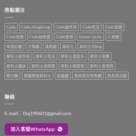
男
利
士
吃
性
士
熱點關注
全
嗎？
必
20mg
解
醫
讀
太
析：
師
的
強、
雙
完
Cialis
Cialis HongKong
Cialis副作用
Cialis吃法
Cialis官網
療
半
效
整
程
顆
合
解
Cialis效果
Cialis說明書
Cialis香港
Hamer candy
人參糖
安
又
一
析：
排
不
如
悍馬紅糖
汗馬糖
漢馬糖
犀利士
犀利士20mg
併
與
夠？
何
用
療
破
犀利士副作用
犀利士吃法
犀利士屈臣氏
犀利士效果
同
條
效
解
時
件、
評
「劑
犀利士藥店
犀利士說明書
犀利士邊度買
犀利士香港買
解
風
估〉
量
決
險
中
精力糖
美國禮來犀利士
能量糖
馬來西亞悍馬糖
馬來西亞糖
尷
勃
與
尬」
起
安
的
功
全
三
能
指
聯絡
種
障
南〉
解
礙
中
法
與
與
E-mail：
thq198601@gmail.com
早
替
洩〉
代
中
方
加入客服WhatsApp
案〉