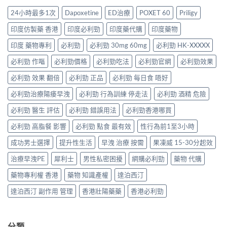
不
如
併
與
完
夠？
何
24小時最多1次
Dapoxetine
ED治療
POXET 60
Priligy
用
療
整
破
同
條
效
解
解
時
印度仿製藥 香港
印度必利勁
印度藥代購
印度藥物
件、
評
析：
「劑
解
風
估〉
雙
量
印度 藥物專利
必利勁
必利勁 30mg 60mg
必利勁 HK-XXXXX
決
險
中
效
尷
勃
與
果
必利勁 作嘔
必利勁價格
必利勁吃法
必利勁官網
必利勁效果
尬」
起
安
凍
的
功
全
威、
必利勁 效果 翻倍
必利勁 正品
必利勁 每日食 唔好
三
能
指
西
種
障
南〉
必利勁治療陽痿早洩
必利勁 行為訓練 停走法
必利勁 酒精 危險
地
解
礙
中
那
法
與
必利勁 醫生 評估
必利勁 錯誤用法
必利勁香港哪買
非
與
早
＋
替
洩〉
必利勁 高脂餐 影響
必利勁 點食 最有效
性行為前1至3小時
達
代
中
泊
方
成功男士選擇
提升性生活
早洩 治療 按需
果凍威 15-30分起效
西
案〉
汀
中
治療早洩PE
犀利士
男性私密困擾
網購必利勁
藥物 代購
一
次
藥物專利權 香港
藥物 知識產權
達泊西汀
搞
掂
達泊西汀 副作用 管理
香港壯陽藥藥
香港必利勁
ED
＋
PE〉
中
分類