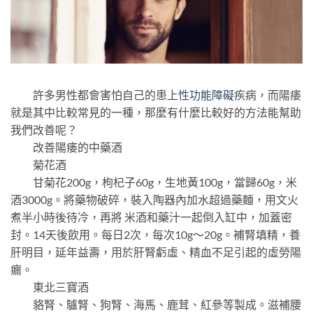
許多男性都會害怕自己的患上
性功能障礙
疾病，而陽痿
就是其中比較常見的一種，那麼有什麼比較好的方法能幫助
我們改善呢？
改善陽痿的中藥酒
菊花酒
甘菊花200g，枸杞子60g，生地黃100g，當歸60g，米
酒3000g。將藥物破碎，裝入陶器內加水超過藥麵，用文火
煮半小時後待冷，再將 米酒和藥汁一起倒入缸中，加蓋密
封。14天後飲用。每日2次，每次10g～20g。補腎填精，養
肝明目，延年益壽，用於肝腎虧虛、精血不足引起的虛勞陽
瘺。
東北三寶酒
貉腎、驢腎、狗腎、海馬、鹿茸、紅參等製成。滋補腰