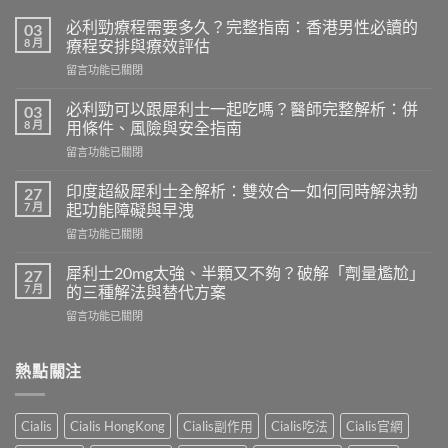
必利勁療程需要多久？完整指南：香港男性必讀的
03
8 月
療程安排與療效評估
在
留言功能已關閉
〈必
利
必利勁可以跟犀利士一起吃嗎？醫師完整解析：併
03
勁
8 月
用條件、風險與安全指南
療
在
留言功能已關閉
程
〈必
需
利
要
印度超級犀利士全解析：雙效合一如何同時解決勃
27
勁
多
7 月
起功能障礙與早洩
可
久？
在
留言功能已關閉
以
完
〈印
跟
整
度
犀
犀利士20mg太強、半顆又不夠？破解「劑量尷尬」
27
指
超
利
7 月
的三種解法與替代方案
南：
級
士
香
在
留言功能已關閉
犀
一
港
〈犀
利
起
男
利
士
吃
性
士
熱點關注
全
嗎？
必
20mg
解
醫
讀
太
析：
師
的
強、
雙
完
Cialis
Cialis HongKong
Cialis副作用
Cialis吃法
Cialis官網
療
半
效
整
程