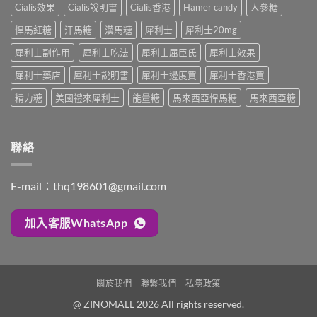
顆
合
解
Cialis效果
Cialis說明書
Cialis香港
Hamer candy
人參糖
安
又
一
析：
排
不
如
悍馬紅糖
汗馬糖
漢馬糖
犀利士
犀利士20mg
併
與
夠？
何
用
療
破
犀利士副作用
犀利士吃法
犀利士屈臣氏
犀利士效果
同
條
效
解
時
件、
評
「劑
犀利士藥店
犀利士說明書
犀利士邊度買
犀利士香港買
解
風
估〉
量
決
險
中
精力糖
美國禮來犀利士
能量糖
馬來西亞悍馬糖
馬來西亞糖
尷
勃
與
尬」
起
安
的
功
全
三
能
指
聯絡
種
障
南〉
解
礙
中
法
與
與
E-mail：
thq198601@gmail.com
早
替
洩〉
代
中
方
加入客服WhatsApp
案〉
中
關於我們
聯繫我們
私隱政策
@ ZINOMALL 2026 All rights reserved.