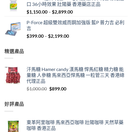
口 36小時效果 壯陽藥 香港藥店正品
$1,000.00.
$899.00.
Price
$
1,150.00
–
$
2,899.00
range:
P-Force 超級雙效威而鋼加強版 藍P 普力吉 必利
$1,150.00
吉
through
Price
$
399.00
–
$
2,199.00
$2,899.00
range:
$399.00
精選產品
through
$2,199.00
汗馬糖 Hamer candy 漢馬糖 悍馬紅糖 精力糖 能
量糖 人參糖 馬來西亞悍馬糖 一粒管三天 香港總
代理正品
Original
Current
$
1,000.00
$
899.00
price
price
was:
is:
好評產品
$1,000.00.
$899.00.
東革阿里咖啡 馬來西亞咖啡 壯陽咖啡 天然草藥
咖啡 香港正品