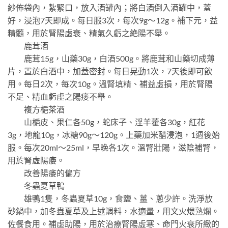
紗佈袋內，紥緊口，放入酒罐內；將白酒倒入酒罐中，蓋
好，浸泡7天即成。每日服3次，每次9g～12g。補下元，益
精髓，用於腎陽虛衰、精氣久虧之絶陽不舉。
鹿茸酒
鹿茸15g，山藥30g，白酒500g。將鹿茸和山藥切成薄
片，置於白酒中，加蓋密封。每日晃動1次，7天後即可飲
用。每日2次，每次10g。溫腎填精、補益虛損，用於腎陽
不足、精血虧虛之陽痿不舉。
複方梔茶酒
山梔皮、果仁各50g，蛇床子、淫羊藿各30g，紅花
3g，地龍10g，冰糖90g～120g。上藥加米醋浸泡，1週後始
服。每次20ml～25ml，早晚各1次。溫腎壯陽，滋陰補腎，
用於腎虛陽痿。
改善陽痿的偏方
冬蟲夏草鴨
雄鴨1隻，冬蟲夏草10g，食鹽、薑、蔥少許。洗淨放
砂鍋中，加冬蟲夏草及上述調料，水適量，用文火煨熟爛。
佐餐食用。補虛助陽，用於治療腎陽虛寒、命門火衰所緻的