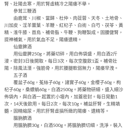
腎、壯陽去寒，用於腎虛精冷之陽痿不舉。
參茸三鞭酒
由鹿茸、川椒、當歸、杜仲、肉蓯蓉、天冬、土地骨、
川加皮、淫羊蕾葉、羊鞭、紅杞子、白術、白芍、茯苓、黃
精、淮牛膝、首烏、補骨脂、牛鞭、狗鞭製成。固腰健腎，
提神補氣，用於氣血不足，陽痿遺精。
仙靈脾酒
用仙靈脾250g，將藥切碎，用白佈袋盛，用白酒2斤
浸，密封3日後開取，每日3次，每次空腹飲1盃。補骨壯
陽，除風法溼，強筋骨，用於腰腿軟弱無力，陽痿早洩。
五子酒
覆盆子60g，菟絲子60g，諸實子60g，金櫻子60g，枸
杞子60g，桑螵蛸60g，白酒2500g。將藥物研細，盛入細沙
佈袋內，與白酒一 起置於小壇內，加蓋密封。每日晃動1
次，14天後飲用。每日2次，每次10g。補益肝腎，生精填
髓，固精縮尿，用於肝腎虛損所緻的陽痿、遺精等。
膃肭臍酒
用膃肭臍30g，白酒500g。將膃肭臍切細，洗淨，裝入