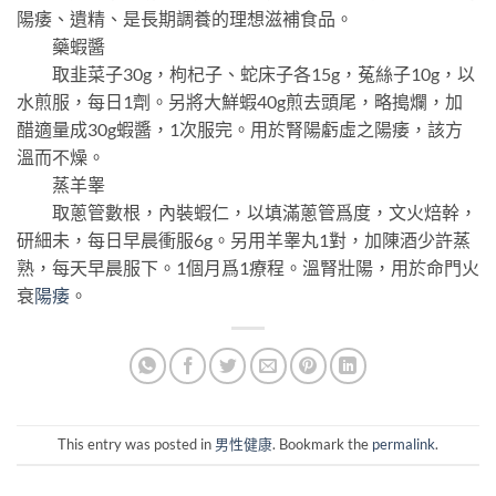
陽痿、遺精、是長期調養的理想滋補食品。
藥蝦醬
取韭菜子30g，枸杞子、蛇床子各15g，菟絲子10g，以
水煎服，每日1劑。另將大鮮蝦40g煎去頭尾，略搗爛，加
醋適量成30g蝦醬，1次服完。用於腎陽虧虛之陽痿，該方
溫而不燥。
蒸羊睾
取蔥管數根，內裝蝦仁，以填滿蔥管爲度，文火焙幹，
研細未，每日早晨衝服6g。另用羊睾丸1對，加陳酒少許蒸
熟，每天早晨服下。1個月爲1療程。溫腎壯陽，用於命門火
衰
陽痿
。
This entry was posted in
男性健康
. Bookmark the
permalink
.