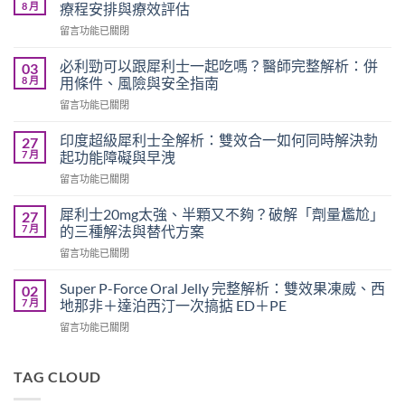
8 月
療程安排與療效評估
在
留言功能已關閉
〈必
利
必利勁可以跟犀利士一起吃嗎？醫師完整解析：併
03
勁
8 月
用條件、風險與安全指南
療
在
留言功能已關閉
程
〈必
需
利
要
印度超級犀利士全解析：雙效合一如何同時解決勃
27
勁
多
7 月
起功能障礙與早洩
可
久？
在
留言功能已關閉
以
完
〈印
跟
整
度
犀
犀利士20mg太強、半顆又不夠？破解「劑量尷尬」
27
指
超
利
7 月
的三種解法與替代方案
南：
級
士
香
在
留言功能已關閉
犀
一
港
〈犀
利
起
男
利
士
Super P-Force Oral Jelly 完整解析：雙效果凍威、西
02
吃
性
士
全
7 月
地那非＋達泊西汀一次搞掂 ED＋PE
嗎？
必
20mg
解
醫
讀
在
留言功能已關閉
太
析：
師
的
〈Super
強、
雙
完
療
P-
半
效
整
程
Force
TAG CLOUD
顆
合
解
安
Oral
又
一
析：
排
Jelly