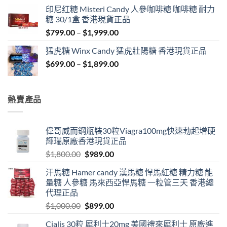
$429.00
印尼红糖 Misteri Candy 人參咖啡糖 咖啡糖 耐力
through
糖 30/1盒 香港現貨正品
$1,849.00
Price
$
799.00
–
$
1,999.00
range:
猛虎糖 Winx Candy 猛虎壯陽糖 香港現貨正品
$799.00
Price
$
699.00
–
$
1,899.00
through
range:
$1,999.00
$699.00
through
熱賣產品
$1,899.00
偉哥威而鋼瓶裝30粒Viagra100mg快速勃起增硬
輝瑞原廠香港現貨正品
Original
Current
$
1,800.00
$
989.00
price
price
汗馬糖 Hamer candy 漢馬糖 悍馬紅糖 精力糖 能
was:
is:
量糖 人參糖 馬來西亞悍馬糖 一粒管三天 香港總
$1,800.00.
$989.00.
代理正品
Original
Current
$
1,000.00
$
899.00
price
price
Cialis 30粒 犀利士20mg 美國禮來犀利士 原廠進
was:
is: