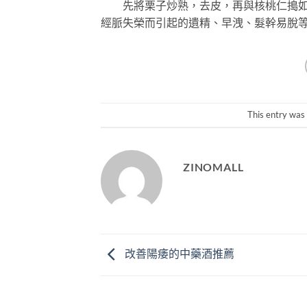
先將栗子炒熟，去皮，再與核桃仁搗如泥
經脈失榮而引起的遺精、早洩、髮幹易脫
This entry was
ZINOMALL
改善陽痿的中藥酒推薦