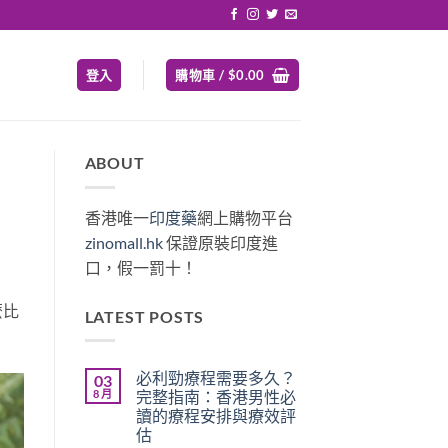
登入
購物車 /
$
0.00
ABOUT
香港唯一
印度藥
網上購物平台
zinomall.hk
保證原裝印度進
口，假一罰十！
麼比
LATEST POSTS
必利勁療程需要多久？
03
8 月
完整指南：香港男性必
讀的療程安排與療效評
估