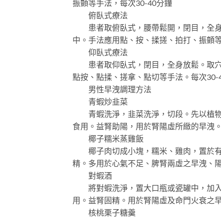
振顫等手法，每次30-40分鐘
俯臥式療法
患者取俯臥式，腰帶鬆開，閉目，全身放
中。手法應用點、按、揉搓、拍打、振顫等手
仰臥式療法
患者取仰臥式，閉目，全身放鬆。取穴爲
點按、點揉、搓拿、點切等手法。每次30-
男性早洩調理方法
青蝦炒韭菜
青蝦洗淨，韭菜洗淨，切段。先以植物油
食用。益腎助陽，用於腎陽虛所緻的早洩
椰子糯米蒸雞飯
椰子肉切成小塊，糯米、雞肉，置於有蓋
精。多用於心氣不足、脾腎兩虛之早洩、
對蝦酒
將對蝦洗淨，置大口瓶或瓷罐中，加入6
用。益腎固精。用於腎陽虛及命門火衰之
核桃栗子糖羹