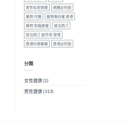
男性私密困擾
網購必利勁
藥物 代購
藥物專利權 香港
藥物 知識產權
達泊西汀
達泊西汀 副作用 管理
香港壯陽藥藥
香港必利勁
分類
女性健康
(2)
男性健康
(313)