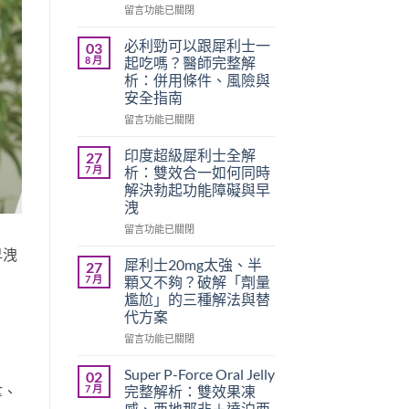
在
留言功能已關閉
〈必
利
必利勁可以跟犀利士一
03
勁
8 月
起吃嗎？醫師完整解
療
析：併用條件、風險與
程
安全指南
需
要
在
留言功能已關閉
多
〈必
久？
利
印度超級犀利士全解
27
完
勁
7 月
析：雙效合一如何同時
整
可
解決勃起功能障礙與早
指
以
洩
南：
跟
香
犀
在
留言功能已關閉
港
利
〈印
早洩
男
士
度
犀利士20mg太強、半
27
性
一
超
7 月
顆又不夠？破解「劑量
必
起
級
尷尬」的三種解法與替
讀
吃
犀
代方案
的
嗎？
利
療
醫
士
在
留言功能已關閉
程
師
全
〈犀
安
完
解
利
Super P-Force Oral Jelly
02
排
整
析：
士
拿、
7 月
完整解析：雙效果凍
與
解
雙
20mg
威、西地那非＋達泊西