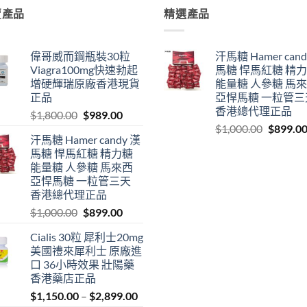
賣產品
精選產品
偉哥威而鋼瓶裝30粒
汗馬糖 Hamer cand
Viagra100mg快速勃起
馬糖 悍馬紅糖 精
增硬輝瑞原廠香港現貨
能量糖 人參糖 馬
正品
亞悍馬糖 一粒管三
香港總代理正品
Original
Current
$
1,800.00
$
989.00
Original
price
price
$
1,000.00
$
899.0
汗馬糖 Hamer candy 漢
price
was:
is:
馬糖 悍馬紅糖 精力糖
was:
$1,800.00.
$989.00.
能量糖 人參糖 馬來西
$1,000.0
亞悍馬糖 一粒管三天
香港總代理正品
Original
Current
$
1,000.00
$
899.00
price
price
Cialis 30粒 犀利士20mg
was:
is:
美國禮來犀利士 原廠進
$1,000.00.
$899.00.
口 36小時效果 壯陽藥
香港藥店正品
Price
$
1,150.00
–
$
2,899.00