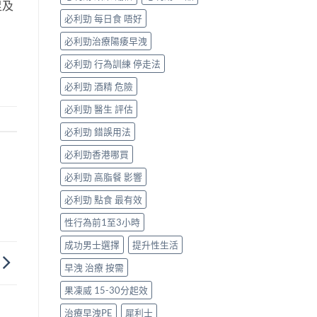
一
足及
次
必利勁 每日食 唔好
搞
掂
必利勁治療陽痿早洩
ED
＋
必利勁 行為訓練 停走法
PE〉
必利勁 酒精 危險
中
必利勁 醫生 評估
必利勁 錯誤用法
必利勁香港哪買
必利勁 高脂餐 影響
必利勁 點食 最有效
性行為前1至3小時
成功男士選擇
提升性生活
早洩 治療 按需
果凍威 15-30分起效
治療早洩PE
犀利士