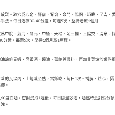
鬆。取穴爲心俞、肝俞、腎俞、命門、陽關、環跳、昆崙、
法。每日治療30-40分鐘，每週5次，堅持治療1個月
中脘、氣海、關元、中極、天樞、足三裡、三陰交、湧泉。
40分鐘，每週5次，堅持1個月爲1療程。
煸痧青蝦，烹黃酒、醬油、薑絲等調料，再加韭菜煸炒嫩熟
。
的瓦盅內，上籠蒸至熟，當飯吃，每日1次。補脾，益心，攝
陽痿。
0度白酒，密封浸泡1週後，每日隨量飲酒，酒儘時烹對蝦分頓
早洩。