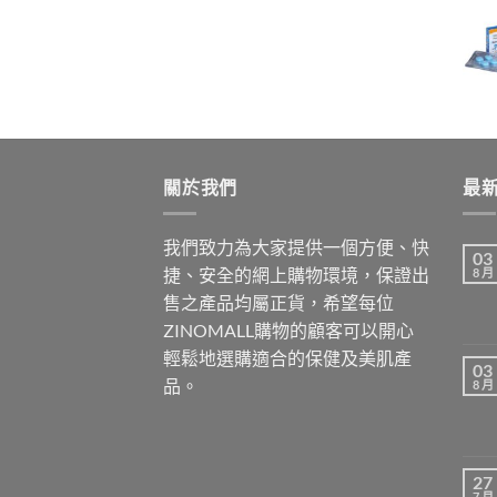
range:
$699.00
through
$1,899.00
關於我們
最
我們致力為大家提供一個方便、快
03
捷、安全的網上購物環境，保證出
8 月
售之產品均屬正貨，希望每位
ZINOMALL購物的顧客可以開心
輕鬆地選購適合的保健及美肌產
03
品。
8 月
27
7 月