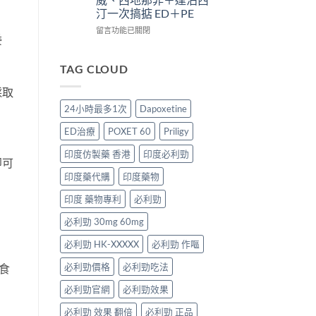
療
析：
效
太
汀一次搞掂 ED＋PE
效
併
合
強、
評
用
一
半
在
留言功能已關閉
委
估〉
條
如
顆
〈Super
中
件、
何
又
P-
風
同
不
Force
TAG CLOUD
險
時
夠？
Oral
與
解
破
Jelly
採取
安
決
解
完
24小時最多1次
Dapoxetine
全
勃
「劑
整
指
起
量
解
ED治療
POXET 60
Priligy
南〉
功
尷
析：
中
能
尬」
雙
印度仿製藥 香港
印度必利勁
障
即可
的
效
礙
三
果
印度藥代購
印度藥物
與
種
凍
早
解
威、
印度 藥物專利
必利勁
洩〉
法
西
中
必利勁 30mg 60mg
與
地
替
那
必利勁 HK-XXXXX
必利勁 作嘔
代
非
方
＋
必利勁價格
必利勁吃法
食
案〉
達
中
泊
必利勁官網
必利勁效果
西
汀
必利勁 效果 翻倍
必利勁 正品