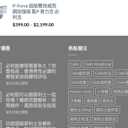
range:
P-Force 超級雙效威而
$1,150.00
鋼加強版 藍P 普力吉 必
through
利吉
$2,899.00
Price
$
399.00
–
$
2,199.00
range:
$399.00
through
新優惠
$2,199.00
熱點關注
Cialis
Cialis HongKong
必利勁療程需要多久？完
整指南：香港男性必讀的
Cialis副作用
Cialis吃法
Ciali
療程安排與療效評估
Cialis效果
Cialis說明書
Ciali
在
留言功能已關閉
〈必
Hamer candy
人參糖
悍馬紅
利
必利勁可以跟犀利士一起
勁
吃嗎？醫師完整解析：併
汗馬糖
漢馬糖
犀利士
療
用條件、風險與安全指南
程
犀利士20mg
犀利士副作用
在
需
留言功能已關閉
〈必
要
犀利士吃法
犀利士屈臣氏
利
多
印度超級犀利士全解析：
勁
久？